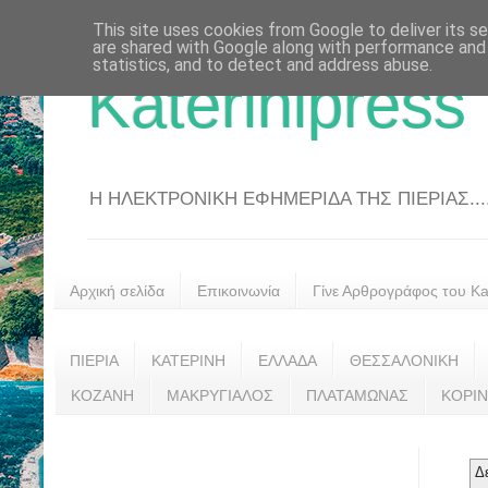
This site uses cookies from Google to deliver its se
are shared with Google along with performance and 
statistics, and to detect and address abuse.
Katerinipress
Η ΗΛΕΚΤΡΟΝΙΚΗ ΕΦΗΜΕΡΙΔΑ ΤΗΣ ΠΙΕΡΙΑΣ....
Αρχική σελίδα
Επικοινωνία
Γίνε Αρθρογράφος του Kat
ΠΙΕΡΙΑ
ΚΑΤΕΡΙΝΗ
ΕΛΛΑΔΑ
ΘΕΣΣΑΛΟΝΙΚΗ
ΚΟΖΑΝΗ
ΜΑΚΡΥΓΙΑΛΟΣ
ΠΛΑΤΑΜΩΝΑΣ
ΚΟΡΙ
Δ