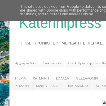
This site uses cookies from Google to deliver its se
are shared with Google along with performance and 
statistics, and to detect and address abuse.
Katerinipress
Η ΗΛΕΚΤΡΟΝΙΚΗ ΕΦΗΜΕΡΙΔΑ ΤΗΣ ΠΙΕΡΙΑΣ....
Αρχική σελίδα
Επικοινωνία
Γίνε Αρθρογράφος του Kat
ΠΙΕΡΙΑ
ΚΑΤΕΡΙΝΗ
ΕΛΛΑΔΑ
ΘΕΣΣΑΛΟΝΙΚΗ
ΚΟΖΑΝΗ
ΜΑΚΡΥΓΙΑΛΟΣ
ΠΛΑΤΑΜΩΝΑΣ
ΚΟΡΙ
Δ