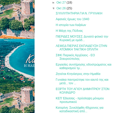
►
Οκτ 27
(18)
▼
Οκτ 26
(25)
ΣiΥΛΛΥΠΗΤΗΡΙΑ ΓΙΑ Ν. ΓΡΥΛΑΚΗ
Αφανείς ήρωες του 1940
Η ιστορία των Λαζαίων
Η Μάχη της Πύδνας
ΠΙΕΡΙΔΕΣ ΜΟΥΣΕΣ: Δυνατό φιλικό την
Κυριακή με ομάδ...
ΛΕΦΕΔ ΠΙΕΡΙΑΣ ΕΚΠΑΙΔΕΥΣΗ ΣΤΗΝ
ΑΤΟΜΙΚΗ ΤΑΚΤΙΚΗ ΟΠΛΙΤΗ
ΣΦΚ Πιερικός Αρχέλαος - ΕΟ
Σταυρούπολης
Εργασίες συντήρησης οδοστρώματος και
καθαρισμού τμ...
Ζητείται Κτηνίατρος στην Ημαθία
Γυναίκα παντρεύτηκε τον εαυτό της και
μετά... τον ...
ΕΟΡΤΗ ΤΟΥ ΑΓΙΟΥ ΔΗΜΗΤΡΙΟΥ ΣΤΟΝ
ΚΟΛΙΝΔΡΟ
ΚΕΠ Έδεσσας - πρόσληψη μόνιμου
προσωπικού
Κατερίνη: Συνελήφθη 49χρονος για
καταδικαστική από...