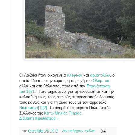
Οι Λαζαίοι ήταν οικογένεια
κλεφτών
και
αρματολών
, οι
οποία έδρασε στην ευρύτερη περιοχή του
Ολύμπου
αλλά και στη θάλασσα, πριν από την
Επανάσταση
του 1821
. Ήταν φημισμένοι για τη γενναιότητα και την
καλοσύνη τους, τους στενούς οικογενειακούς δεσμούς
τους καθώς και για τη φιλία τους με τον αρματολό
Νικοτσάρα
[1]
[2]
. Το όνομά τους φέρει ο Πολιτιστικός
Σύλλογος της
Κάτω Μηλιάς Πιερίας
.
Διαβάστε περισσότερα »
στις
Οκτωβρίου 26, 2017
Δεν υπάρχουν σχόλια: