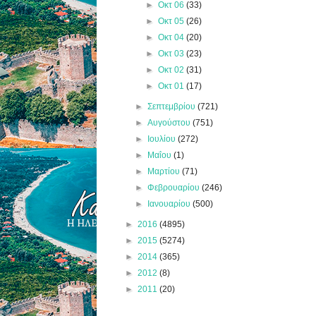
►
Οκτ 06
(33)
►
Οκτ 05
(26)
►
Οκτ 04
(20)
►
Οκτ 03
(23)
►
Οκτ 02
(31)
►
Οκτ 01
(17)
►
Σεπτεμβρίου
(721)
►
Αυγούστου
(751)
►
Ιουλίου
(272)
►
Μαΐου
(1)
►
Μαρτίου
(71)
►
Φεβρουαρίου
(246)
►
Ιανουαρίου
(500)
►
2016
(4895)
►
2015
(5274)
►
2014
(365)
►
2012
(8)
►
2011
(20)