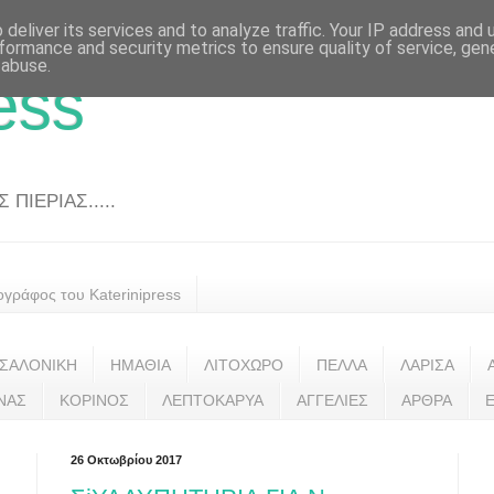
deliver its services and to analyze traffic. Your IP address and
formance and security metrics to ensure quality of service, ge
 abuse.
ess
ΠΙΕΡΙΑΣ.....
ογράφος του Katerinipress
ΣΑΛΟΝΙΚΗ
ΗΜΑΘΙΑ
ΛΙΤΟΧΩΡΟ
ΠΕΛΛΑ
ΛΑΡΙΣΑ
ΝΑΣ
ΚΟΡΙΝΟΣ
ΛΕΠΤΟΚΑΡΥΑ
ΑΓΓΕΛΙΕΣ
ΑΡΘΡΑ
26 Οκτωβρίου 2017