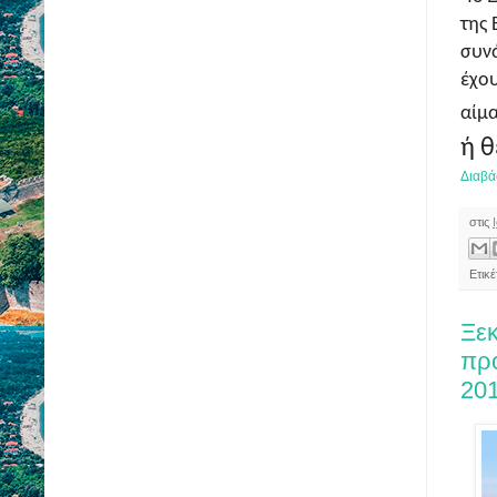
της 
συν
έχου
αίμα
ή θ
Διαβά
στις
Ετικ
Ξεκ
πρ
20