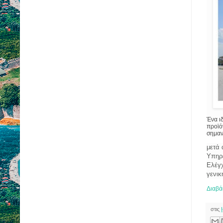
Ένα ιδ
προϊό
σημαν
μετά 
Υπηρε
Ελέγ
γενικ
Διαβά
στις