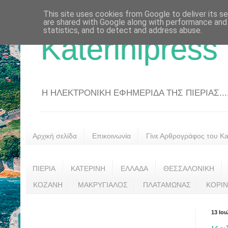
This site uses cookies from Google to deliver its se
are shared with Google along with performance and 
statistics, and to detect and address abuse.
Katerinipress
Η ΗΛΕΚΤΡΟΝΙΚΗ ΕΦΗΜΕΡΙΔΑ ΤΗΣ ΠΙΕΡΙΑΣ....
Αρχική σελίδα
Επικοινωνία
Γίνε Αρθρογράφος του Kat
ΠΙΕΡΙΑ
ΚΑΤΕΡΙΝΗ
ΕΛΛΑΔΑ
ΘΕΣΣΑΛΟΝΙΚΗ
ΚΟΖΑΝΗ
ΜΑΚΡΥΓΙΑΛΟΣ
ΠΛΑΤΑΜΩΝΑΣ
ΚΟΡΙ
13 Ιου