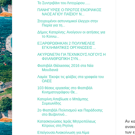
Το Συντριβάνι του Λιτοχώρου......
ΠΑΝΗΓΥΡΙΣΕ Ο ΠΡΩΤΟΣ ΕΝΟΡΙΑΚΟΣ
ΝΑΟΣ ΑΓΙΟΥ ΠΑΪΣΙΟΥ Ν...
Στοχευμένοι αστυνομικοί έλεγχοι στην
Πιερία για τη...
Δήμος Κατερίνης: Ανοίγουν οι αιτήσεις για
το Κοινω...
ΕΞΑΡΘΡΩΘΗΚΑΝ 2 ΠΟΛΥΜΕΛΕΙΣ
ΕΓΚΛΗΜΑΤΙΚΕΣ ΟΡΓΑΝΩΣΕΙΣ ...
ΑΚΥΡΩΝΕΤΑΙ ΓΙΑ ΤΕΧΝΙΚΟΥΣ ΛΟΓΟΥΣ Η
ΦΙΛΑΝΘΡΩΠΙΚΗ ΣΥΝ...
Φεστιβάλ Θάλασσας 2016 στα Νέα
Μουδανιά
Λαμία: Έκοψε τις φλέβες στα γραφεία του
ΟΑΕΕ
103 θέσεις εργασίας στο Φεστιβάλ
Κινηματογράφου Θε...
Κατερίνη:Απεβίωσε ο Μπάμπης
Συμεωνίδης
2ο Φεστιβάλ Πολιτισμού και Παράδοσης
στο Βυζαντινό...
Αν κα
Κατασκηνώσεις Ιεράς Μητροπόλεως
Κίτρους στη Ρητίνη
ανακο
των ε
Επείγουσα Ανακοίνωση για Αίμα