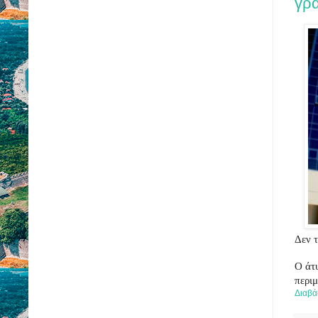
γρ
Δεν 
Ο άτ
περι
Διαβά