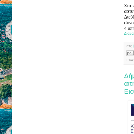
Στο 
αστ
Διεύ
συνο
4 υπ
Διαβά
στις
Ετικέ
Δήμ
αιτ
Ει