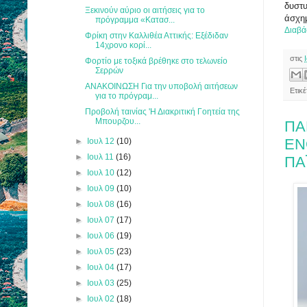
δυστυ
Ξεκινούν αύριο οι αιτήσεις για το
άσχημ
πρόγραμμα «Κατασ...
Διαβά
Φρίκη στην Καλλιθέα Αττικής: Εξέδιδαν
14χρονο κορί...
στις
Φορτίο με τοξικά βρέθηκε στο τελωνείο
Σερρών
ΑΝΑΚΟΙΝΩΣΗ Για την υποβολή αιτήσεων
Ετικέ
για το πρόγραμ...
Προβολή ταινίας 'Η Διακριτική Γοητεία της
Μπουρζου...
ΠΑ
ΕΝ
►
Ιουλ 12
(10)
►
Ιουλ 11
(16)
ΠΑ
►
Ιουλ 10
(12)
►
Ιουλ 09
(10)
►
Ιουλ 08
(16)
►
Ιουλ 07
(17)
►
Ιουλ 06
(19)
►
Ιουλ 05
(23)
►
Ιουλ 04
(17)
►
Ιουλ 03
(25)
►
Ιουλ 02
(18)