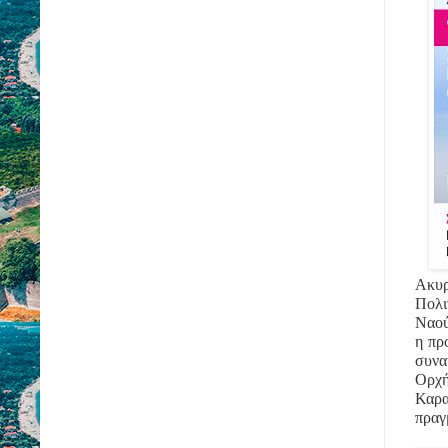
Ακυ
Πολι
Ναού
η πρ
συν
Ορχ
Καρ
πραγ