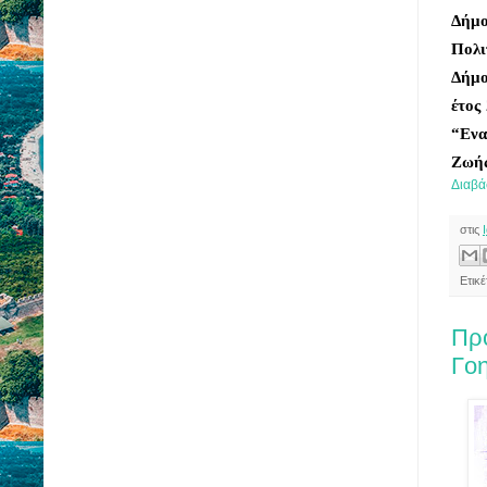
Δήμο
Πολι
Δήμο
έτος
“Ενα
Ζωής
Διαβά
στις
Ετικ
Προ
Γοη