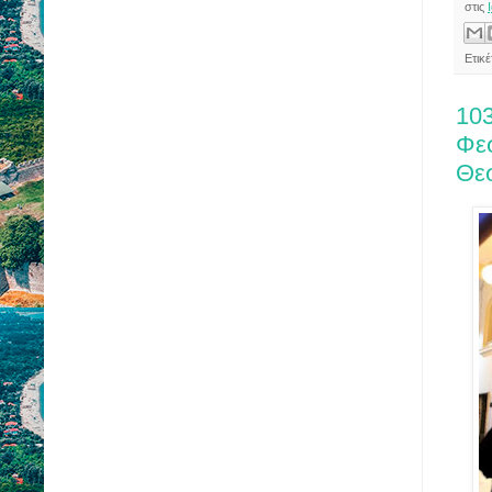
στις
Ετικ
103
Φε
Θε