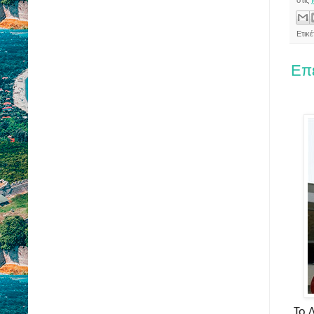
στις
Ετικ
Επε
Το Δ