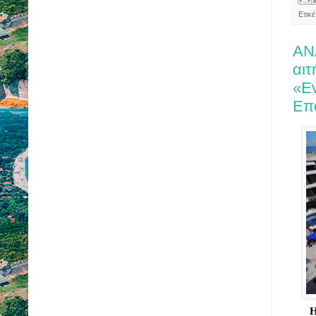
Ετικ
ΑΝ
αιτ
«Εν
Επ
Η