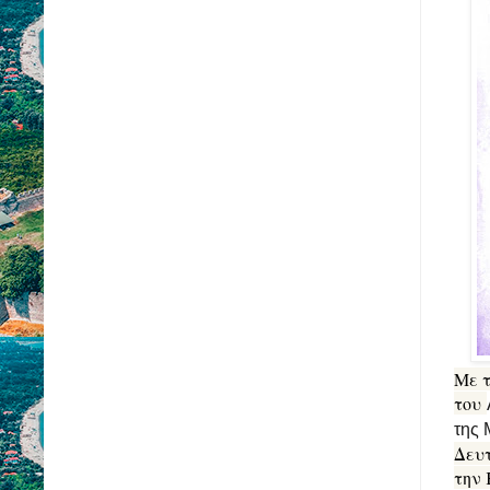
Με τ
του
της 
Δευτ
την 