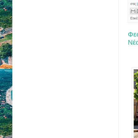
στις
Ετικ
Φε
Νέ