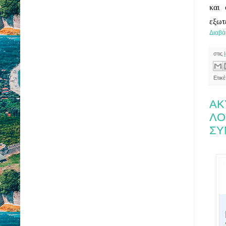
και 
εξωτ
Διαβά
στις
Ετικ
ΑΚ
ΛΟ
ΣΥ