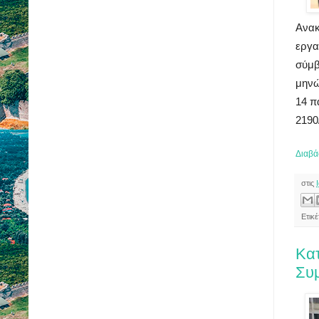
Ανακ
εργα
σύμβ
μηνώ
14 π
2190
Διαβά
στις
Ετικ
Κα
Συ