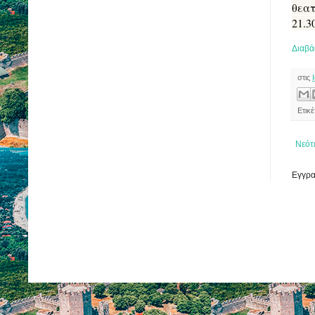
θεα
21.3
Διαβά
στις
Ετικ
Νεότ
Εγγρα