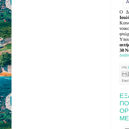
Ο Δή
Ιουλ
Κοι
νοικ
φτώ
Υπου
αιτή
30
Ν
Διαβά
στις
Ετικ
ΕΞ
ΠΟ
ΟΡ
ΜΕ