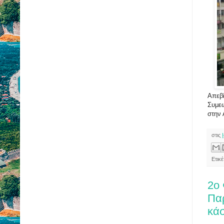
Απεβ
Συμεω
στην 
στις
Ετικ
2ο 
Πα
κά