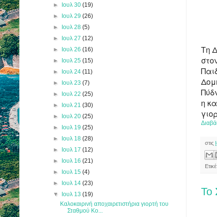
►
Ιουλ 30
(19)
►
Ιουλ 29
(26)
►
Ιουλ 28
(5)
►
Ιουλ 27
(12)
Τη Δ
►
Ιουλ 26
(16)
στο
►
Ιουλ 25
(15)
Παι
►
Ιουλ 24
(11)
Δομ
►
Ιουλ 23
(7)
Πύδ
►
Ιουλ 22
(25)
η κ
►
Ιουλ 21
(30)
γιο
►
Ιουλ 20
(25)
Διαβά
►
Ιουλ 19
(25)
►
Ιουλ 18
(28)
στις
►
Ιουλ 17
(12)
►
Ιουλ 16
(21)
Ετικ
►
Ιουλ 15
(4)
►
Ιουλ 14
(23)
Το 
▼
Ιουλ 13
(19)
Kαλοκαιρινή αποχαιρετιστήρια γιορτή του
Σταθμού Ko...