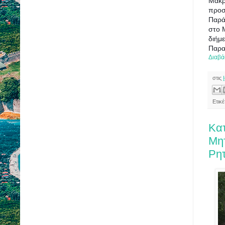
Μακρ
προσ
Παρά
στο Μ
διήμ
Παρα
Διαβά
στις
Ετικ
Κα
Μη
Ρητ