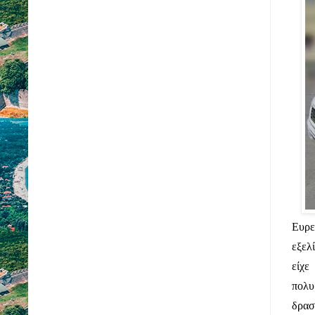
Ευρε
εξελ
είχ
πολ
δρασ