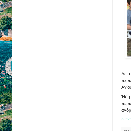
Λειτ
περί
Αγίο
Ήδη 
περί
αγόρ
Διαβά