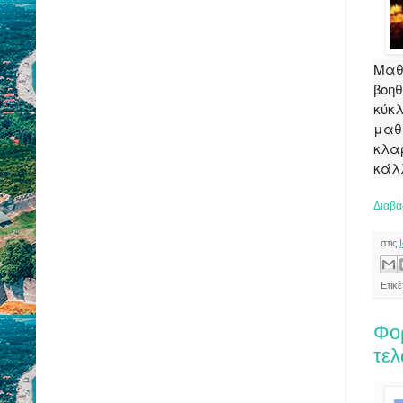
Μαθ
βοη
κύκ
μαθή
κλα
κάλλ
Διαβά
στις
Ετικ
Φορ
τε