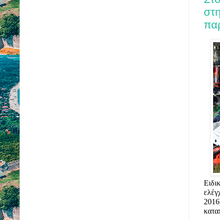
στη
πα
Ειδι
ελέγ
2016
κατα