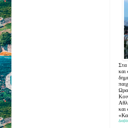
Στα 
και 
δημι
παιχ
Ωρα
Κοι
Αθλ
και 
«Κα
Διαβά