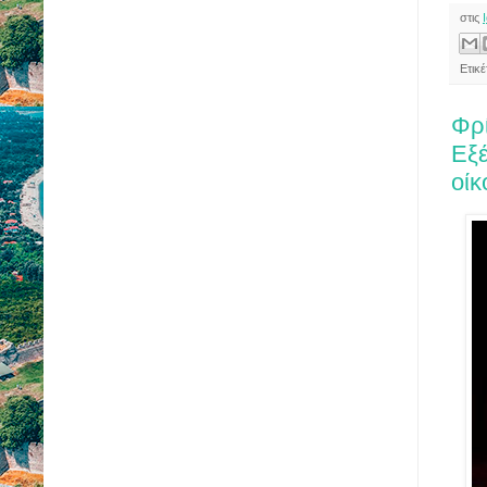
στις
Ετικ
Φρί
Εξέ
οίκ