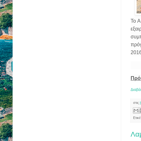
Το Α
εξαι
συμ
πρόγ
2016
Πρό
Διαβά
στις
Ετικ
Λαμ