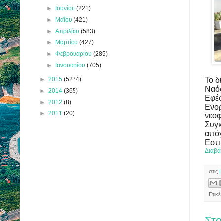
►
Ιουνίου
(221)
►
Μαΐου
(421)
►
Απριλίου
(583)
►
Μαρτίου
(427)
►
Φεβρουαρίου
(285)
►
Ιανουαρίου
(705)
Το δ
►
2015
(5274)
Ναός
►
2014
(365)
Εφέσ
►
2012
(8)
Ενορ
►
2011
(20)
νεοφ
Συγκ
απόγ
Εσπε
Διαβά
στις
Ετικ
Στο