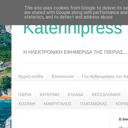
This site uses cookies from Google to deliver its se
are shared with Google along with performance and 
statistics, and to detect and address abuse.
Katerinipress
Η ΗΛΕΚΤΡΟΝΙΚΗ ΕΦΗΜΕΡΙΔΑ ΤΗΣ ΠΙΕΡΙΑΣ....
Αρχική σελίδα
Επικοινωνία
Γίνε Αρθρογράφος του Kat
ΠΙΕΡΙΑ
ΚΑΤΕΡΙΝΗ
ΕΛΛΑΔΑ
ΘΕΣΣΑΛΟΝΙΚΗ
ΚΟΖΑΝΗ
ΜΑΚΡΥΓΙΑΛΟΣ
ΠΛΑΤΑΜΩΝΑΣ
ΚΟΡΙ
11 Δε