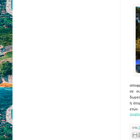
αποφρ
σε συ
δωρεά
ή άτο
ετών.
Διαβά
στις