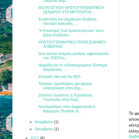
Ολύμπιο Βήμ...
ΦΩΤΑΓΩΓΗΣΗ ΧΡΙΣΤΟΥΓΕΝΝΙΑΤΙΚΟΥ
ΔΕΝΔΡΟΥ ΣΤΗ ΜΗΤΡΟΠΟΛ...
Συνάντηση του Δημάρχου Κοζάνης,
Λευτέρη Ιωαννίδη, ...
“Η Επιστήμη Των Χριστουγέννων” στον
Δήμο Κορδελιο...
ΧΡΙΣΤΟΥΓΕΝΝΙΑΤΙΚΟ ΤΡΑΠΕΖΙ ΔΗΜΟΥ
ΑΛΜΩΠΙΑΣ
Δύο πρώην άνεργες μητέρες-ωφελούμενες
του ΤΟΣΠΑ κ...
Ημερίδα για το «Ολοκληρωμένο Σύστημα
Διαχείρισης ...
Ιστορική νίκη για την ΑΕΛ
Τέσσερις προσλήψεις για Δίμηνη
απασχόληση στον Δήμ...
Ζητείται Γεωπόνος ή Τεχνολόγος
Γεωπονίας στην Αλεξ...
Αντιπρόεδρος στην Αμφικτυονία ο
δήμαρχος Πυλαίας-Χ...
Το φ
αποκ
►
Νοεμβρίου
(1)
κέντρ
►
Οκτωβρίου
(1)
ελλη
Διαβά
►
2012
(8)