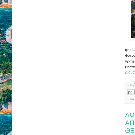
φορέ
ψύχο
πραγ
Θεσσα
Διαβά
στις
Ετικ
ΔΩ
ΑΠ
ΘΕ