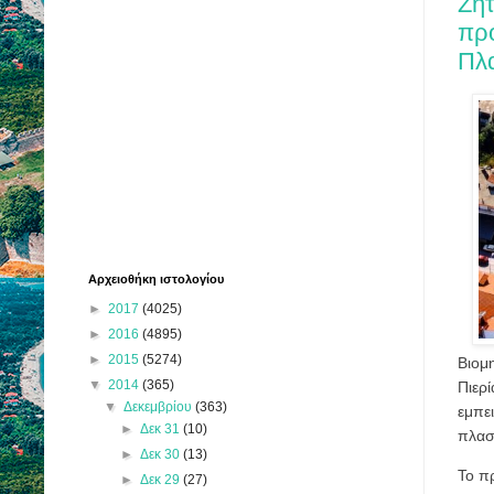
Ζητ
πρ
Πλα
Αρχειοθήκη ιστολογίου
►
2017
(4025)
►
2016
(4895)
►
2015
(5274)
Βιομη
▼
2014
(365)
Πιερ
▼
Δεκεμβρίου
(363)
εμπε
►
Δεκ 31
(10)
πλασ
►
Δεκ 30
(13)
Το π
►
Δεκ 29
(27)