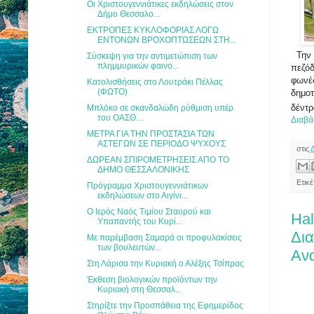
Οι Χριστουγεννιάτικες εκδηλώσεις στον
Δήμο Θεσσαλο...
ΕΚΤΡΟΠΕΣ ΚΥΚΛΟΦΟΡΙΑΣ ΛΟΓΩ
ΕΝΤΟΝΩΝ ΒΡΟΧΟΠΤΩΣΕΩΝ ΣΤΗ...
Την 
Σύσκεψη για την αντιμετώπιση των
πλημμυρικών φαινο...
πεζόδ
φωνέ
Κατολισθήσεις στο Λουτράκι Πέλλας
(ΦΩΤΟ)
δημοτ
δέντρ
Μπλόκο σε σκανδαλώδη ρύθμιση υπέρ
του ΟΑΣΘ…
Διαβά
ΜΕΤΡΑ ΓΙΑ ΤΗΝ ΠΡΟΣΤΑΣΙΑ ΤΩΝ
ΑΣΤΕΓΩΝ ΣΕ ΠΕΡΙΟΔΟ ΨΥΧΟΥΣ
στις
ΔΩΡΕΑΝ ΣΠΙΡΟΜΕΤΡΗΣΕΙΣ ΑΠΟ ΤΟ
ΔΗΜΟ ΘΕΣΣΑΛΟΝΙΚΗΣ
Ετικ
Πρόγραμμα Χριστουγεννιάτικων
εκδηλώσεων στο Αιγίνι...
Ο Ιερός Ναός Τιμίου Σταυρού και
Hal
Υπαπαντής του Κυρί...
Δι
Με παρέμβαση Σαμαρά οι προφυλακίσεις
των βουλευτών...
Ανα
Στη Λάρισα την Κυριακή ο Αλέξης Τσίπρας
Έκθεση βιολογικών προϊόντων την
Κυριακή στη Θεσσαλ...
Στηρίξτε την Προσπάθεια της Εφημερίδος