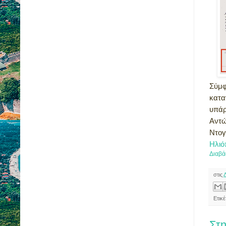
Σύμφ
κατα
υπάρ
Αντώ
Ντογ
Ηλιό
Διαβά
στις
Ετικ
Στη