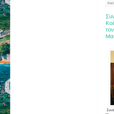
Ετικ
Συ
Κοζ
τον
Μα
Συνάν