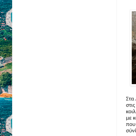
Στα
στι
κοι
με 
που
σύν