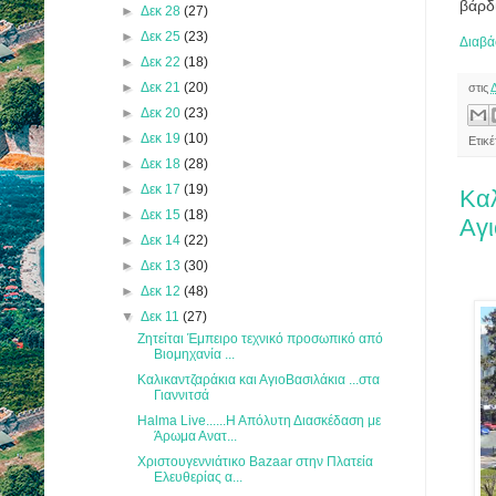
βάρδ
►
Δεκ 28
(27)
►
Δεκ 25
(23)
Διαβά
►
Δεκ 22
(18)
►
Δεκ 21
(20)
στις
►
Δεκ 20
(23)
►
Δεκ 19
(10)
Ετικέ
►
Δεκ 18
(28)
►
Δεκ 17
(19)
Καλ
►
Δεκ 15
(18)
Αγι
►
Δεκ 14
(22)
►
Δεκ 13
(30)
►
Δεκ 12
(48)
▼
Δεκ 11
(27)
Ζητείται Έμπειρο τεχνικό προσωπικό από
Βιομηχανία ...
Καλικαντζαράκια και ΑγιοΒασιλάκια ...στα
Γιαννιτσά
Halma Live......Η Απόλυτη Διασκέδαση με
Άρωμα Ανατ...
Χριστουγεννιάτικο Bazaar στην Πλατεία
Ελευθερίας α...