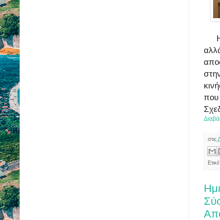
αλλά
απο
στη
κινή
που
Σχεδ
Διαβά
στις
Ετικ
Ημ
Σύσ
Απ