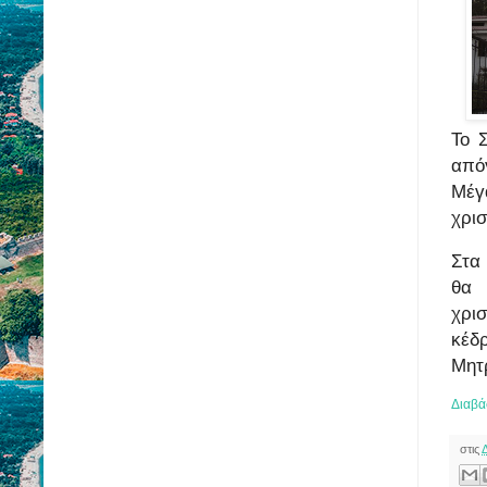
Το 
από
Μέγ
χρι
Στα
θα
χρι
κέδ
Μητ
Διαβά
στις