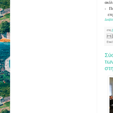
ακόλ
- Πα
επι
Διαβά
στις
Ετικ
Σύσ
τω
στη