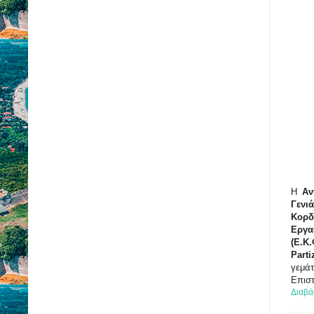
Η
Αν
Γενι
Κορδ
Εργ
(Ε.Κ
Parti
γεμά
Επισ
Διαβά