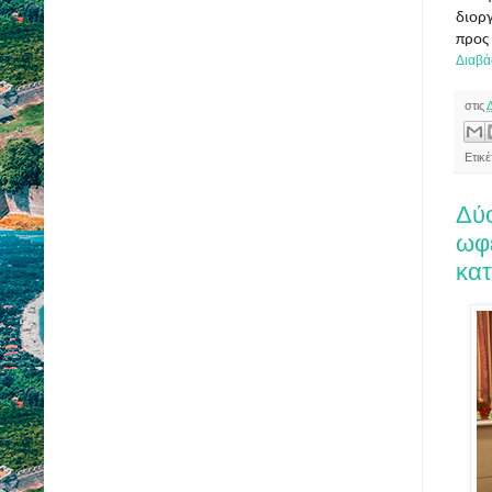
διορ
προς
Διαβά
στις
Ετικ
Δύ
ωφ
κατ