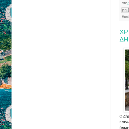
στις
Ετικ
ΧΡ
ΔΗ
Ο Δή
Κοιν
όπως 