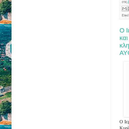
στις
Ετικέ
Ο Ι
και
κλ
AY
Ο Ιε
Κυρί