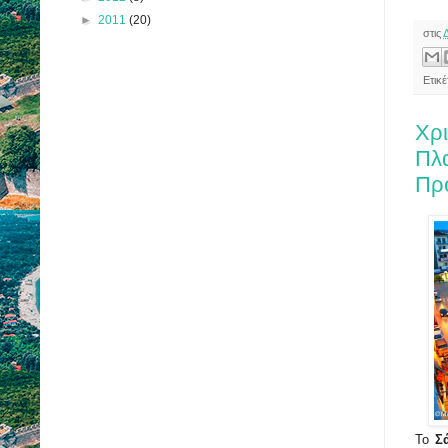
►
2011
(20)
στις
Ετικ
Χρι
Πλα
Πρ
Το
Σ