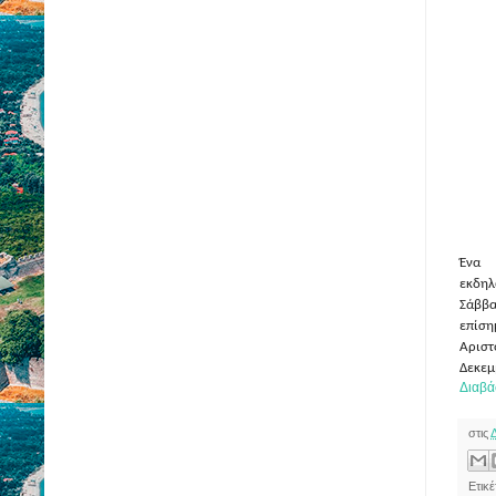
Ένα 
εκδη
Σάββα
επίσ
Αριστ
Δεκεμ
Διαβά
στις
Ετικ