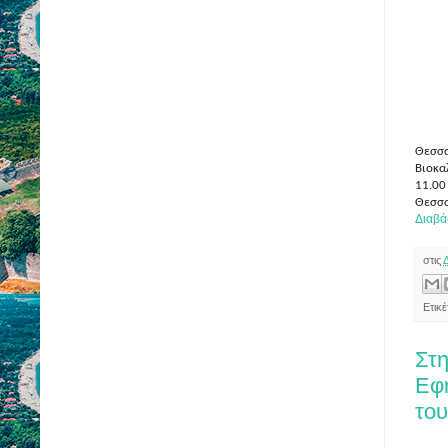
Θεσσ
Βιοκα
11.0
Θεσσ
Διαβά
στις
Ετικ
Στη
Εφ
το