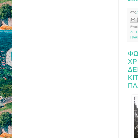
στις
Ετικέ
ΛΕΠ
ΠΛΑ
ΦΩ
ΧΡ
ΔΕ
ΚΙ
ΠΛ