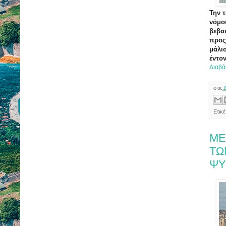
Την 
νόμο
βεβα
προς
μάλι
έντο
Διαβά
στις
Ετικ
ΜΕ
ΤΩ
ΨΥ