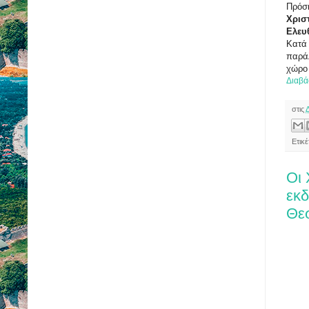
Πρό
Χρι
Ελευ
Κατά
παρά
χώρο
Διαβά
στις
Ετικ
Οι 
εκ
Θε