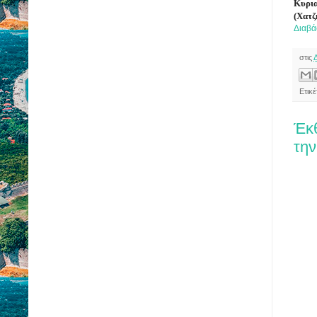
Κυρια
(Χατζ
Διαβά
στις
Ετικέ
Έκ
την