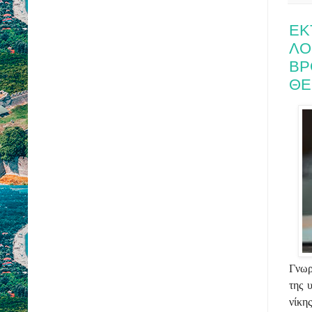
ΕΚ
ΛΟ
ΒΡ
ΘΕ
Γνωρ
της 
νίκη