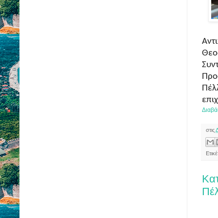
Αντ
Θεο
Συ
Προ
Πέ
επι
Διαβά
στις
Ετικ
Κατ
Πέ