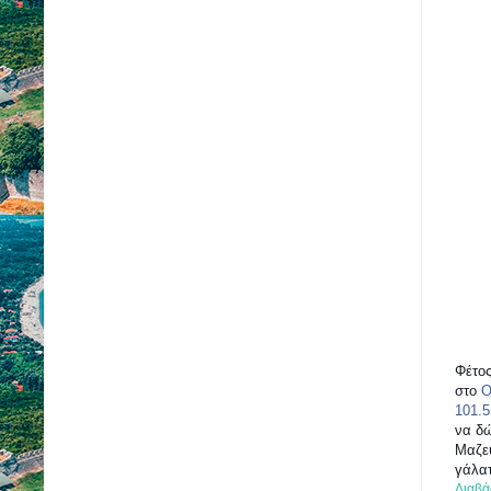
Φέτος
στο
Ο
101.5
να δώ
Μαζεύ
γάλατ
Διαβά