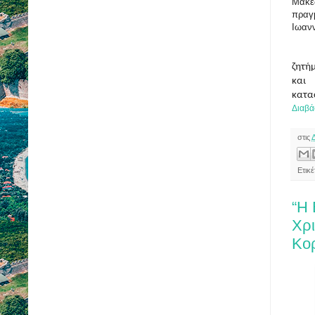
Μακεδ
πραγμ
Ιωανν
Κατ
ζητή
και 
κατα
Διαβά
στις
Ετικ
“Η
Χρ
Κο