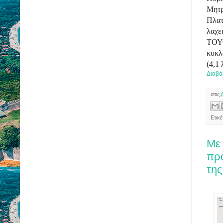
Μητ
Πλα
λαχε
ΤΟΥ
κυκλ
(4,1 
Διαβά
στις
Ετικ
Με
πρ
τη