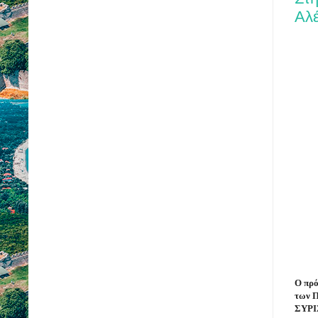
Αλ
Ο πρό
των 
ΣΥΡΙΖ