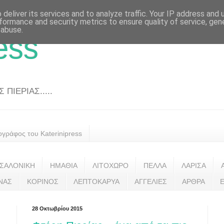
deliver its services and to analyze traffic. Your IP address and
formance and security metrics to ensure quality of service, ge
 abuse.
ess
ΠΙΕΡΙΑΣ.....
ογράφος του Katerinipress
ΣΑΛΟΝΙΚΗ
ΗΜΑΘΙΑ
ΛΙΤΟΧΩΡΟ
ΠΕΛΛΑ
ΛΑΡΙΣΑ
ΝΑΣ
ΚΟΡΙΝΟΣ
ΛΕΠΤΟΚΑΡΥΑ
ΑΓΓΕΛΙΕΣ
ΑΡΘΡΑ
28 Οκτωβρίου 2015