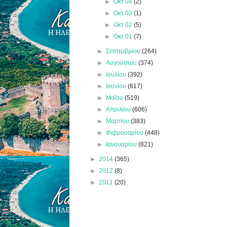
►
Οκτ 04
(2)
►
Οκτ 03
(1)
►
Οκτ 02
(5)
►
Οκτ 01
(7)
►
Σεπτεμβρίου
(264)
►
Αυγούστου
(374)
►
Ιουλίου
(392)
►
Ιουνίου
(617)
►
Μαΐου
(519)
►
Απριλίου
(606)
►
Μαρτίου
(383)
►
Φεβρουαρίου
(448)
►
Ιανουαρίου
(821)
►
2014
(365)
►
2012
(8)
►
2011
(20)