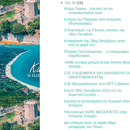
▼
Οκτ 28
(15)
Φτέρη Πιερίας....ένα από τα πιο
απομακρυσμένα χωρι...
H Ζώνη της Παναγίας στην Κατερίνη
(Φωτογραφίες)
Ο Εορτασμός της Εθνικής επετείου της
28ης Οκτωβρίο...
Η παρέλαση της 28ης Οκτωβρίου μέσα
από το φακό του...
Παλαιός Παντελεήμονας.....ο πανέμορφος
παραδοσιακό...
«Κάθε γυναίκα μπορεί να έχει όποιον θέλει
πίστεψε...
ΣΤΙΣ 5 ΝΟΕΜΒΡΙΟΥ ΘΑ ΠΛΗΡΩΘΟΥΝ ΤΑ
ΟΙΚΟΓΕΝΕΙΑΚΑ ΕΠΙΔ...
Ο Θ. Θεοχαρόπουλος στην ΕΡΤ 3 (βίντεο)
Εορτή 28ης Οκτωβρίου 2015 στο 2ο
Δημοτικό Σχολείο ...
Κλειστά τα καταστήματα την Κυριακή στην
Κατερίνη
59η Διανομή ΧΩΡΙΣ ΜΕΣΑΖΟΝΤΕΣ στην
Κατερίνη: Απορρυ...
Δεν υπάρχει προς το παρόν θέμα
μεταφοράς του Τελων...