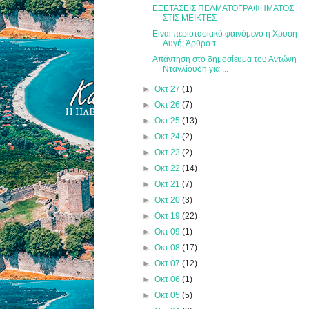
ΕΞΕΤΑΣΕΙΣ ΠΕΛΜΑΤΟΓΡΑΦΗΜΑΤΟΣ
ΣΤΙΣ ΜΕΙΚΤΕΣ
Είναι περιστασιακό φαινόμενο η Χρυσή
Αυγή; Άρθρο τ...
Απάντηση στο δημοσίευμα του Αντώνη
Νταγλίουδη για ...
►
Οκτ 27
(1)
►
Οκτ 26
(7)
►
Οκτ 25
(13)
►
Οκτ 24
(2)
►
Οκτ 23
(2)
►
Οκτ 22
(14)
►
Οκτ 21
(7)
►
Οκτ 20
(3)
►
Οκτ 19
(22)
►
Οκτ 09
(1)
►
Οκτ 08
(17)
►
Οκτ 07
(12)
►
Οκτ 06
(1)
►
Οκτ 05
(5)