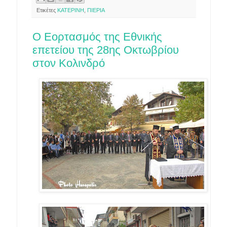
Ετικέτες
ΚΑΤΕΡΙΝΗ
,
ΠΙΕΡΙΑ
Ο Εορτασμός της Εθνικής
επετείου της 28ης Οκτωβρίου
στον Κολινδρό