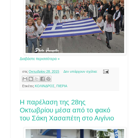
Διαβάστε περισσότερα »
στις
Οκτωβρίου 28, 2015
Δεν υπάρχουν σχόλια:
Ετικέτες
ΚΟΛΙΝΔΡΟΣ
,
ΠΙΕΡΙΑ
Η παρέλαση της 28ης
Οκτωβρίου μέσα από το φακό
του Σάκη Χασαπέτη στο Αιγίνιο