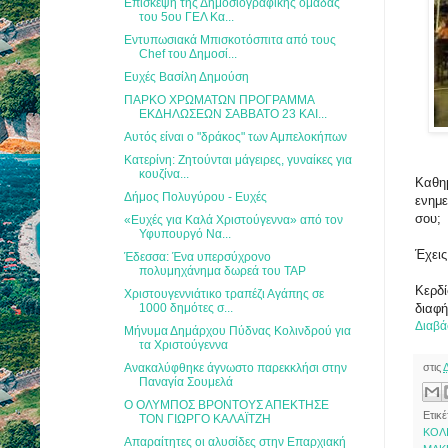
Επίσκεψη της Δημοσιογραφικής ομάδας
του 5ου ΓΕΛ Κα...
Εντυπωσιακά Μπισκοτόσπιτα από τους
Chef του Δημοσί...
Ευχές Βασίλη Δημούση
ΠΑΡΚΟ ΧΡΩΜΑΤΩΝ ΠΡΟΓΡΑΜΜΑ
ΕΚΔΗΛΩΣΕΩΝ ΣΑΒΒΑΤΟ 23 ΚΑΙ...
Αυτός είναι ο "δράκος" των Αμπελοκήπων
Κατερίνη: Ζητούνται μάγειρες, γυναίκες για
κουζίνα...
Καθημ
Δήμος Πολυγύρου - Ευχές
ενημε
σου;
«Ευχές για Καλά Χριστούγεννα» από τον
Υφυπουργό Να...
Έχεις
Έδεσσα: Ένα υπερσύχρονο
πολυμηχάνημα δωρεά του TAP
Κερδί
Χριστουγεννιάτικο τραπέζι Αγάπης σε
1000 δημότες σ...
διαφή
Διαβά
Μήνυμα Δημάρχου Πύδνας Κολινδρού για
τα Χριστούγεννα
Ανακαλύφθηκε άγνωστο παρεκκλήσι στην
στις
Παναγία Σουμελά
Ο ΟΛΥΜΠΟΣ ΒΡΟΝΤΟΥΣ ΑΠΕΚΤΗΣΕ
Ετικέ
ΤΟΝ ΓΙΩΡΓΟ ΚΑΛΑΪΤΖΗ
ΚΟΛ
Απαραίτητες οι αλυσίδες στην Επαρχιακή