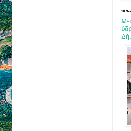
20 Νο
Μει
ύδρ
Δή