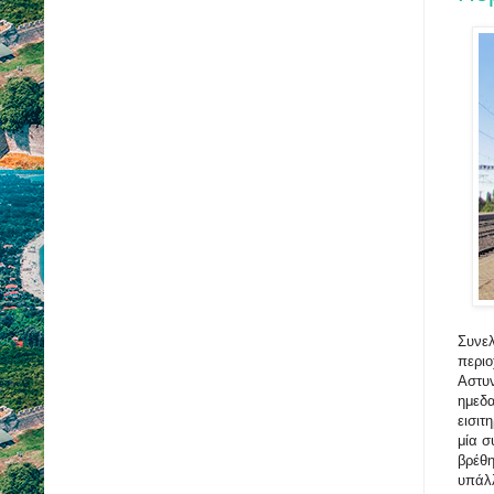
Συνελ
περιο
Αστυν
ημεδα
εισιτ
μία σ
βρέθη
υπάλλ