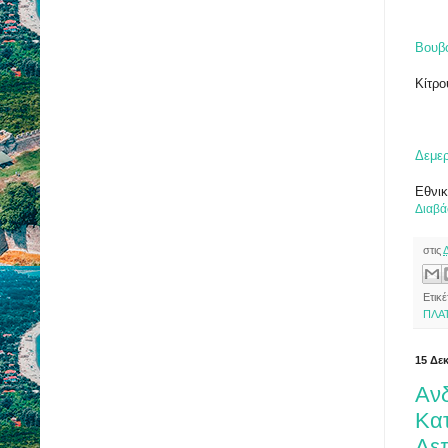
Βουβ
Κίτρο
Δεμερ
Εθνικ
Διαβά
στις
Ετικ
ΠΛΑ
15 Δε
Ανδ
Κατ
Λε