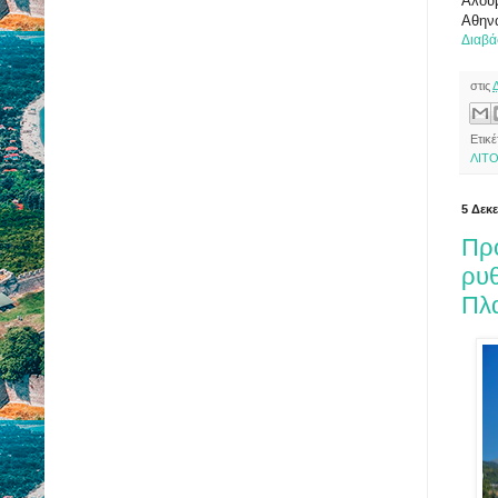
Αλου
Αθην
Διαβά
στις
Ετικέ
ΛΙΤ
5 Δεκ
Πρ
ρυθ
Πλ