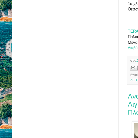
1ο χλ
Θεσσα
TER
Πολυ
Μεγάλ
Διαβά
στις
Ετικέ
ΛΕΠ
Ανα
Αιγ
Πλ