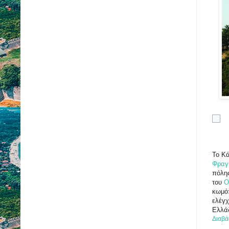
Το Κά
Φραγ
πόλη
του
Ο
κωμό
ελέγχ
Ελλά
Διαβά