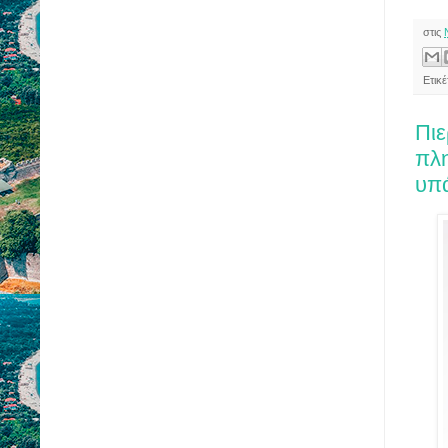
στις
Ετικέ
Πιε
πλ
υπ