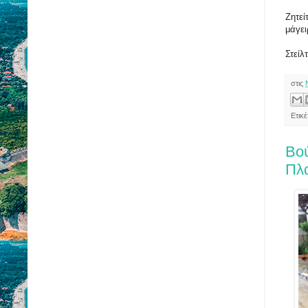
Ζητεί
μάγει
Στείλ
στις
Ετικέ
Βού
Πλ