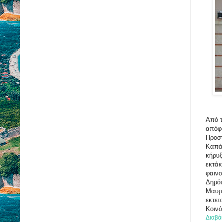
Από τ
απόφα
Προσ
Καπάκ
κήρυξ
εκτάκ
φαινο
Δημόπ
Μαυρ
εκτετ
Κοινό
Διαβά