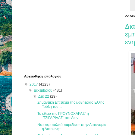
22 Δε
Δια
εμπ
εν
Αρχειοθήκη ιστολογίου
▼
2017
(4123)
▼
Δεκεμβρίου
(481)
▼
Δεκ 22
(29)
Σημαντική Επιτυχία της μαθήτριας Έλλης
Τούλη του ...
Το έθιμο της ΓΡΟΥΝΟΧΑΡΑΣ” ή
¨ΤΣΙΓΑΡΙΔΑΣ¨ στο Δίον
Νέο περιπολικό παρέδωσε στην Αστυνομία
η Αυτοκινητ...