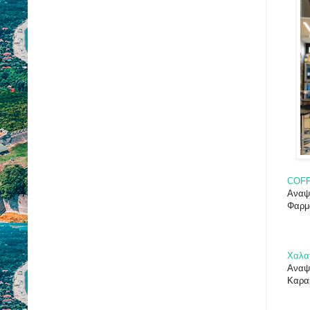
COFF
Αναψ
Φαρμά
Χαλα
Αναψ
Καρα