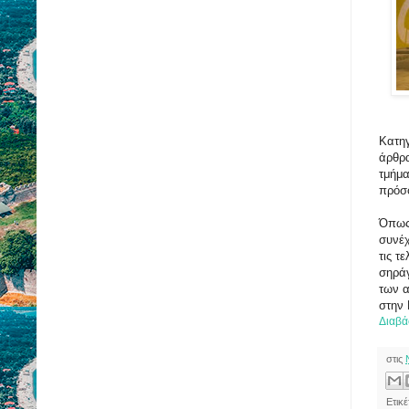
Κατηγ
άρθρα
τμήμα
πρόσ
Όπως 
συνέχ
τις τ
σηρά
των 
στην 
Διαβά
στις
Ετικέ