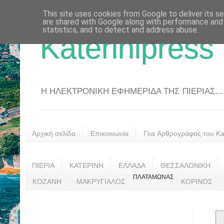
This site uses cookies from Google to deliver its se
are shared with Google along with performance and 
statistics, and to detect and address abuse.
Katerinipress
Η ΗΛΕΚΤΡΟΝΙΚΗ ΕΦΗΜΕΡΙΔΑ ΤΗΣ ΠΙΕΡΙΑΣ....
Αρχική σελίδα
Επικοινωνία
Γίνε Αρθρογράφος του Kat
ΠΙΕΡΙΑ
ΚΑΤΕΡΙΝΗ
ΕΛΛΑΔΑ
ΘΕΣΣΑΛΟΝΙΚΗ
ΠΛΑΤΑΜΩΝΑΣ
ΚΟΖΑΝΗ
ΜΑΚΡΥΓΙΑΛΟΣ
ΚΟΡΙΝΟΣ