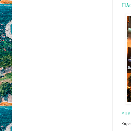
Πλ
ΜΙΓΚ
Καρα