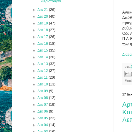
«Χριστουγεν...
►
Δεκ 21
(26)
Ανακο
►
Δεκ 20
(40)
Διεύθ
πραγ
►
Δεκ 19
(47)
ρυθμί
►
Δεκ 18
(27)
Οδό Α
►
Δεκ 17
(26)
Π.Α.Θ
►
Δεκ 16
(18)
των 
►
Δεκ 15
(35)
Διαβά
►
Δεκ 14
(20)
►
Δεκ 13
(32)
στις
►
Δεκ 12
(27)
►
Δεκ 11
(20)
Ετικέ
►
Δεκ 10
(13)
►
Δεκ 09
(9)
17 Δε
►
Δεκ 08
(12)
Αρτ
►
Δεκ 07
(19)
Κατ
►
Δεκ 06
(9)
►
Δεκ 05
(22)
Λεπ
►
Δεκ 04
(14)
►
Δεκ 03
(16)