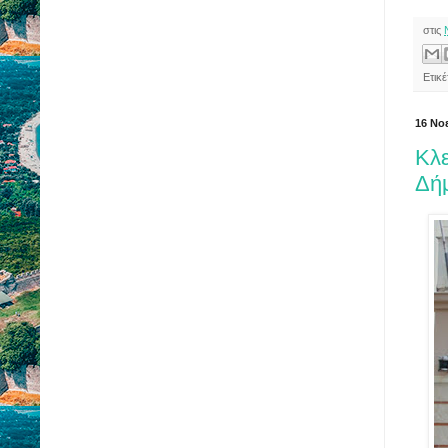
στις
Ετικ
16 Νο
Κλε
Δή