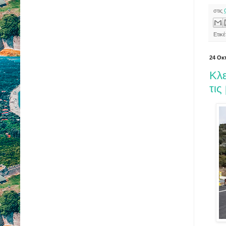
στις
Ετικ
24 Οκ
Κλε
τις