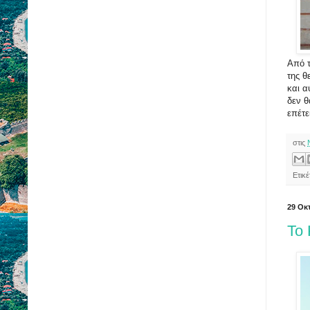
Από τ
της θ
και α
δεν θ
επέτε
στις
Ετικέ
29 Οκ
Το