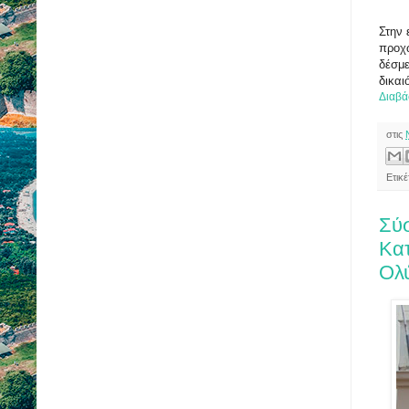
Στην
προχώ
δέσμ
δικαι
Διαβά
στις
Ετικέ
Σύ
Κα
Ολ