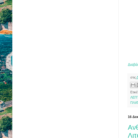
Διαβά
στις
Ετικέ
ΛΕΠ
ΠΛΑ
16 Δε
Ανθ
Λι