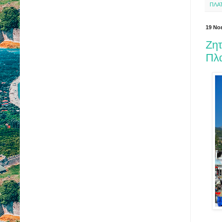
ΠΛΑ
19 Νο
Ζητ
Πλ