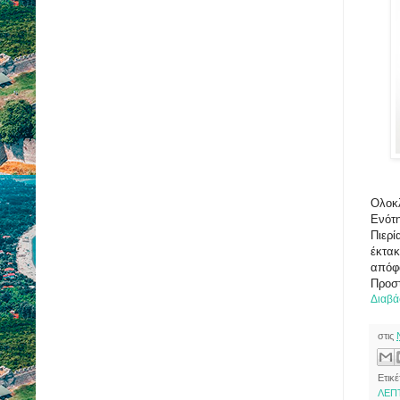
Ολοκλ
Ενότη
Πιερί
έκτακ
απόφα
Προσ
Διαβά
στις
Ετικέ
ΛΕΠ