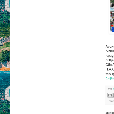
Ανακο
Διεύθ
πραγ
ρυθμί
Οδό Α
Π.Α.Θ
των 
Διαβά
στις
Ετικέ
28 Νο