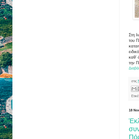
Στη λ
του Π
καται
ειδικ
καθ’ 
την Π
Διαβά
στις
Ετικ
18 Νο
Έκ
συ
Πό