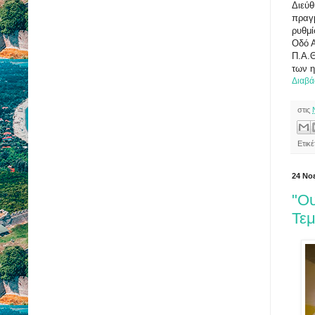
Διεύθ
πραγ
ρυθμί
Οδό Α
Π.Α.Θ
των 
Διαβά
στις
Ετικέ
24 Νο
"Ου
Τε