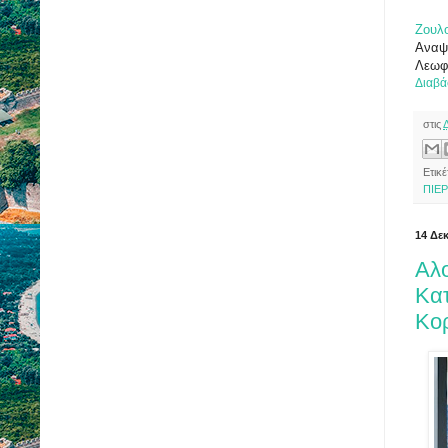
Ζουλο
Αναψ
Λεωφό
Διαβά
στις
Ετικέ
ΠΙΕΡ
14 Δε
Αλ
Κατ
Κορ