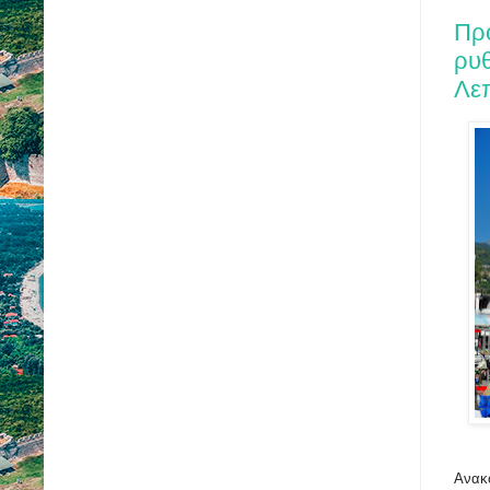
Πρ
ρυθ
Λε
Ανακο