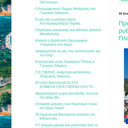
ΜΑΚ
Οδό Κατερί...
Ο Αστροφυσικός Θωμάς Μπίσμπας στο
Γυμνάσιο Μακρυγι...
18 Δε
Ευχές και ευχετήρια κάρτα
Πρ
Αντιπεριφερειάρχη Πιερίας
ρυθ
Παράταση ανανέωσης και έκδοσης Δελτίων
Μετακίνησης...
Πλ
Κλειστή η Διεύθυνση Οικονομικών
Υπηρεσιών του Δήμο...
Διαφημιστείτε σε μας που εμπιστεύεστε για
την ενημ...
Εορταστικές ευχές δημάρχου Πέλλας κ.
Γρηγόρη Στάμκου
Π.Ε.ΠΙΕΡΙΑΣ: Ανάρτηση κατάστασης
πληρωμής δικαιούχ...
ΒΥΖΑΝΤΙΝΑ ΚΑΛΑΝΤΑ ΣΤΟ
ΕΠΙΜΕΛΗΤΗΡΙΟ ΠΙΕΡΙΑΣ ΑΠΟ ΤΟ ...
Θερμαινόμενοι χώροι φιλοξενίας πολιτών
στο Δήμο Βέ...
Απόφαση μείωσης των δημοτικών τελών
στο Δήμο Λαρισ...
Τα Λεμόνια και Μανταρίνια έστειλαν την
Εθελοντική ...
Η Γλυκερία μάγεψε και μαγεύτηκε από το