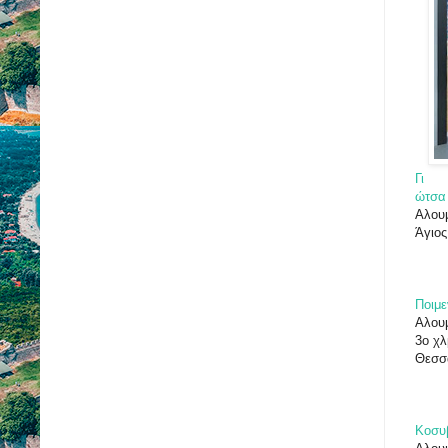
Γι
ώτσα
Αλου
Άγιο
Ποιμε
Αλου
3ο χλ
Θεσσα
Κοσυβ