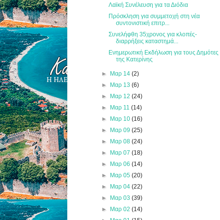
Λαϊκή Συνέλευση για τα Διόδια
Πρόσκληση για συμμετοχή στη νέα
συντονιστική επιτρ...
Συνελήφθη 35χρονος για κλοπές-
διαρρήξεις καταστημά...
Ενημερωτική Εκδήλωση για τους Δημότες
της Κατερίνης
►
Μαρ 14
(2)
►
Μαρ 13
(6)
►
Μαρ 12
(24)
►
Μαρ 11
(14)
►
Μαρ 10
(16)
►
Μαρ 09
(25)
►
Μαρ 08
(24)
►
Μαρ 07
(18)
►
Μαρ 06
(14)
►
Μαρ 05
(20)
►
Μαρ 04
(22)
►
Μαρ 03
(39)
►
Μαρ 02
(14)