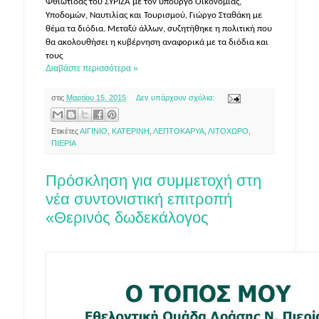
Φθιώτιδας του ΣΥΡΙΖΑ με τον υπουργό Οικονομίας,
Υποδομών, Ναυτιλίας και Τουρισμού, Γιώργο Σταθάκη με
θέμα τα διόδια. Μεταξύ άλλων, συζητήθηκε η πολιτική που
θα ακολουθήσει η κυβέρνηση αναφορικά με τα διόδια και
τους
Διαβάστε περισσότερα »
στις
Μαρτίου 15, 2015
Δεν υπάρχουν σχόλια:
Ετικέτες
ΑΙΓΙΝΙΟ
,
ΚΑΤΕΡΙΝΗ
,
ΛΕΠΤΟΚΑΡΥΑ
,
ΛΙΤΟΧΩΡΟ
,
ΠΙΕΡΙΑ
Πρόσκληση για συμμετοχή στη
νέα συντονιστική επιτροπή
«Θερινός δωδεκάλογος