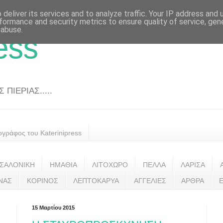
deliver its services and to analyze traffic. Your IP address and
formance and security metrics to ensure quality of service, ge
 abuse.
ess
ΠΙΕΡΙΑΣ.....
ογράφος του Katerinipress
ΣΑΛΟΝΙΚΗ
ΗΜΑΘΙΑ
ΛΙΤΟΧΩΡΟ
ΠΕΛΛΑ
ΛΑΡΙΣΑ
ΝΑΣ
ΚΟΡΙΝΟΣ
ΛΕΠΤΟΚΑΡΥΑ
ΑΓΓΕΛΙΕΣ
ΑΡΘΡΑ
15 Μαρτίου 2015