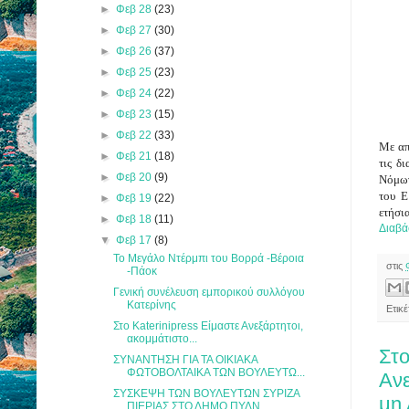
►
Φεβ 28
(23)
►
Φεβ 27
(30)
►
Φεβ 26
(37)
►
Φεβ 25
(23)
►
Φεβ 24
(22)
►
Φεβ 23
(15)
►
Φεβ 22
(33)
Με απ
►
Φεβ 21
(18)
τις δ
►
Φεβ 20
(9)
Νόμων
του Ε
►
Φεβ 19
(22)
ετήσι
►
Φεβ 18
(11)
Διαβά
▼
Φεβ 17
(8)
Το Μεγάλο Ντέρμπι του Βορρά -Βέροια
στις
-Πάοκ
Γενική συνέλευση εμπορικού συλλόγου
Κατερίνης
Ετικ
Στο Katerinipress Είμαστε Ανεξάρτητοι,
ακομμάτιστο...
Στο
ΣΥΝΑΝΤΗΣΗ ΓΙΑ ΤΑ ΟΙΚΙΑΚΑ
ΦΩΤΟΒΟΛΤΑΙΚΑ ΤΩΝ ΒΟΥΛΕΥΤΩ...
Ανε
ΣΥΣΚΕΨΗ ΤΩΝ ΒΟΥΛΕΥΤΩΝ ΣΥΡΙΖΑ
μη 
ΠΙΕΡΙΑΣ ΣΤΟ ΔΗΜΟ ΠΥΔΝ...