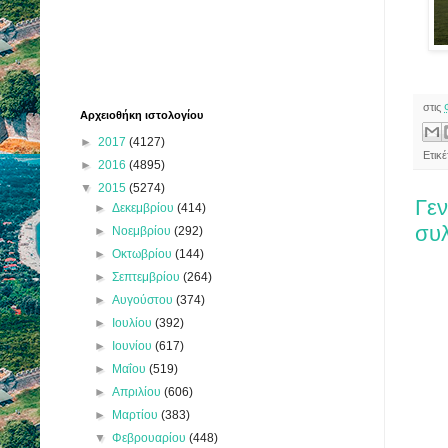
στις
Αρχειοθήκη ιστολογίου
►
2017
(4127)
Ετικ
►
2016
(4895)
▼
2015
(5274)
Γεν
►
Δεκεμβρίου
(414)
συ
►
Νοεμβρίου
(292)
►
Οκτωβρίου
(144)
►
Σεπτεμβρίου
(264)
►
Αυγούστου
(374)
►
Ιουλίου
(392)
►
Ιουνίου
(617)
►
Μαΐου
(519)
►
Απριλίου
(606)
►
Μαρτίου
(383)
▼
Φεβρουαρίου
(448)