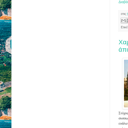
Διαβά
στις
Ετικ
Χαρ
άπ
Στόχος
συσσωρ
ευάλωτ