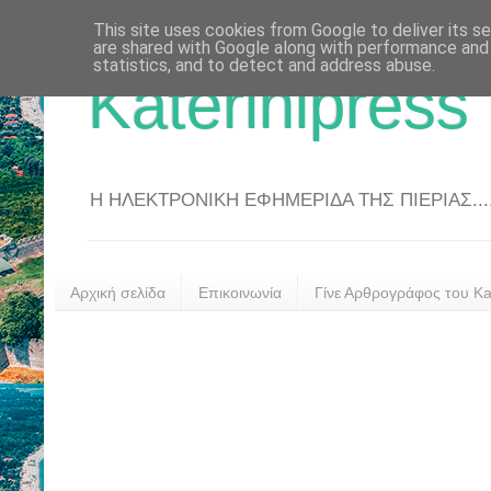
This site uses cookies from Google to deliver its se
are shared with Google along with performance and 
statistics, and to detect and address abuse.
Katerinipress
Η ΗΛΕΚΤΡΟΝΙΚΗ ΕΦΗΜΕΡΙΔΑ ΤΗΣ ΠΙΕΡΙΑΣ....
Αρχική σελίδα
Επικοινωνία
Γίνε Αρθρογράφος του Kat