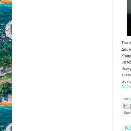
Τον 
Δευτ
Ζήση
μετά
Βαγγ
εκτε
αντι
Διαβά
στις
Ετικ
: 