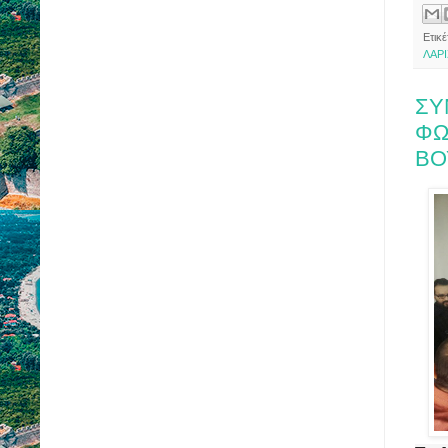
Ετικ
ΛΑΡ
ΣΥ
ΦΩ
ΒΟ