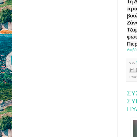
Τη 
πρα
βου
Ζάν
Τζα
φωτ
Πιε
Διαβά
στις
Ετικ
ΣΥ
ΣΥ
ΠΥ