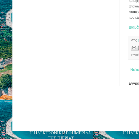
κρίσης
αποκάλ
στους 
που εί
Διαβά
στις
Ετικ
Νεότ
Εγγρα