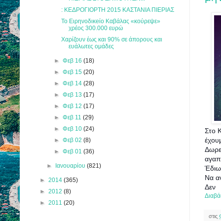
: ΚΕΔΡΟΓΙΟΡΤΗ 2015 ΚΑΣΤΑΝΙΑ ΠΙΕΡΙΑΣ
Το Ειρηνοδικeίο Καβάλας «κούρεψε»
χρέος 300.000 ευρώ
Χαρίζουν έως και 90% σε άπορους και
ευάλωτες ομάδες
►
Φεβ 16
(18)
►
Φεβ 15
(20)
►
Φεβ 14
(28)
►
Φεβ 13
(17)
►
Φεβ 12
(17)
►
Φεβ 11
(29)
►
Φεβ 10
(24)
Στο 
έχου
►
Φεβ 02
(8)
Δωρε
►
Φεβ 01
(36)
αγαπ
►
Ιανουαρίου
(821)
Έδιω
Να α
►
2014
(365)
Δεν
►
2012
(8)
Διαβά
►
2011
(20)
στις