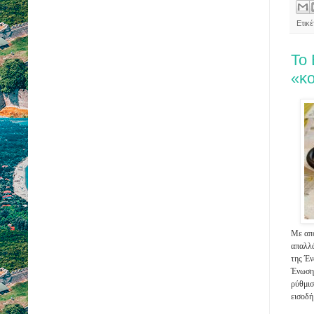
Ετικ
Το 
«κ
Με από
απαλλ
της Έ
Ένωσης
ρύθμισ
εισοδή