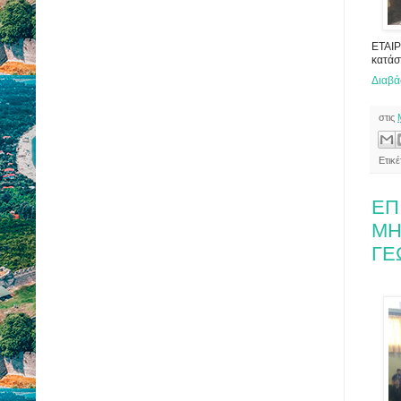
ΕΤΑΙΡ
κατάσ
Διαβά
στις
Ετικ
ΕΠ
ΜΗ
ΓΕ