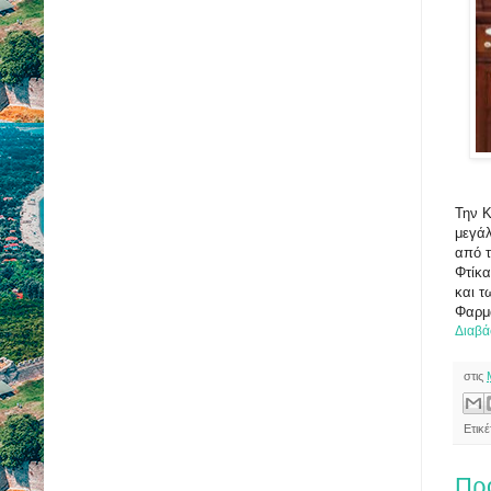
Την Κ
μεγάλ
από τ
Φτίκα
και τ
Φαρμα
Διαβά
στις
Ετικ
Πρ