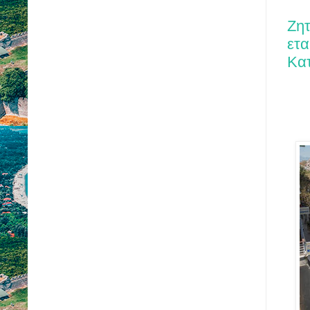
Ζητ
ετα
Κατ