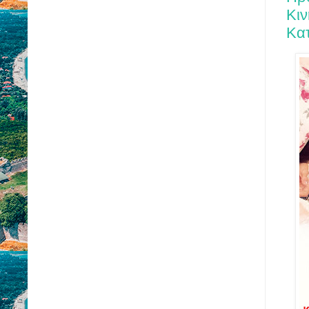
Κι
Κατ