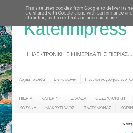
This site uses cookies from Google to deliver its se
are shared with Google along with performance and 
statistics, and to detect and address abuse.
Katerinipress
Η ΗΛΕΚΤΡΟΝΙΚΗ ΕΦΗΜΕΡΙΔΑ ΤΗΣ ΠΙΕΡΙΑΣ....
Αρχική σελίδα
Επικοινωνία
Γίνε Αρθρογράφος του Kat
ΠΙΕΡΙΑ
ΚΑΤΕΡΙΝΗ
ΕΛΛΑΔΑ
ΘΕΣΣΑΛΟΝΙΚΗ
ΚΟΖΑΝΗ
ΜΑΚΡΥΓΙΑΛΟΣ
ΠΛΑΤΑΜΩΝΑΣ
ΚΟΡΙ
6 Μαρ