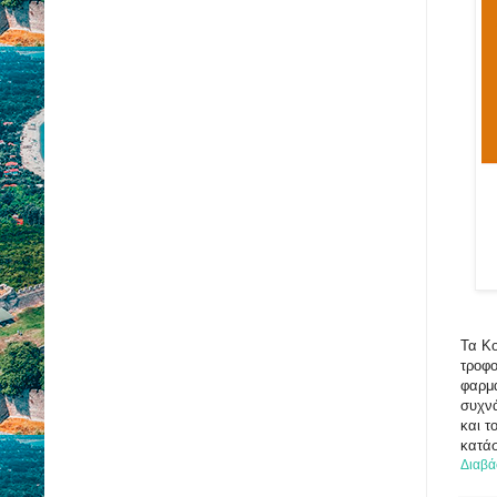
Τα Κο
τροφο
φαρμα
συχνά
και τ
κατάσ
Διαβά