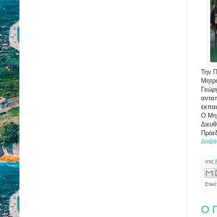
Την 
Μητρο
Γεώργ
ανταπ
εκπαι
Ο Μητ
Διευθ
Πρόε
Διαβά
στις
Ετικ
Ο Π