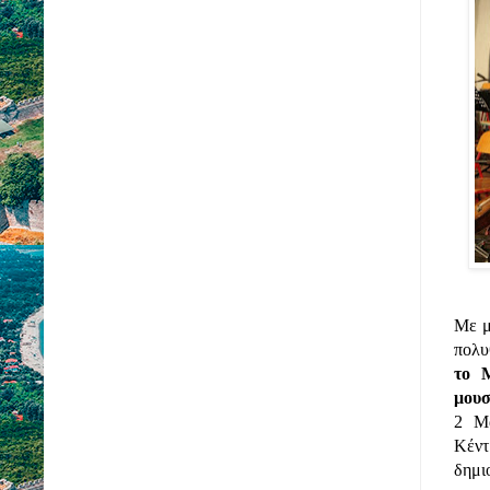
Με μ
το Μ
μουσ
2 Μα
Κέντ
δημι