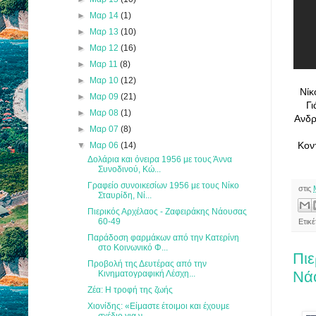
►
Μαρ 14
(1)
►
Μαρ 13
(10)
►
Μαρ 12
(16)
►
Μαρ 11
(8)
►
Μαρ 10
(12)
Νίκ
►
Μαρ 09
(21)
Γι
►
Μαρ 08
(1)
Ανδρ
►
Μαρ 07
(8)
Κον
▼
Μαρ 06
(14)
Δολάρια και όνειρα 1956 με τους Άννα
Συνοδινού, Κώ...
Γραφείο συνοικεσίων 1956 με τους Νίκο
στις
Σταυρίδη, Νί...
Πιερικός Αρχέλαος - Ζαφειράκης Νάουσας
60-49
Ετικ
Παράδοση φαρμάκων από την Κατερίνη
στο Κοινωνικό Φ...
Πιε
Προβολή της Δευτέρας από την
Νά
Κινηματογραφική Λέσχη...
Ζέα: Η τροφή της ζωής
Χιονίδης: «Είμαστε έτοιμοι και έχουμε
σχέδιο για ν...