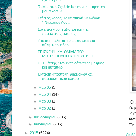
Το Μουσικό Σχολείο Κατερίνης τίμησε τον
μουσικοσυν...
Ετήσιος χορός Πολιτιστικού Συλλόγου
΄΄Νικολάου Λού...
Στο επίκεντρο η αξιοποίηση της
παραλιακής έκτασης ...
Ζητείται πωλητής-τρια από εταιρεία
αθλητικών ειδών...
ΕΠΙΣΚΕΨΗ ΚΑΙ ΟΜΙΛΙΑ ΤΟΥ
ΜΗΤΡΟΠΟΛΙΤΗ ΚΙΤΡΟΥΣ κ. ΓΕ...
Ο Π. Τέτσης ήταν ένας δάσκαλος με ήθος
και αυταπάρ...
Έκτακτη αποστολή φαρμάκων και
φαρμακευτικού υλικού...
►
Μαρ 05
(5)
►
Μαρ 04
(34)
►
Μαρ 03
(1)
Οι 
Ζαφ
►
Μαρ 02
(1)
αγ
►
Φεβρουαρίου
(285)
κεν
την
►
Ιανουαρίου
(705)
►
2015
(5274)
Διαβά