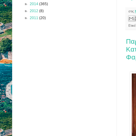
►
2014
(365)
►
2012
(8)
στις
►
2011
(20)
Ετικ
Πα
Κατ
Φαρ