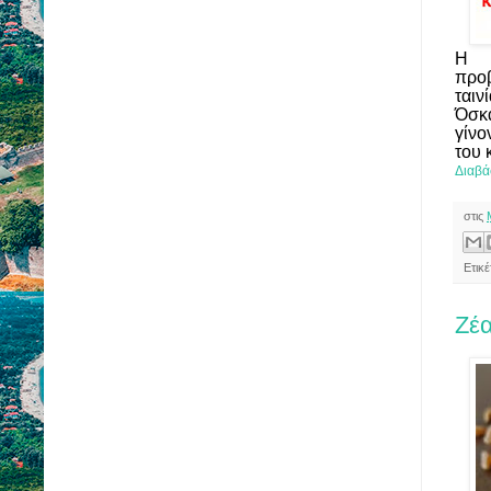
H Κ
προ
ταιν
Όσκ
γίνο
του 
Διαβά
στις
Ετικ
Ζέα