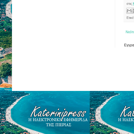
στις
Ετικ
Νεότ
Εγγρα