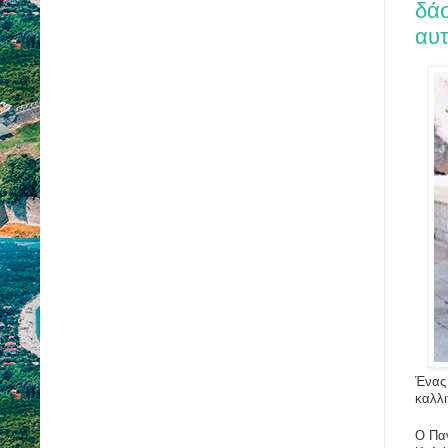
δάσ
αυ
Ένας
καλλι
Ο Πα