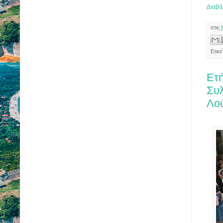
Διαβά
στις
Ετικ
Ετή
Συλ
Λο