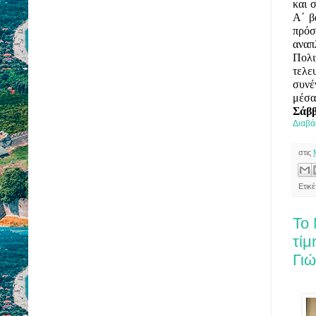
και 
Α΄ β
πρόσ
ανα
Πολι
τελ
συνέ
μέσ
Σάββ
Διαβά
στις
Ετικ
Το 
τίμ
Γι