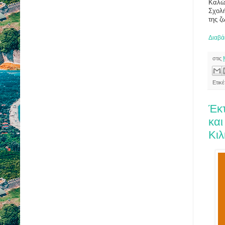
Καλών
Σχολή
της ζ
Διαβά
στις
Ετικ
Έκ
και
Κιλ