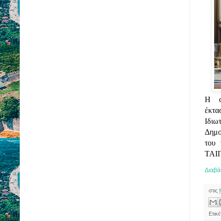
Η α
έκτα
Ιδιω
Δημο
του 
ΤΑΙΠ
Διαβά
στις
Ετικ