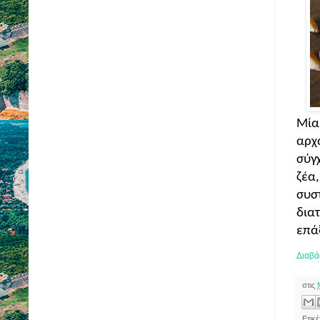
Μία 
αρχ
σύγχ
ζέα,
συστ
διατ
επάξ
Διαβά
στις
Ετικέ