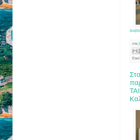
Διαβά
στις
Ετικ
Στο
παρ
ΤΑΙ
Κα