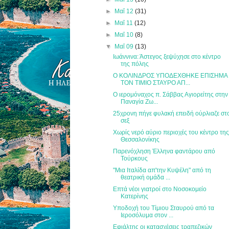
►
Μαΐ 12
(31)
►
Μαΐ 11
(12)
►
Μαΐ 10
(8)
▼
Μαΐ 09
(13)
Ιωάννινα: Άστεγος ξεψύχησε στο κέντρο
της πόλης
Ο ΚΟΛΙΝΔΡΟΣ ΥΠΟΔΕΧΘΗΚΕ ΕΠΙΣΗΜΑ
ΤΟΝ ΤΙΜΙΟ ΣΤΑΥΡΟ ΑΠ...
Ο ιερομόναχος π. Σάββας Αγιορείτης στην
Παναγία Ζω...
25χρονη πήγε φυλακή επειδή ούρλιαζε στ
σεξ
Χωρίς νερό αύριο περιοχές του κέντρο τη
Θεσσαλονίκης
Παρενόχληση Έλληνα φαντάρου από
Τούρκους
"Μια Ιταλίδα απ'την Κυψέλη" από τη
θεατρική ομάδα ...
Επτά νέοι γιατροί στο Νοσοκομείο
Κατερίνης
Υποδοχή του Τίμιου Σταυρού από τα
Ιεροσόλυμα στον ...
Εφιάλτης οι κατασχέσεις τραπεζικών