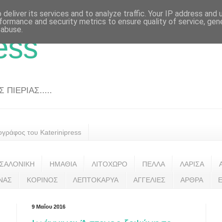
deliver its services and to analyze traffic. Your IP address and
formance and security metrics to ensure quality of service, ge
 abuse.
ess
ΠΙΕΡΙΑΣ.....
ογράφος του Katerinipress
ΣΑΛΟΝΙΚΗ
ΗΜΑΘΙΑ
ΛΙΤΟΧΩΡΟ
ΠΕΛΛΑ
ΛΑΡΙΣΑ
ΝΑΣ
ΚΟΡΙΝΟΣ
ΛΕΠΤΟΚΑΡΥΑ
ΑΓΓΕΛΙΕΣ
ΑΡΘΡΑ
9 Μαΐου 2016