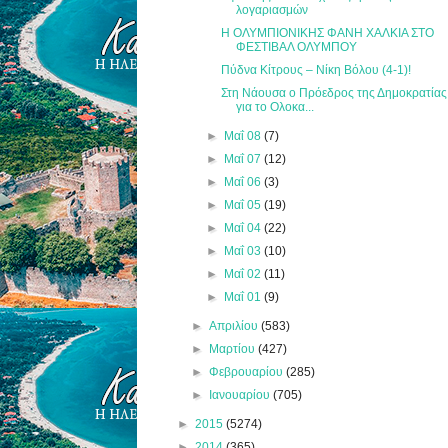
λογαριασμών
Η ΟΛΥΜΠΙΟΝΙΚΗΣ ΦΑΝΗ ΧΑΛΚΙΑ ΣΤΟ
ΦΕΣΤΙΒΑΛ ΟΛΥΜΠΟΥ
Πύδνα Κίτρους – Νίκη Βόλου (4-1)!
Στη Νάουσα ο Πρόεδρος της Δημοκρατίας
για το Ολοκα...
►
Μαΐ 08
(7)
►
Μαΐ 07
(12)
►
Μαΐ 06
(3)
►
Μαΐ 05
(19)
►
Μαΐ 04
(22)
►
Μαΐ 03
(10)
►
Μαΐ 02
(11)
►
Μαΐ 01
(9)
►
Απριλίου
(583)
►
Μαρτίου
(427)
►
Φεβρουαρίου
(285)
►
Ιανουαρίου
(705)
►
2015
(5274)
►
2014
(365)