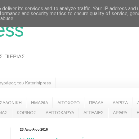
deliver its services and to analyze traffic. Your IP address and
formance and security metrics to ensure quality of service, ge
 abuse.
ess
ΠΙΕΡΙΑΣ.....
ογράφος του Katerinipress
ΣΑΛΟΝΙΚΗ
ΗΜΑΘΙΑ
ΛΙΤΟΧΩΡΟ
ΠΕΛΛΑ
ΛΑΡΙΣΑ
ΝΑΣ
ΚΟΡΙΝΟΣ
ΛΕΠΤΟΚΑΡΥΑ
ΑΓΓΕΛΙΕΣ
ΑΡΘΡΑ
23 Απριλίου 2016