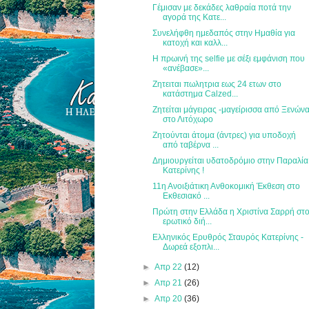
Γέμισαν με δεκάδες λαθραία ποτά την
αγορά της Κατε...
Συνελήφθη ημεδαπός στην Ημαθία για
κατοχή και καλλ...
Η πρωινή της selfie με σέξι εμφάνιση που
«ανέβασε»...
Ζητειται πωλητρια εως 24 ετων στο
κατάστημα Calzed...
Ζητείται μάγειρας -μαγείρισσα από Ξενών
στο Λιτόχωρο
Ζητούνται άτομα (άντρες) για υποδοχή
από ταβέρνα ...
Δημιουργείται υδατοδρόμιο στην Παραλία
Κατερίνης !
11η Ανοιξιάτικη Ανθοκομική Έκθεση στο
Εκθεσιακό ...
Πρώτη στην Ελλάδα η Χριστίνα Σαρρή στ
ερωτικό διή...
Ελληνικός Ερυθρός Σταυρός Κατερίνης -
Δωρεά εξοπλι...
►
Απρ 22
(12)
►
Απρ 21
(26)
►
Απρ 20
(36)