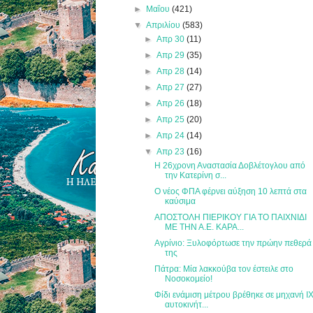
►
Μαΐου
(421)
▼
Απριλίου
(583)
►
Απρ 30
(11)
►
Απρ 29
(35)
►
Απρ 28
(14)
►
Απρ 27
(27)
►
Απρ 26
(18)
►
Απρ 25
(20)
►
Απρ 24
(14)
▼
Απρ 23
(16)
Η 26χρονη Αναστασία Δοβλέτογλου από
την Κατερίνη σ...
Ο νέος ΦΠΑ φέρνει αύξηση 10 λεπτά στα
καύσιμα
ΑΠΟΣΤΟΛΗ ΠΙΕΡΙΚΟΥ ΓΙΑ ΤΟ ΠΑΙΧΝΙΔΙ
ΜΕ ΤΗΝ Α.Ε. ΚΑΡΑ...
Αγρίνιο: Ξυλοφόρτωσε την πρώην πεθερά
της
Πάτρα: Μία λακκούβα τον έστειλε στο
Νοσοκομείο!
Φίδι ενάμιση μέτρου βρέθηκε σε μηχανή Ι
αυτοκινήτ...