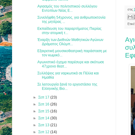
Αγιασμός του πολιτιστικού συλλόγου
στις
Εντοπίων Νέας Ε...
Συνελήφθη 54χρονος, για ανθρωποκτονία
της μητέρας ...
Ετικ
Εκπαίδευση του παραρτήματος Πιερίας
στην ατομική τ...
Αγι
Έναρξη των Διεθνών Μαθητικών Αγώνων
Δράματος Ολύμπ...
συ
Εξαιρετική μουσικοθεατρική παράσταση με
Εφ
τον κωμικό...
Αγωνιστικό όχημα παρέσυρε και σκότωσε
47χρονο θεατ...
Συλλήψεις για ναρκωτικά σε Πέλλα και
Ημαθία
Σε λειτουργία ξανά το εργοστάσιο της
Ελληνικής Βιο...
►
Σεπ 17
(23)
►
Σεπ 16
(26)
►
Σεπ 15
(16)
►
Σεπ 14
(30)
►
Σεπ 13
(21)
►
Σεπ 12
(14)