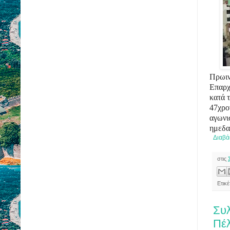
Πρωιν
Επαρχ
κατά 
47χρο
αγωνι
ημεδα
Διαβά
στις
Ετικ
Συλ
Πέλ