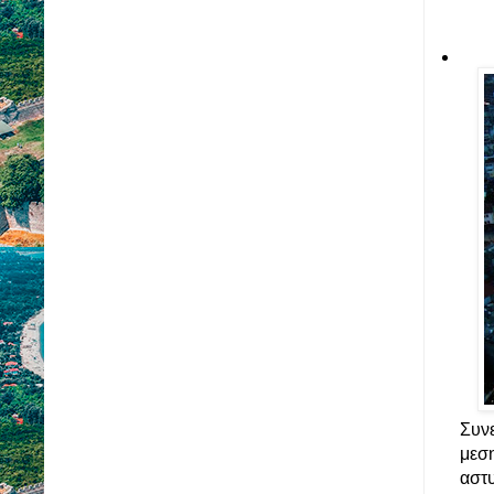
Συνε
μεση
αστ