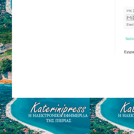
στις
Ετικ
Νεότ
Εγγρα