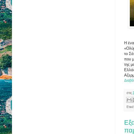
Η έν
«Ολύμ
το Σά
που μ
της μ
Ελλάδ
Αζερμ
Διαβά
στις
Ετικ
Εξα
παρ