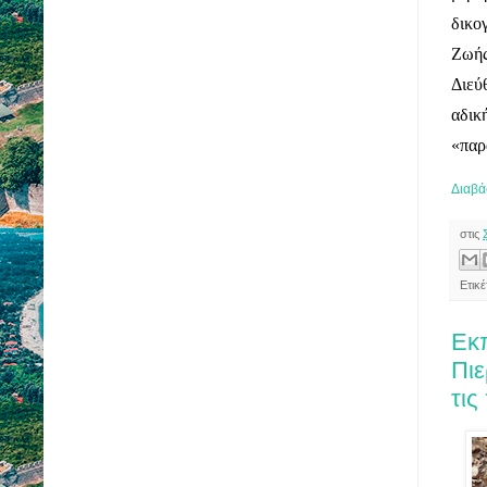
δικο
Ζωή
Διεύ
αδικ
«παρ
Διαβά
στις
Ετικ
Εκ
Πιε
τις