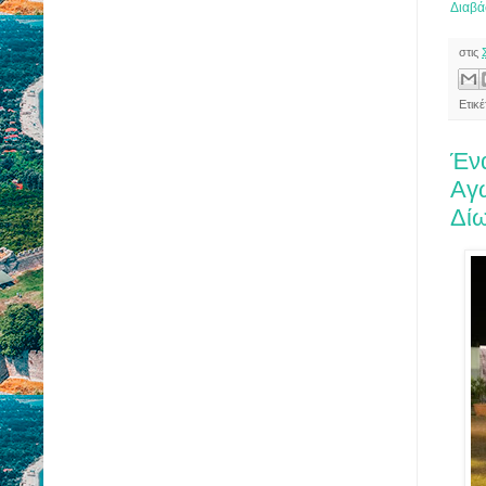
Διαβά
στις
Ετικ
Έν
Αγ
Δί