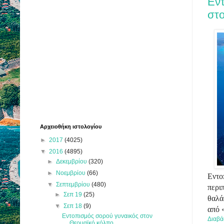
Εν
στ
Αρχειοθήκη ιστολογίου
►
2017
(4025)
▼
2016
(4895)
►
Δεκεμβρίου
(320)
►
Νοεμβρίου
(66)
Εντο
▼
Σεπτεμβρίου
(480)
περι
►
Σεπ 19
(25)
θαλά
▼
Σεπ 18
(9)
από 
Εντοπισμός σορού γυναικός στον
Διαβά
Θερμαϊκό κόλπο