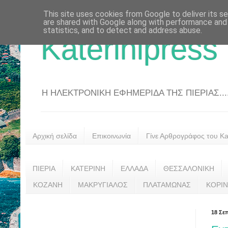
This site uses cookies from Google to deliver its se
are shared with Google along with performance and 
statistics, and to detect and address abuse.
Katerinipress
Η ΗΛΕΚΤΡΟΝΙΚΗ ΕΦΗΜΕΡΙΔΑ ΤΗΣ ΠΙΕΡΙΑΣ....
Αρχική σελίδα
Επικοινωνία
Γίνε Αρθρογράφος του Kat
ΠΙΕΡΙΑ
ΚΑΤΕΡΙΝΗ
ΕΛΛΑΔΑ
ΘΕΣΣΑΛΟΝΙΚΗ
ΚΟΖΑΝΗ
ΜΑΚΡΥΓΙΑΛΟΣ
ΠΛΑΤΑΜΩΝΑΣ
ΚΟΡΙ
18 Σε