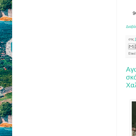
9
Διαβά
στις
Ετικέ
Αγω
σκ
Χαλ