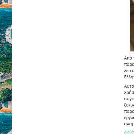
Από 
παρα
λειτ
Ελλη
Αυτό
Χρήσ
συγκ
ξεκί
παρα
εργο
αναμ
Διαβά