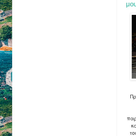
μο
Πρ
παρ
κ
το