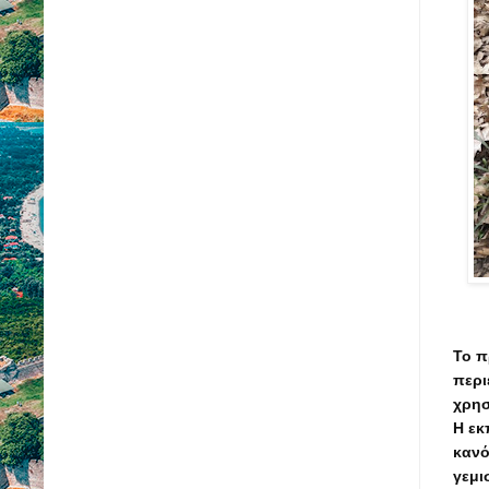
Το π
περι
χρησ
Η εκ
κανό
γεμι