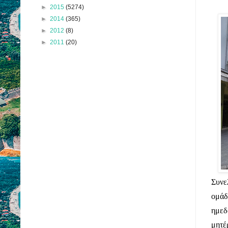
►
2015
(5274)
►
2014
(365)
►
2012
(8)
►
2011
(20)
Συνε
ομάδ
ημεδ
μητέ