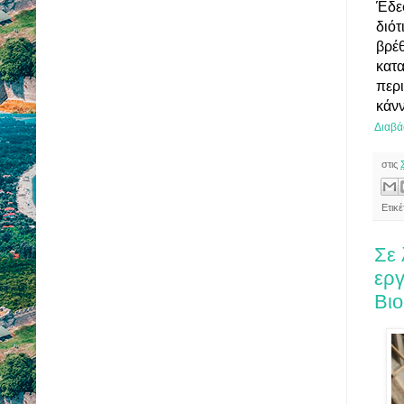
Έδε
διότ
βρέθ
κατ
περι
κάν
Διαβά
στις
Ετικ
Σε 
εργ
Βι