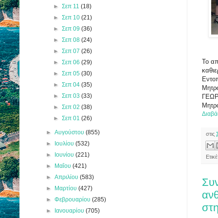
►
Σεπ 11
(18)
►
Σεπ 10
(21)
►
Σεπ 09
(36)
►
Σεπ 08
(24)
►
Σεπ 07
(26)
Το απ
►
Σεπ 06
(29)
καθιε
►
Σεπ 05
(30)
Εντο
►
Σεπ 04
(35)
Μητρο
►
Σεπ 03
(33)
ΓΕΩΡΓ
Μητρο
►
Σεπ 02
(38)
Διαβά
►
Σεπ 01
(26)
►
Αυγούστου
(855)
στις
►
Ιουλίου
(532)
►
Ιουνίου
(221)
Ετικ
►
Μαΐου
(421)
►
Απριλίου
(583)
Συν
►
Μαρτίου
(427)
ανθ
►
Φεβρουαρίου
(285)
στ
►
Ιανουαρίου
(705)