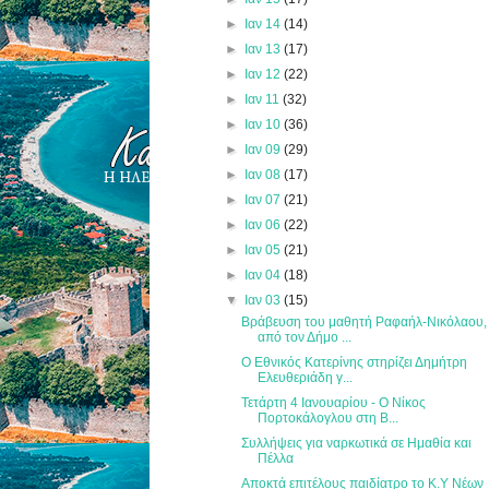
►
Ιαν 14
(14)
►
Ιαν 13
(17)
►
Ιαν 12
(22)
►
Ιαν 11
(32)
►
Ιαν 10
(36)
►
Ιαν 09
(29)
►
Ιαν 08
(17)
►
Ιαν 07
(21)
►
Ιαν 06
(22)
►
Ιαν 05
(21)
►
Ιαν 04
(18)
▼
Ιαν 03
(15)
Βράβευση του μαθητή Ραφαήλ-Νικόλαου,
από τον Δήμο ...
Ο Εθνικός Κατερίνης στηρίζει Δημήτρη
Ελευθεριάδη γ...
Τετάρτη 4 Ιανουαρίου - Ο Νίκος
Πορτοκάλογλου στη Β...
Συλλήψεις για ναρκωτικά σε Ημαθία και
Πέλλα
Αποκτά επιτέλους παιδίατρο το Κ.Υ Νέων