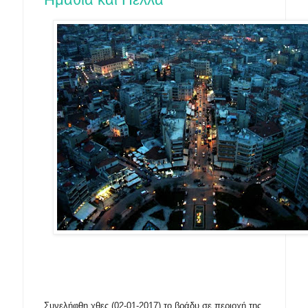
Συνελήφθη χθες (02-01-2017) το βράδυ σε περιοχή της