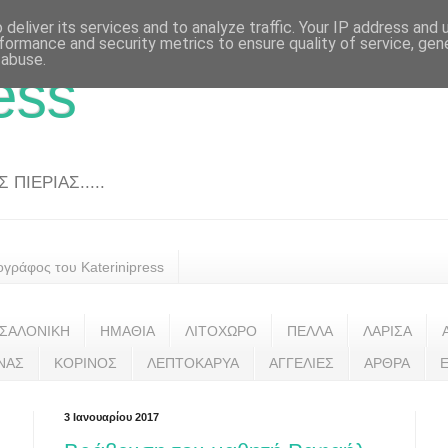
deliver its services and to analyze traffic. Your IP address and
formance and security metrics to ensure quality of service, ge
 abuse.
ess
ΠΙΕΡΙΑΣ.....
ογράφος του Katerinipress
ΣΑΛΟΝΙΚΗ
ΗΜΑΘΙΑ
ΛΙΤΟΧΩΡΟ
ΠΕΛΛΑ
ΛΑΡΙΣΑ
ΝΑΣ
ΚΟΡΙΝΟΣ
ΛΕΠΤΟΚΑΡΥΑ
ΑΓΓΕΛΙΕΣ
ΑΡΘΡΑ
3 Ιανουαρίου 2017