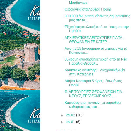
Μουδανιών
Θεοφάνεια στα Λουτρά Πόζαρ
300.000 άνθρωποι είδαν τις δημοσιεύσεις
μας στο fa...
Εξιχνιάστηκε κλοπή από κατάστημα στην
Ημαθία
ΑΡΧΙΕΡΑΤΙΚΕΣ ΛΕΙΤΟΥΡΓΙΕΣ ΓΙΑ ΤΑ
ΘΕΟΦΑΝΕΙΑ ΣΕ ΚΑΤΕΡ...
Από τις 15 Ιανουαρίου οι αιτήσεις για το
Κοινωνικό...
35χρονη ανασύρθηκε νεκρή από τη Νέα
Παραλία Θεσσαλ...
Λουκάνικο Λευτέρης....Διαχρονική Αξία
στην Κατερίνη !
Αθήνα-Καστοριά 5 ώρες μέσω Ιόνιας
Οδού!
Θ. ΛΕΙΤΟΥΡΓΙΕΣ ΘΕΟΦΑΝΕΙΩΝ ΓΙΑ
ΝΕΟΥΣ, ΕΡΓΑΖΟΜΕΝΟΥΣ ...
Καινούργια μηχανοκίνητα σάρωθρα
καθαριότητας στο ...
►
Ιαν 02
(10)
►
Ιαν 01
(6)