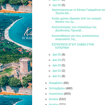
▼
Δεκ 06
(5)
Χριστούγεννα με το Κέντρο Γραμμάτων κα
Τεχνών Δίο...
Εννέα χρόνια πέρασαν από τον τραγικό
θάνατο του Σμ...
Κινητοποιήσεις των υπαλλήλων της
Διεύθυνσης Πρωτοβ...
Κουκλοθέατρο για τους λιλιπούτειους
αναγνώστες της...
ΕΣΠΕΡΙΝΟΣ ΑΓΙΟΥ ΣΑΒΒΑ ΣΤΗΝ
ΚΑΤΕΡΙΝΗ
►
Δεκ 05
(9)
►
Δεκ 04
(7)
►
Δεκ 03
(5)
►
Δεκ 02
(2)
►
Δεκ 01
(8)
►
Νοεμβρίου
(66)
►
Σεπτεμβρίου
(480)
►
Αυγούστου
(855)
►
Ιουλίου
(532)
►
Ιουνίου
(221)