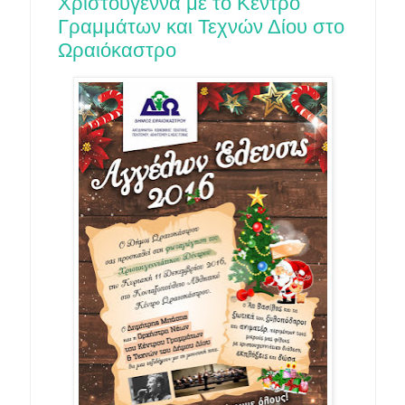
Χριστούγεννα με το Κέντρο
Γραμμάτων και Τεχνών Δίου στο
Ωραιόκαστρο