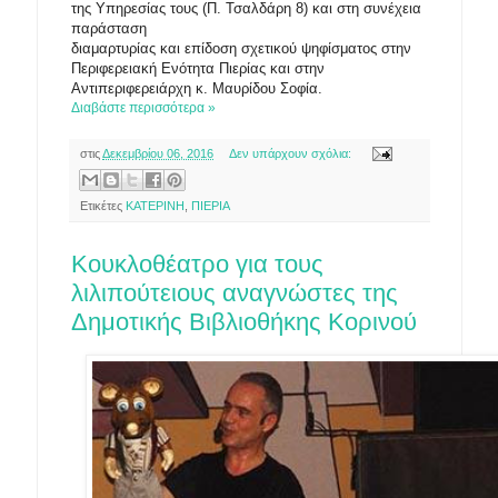
της Υπηρεσίας τους (Π. Τσαλδάρη 8) και στη συνέχεια
παράσταση
διαμαρτυρίας και επίδοση σχετικού ψηφίσματος στην
Περιφερειακή Ενότητα Πιερίας και στην
Αντιπεριφερειάρχη κ. Μαυρίδου Σοφία.
Διαβάστε περισσότερα »
στις
Δεκεμβρίου 06, 2016
Δεν υπάρχουν σχόλια:
Ετικέτες
ΚΑΤΕΡΙΝΗ
,
ΠΙΕΡΙΑ
Κουκλοθέατρο για τους
λιλιπούτειους αναγνώστες της
Δημοτικής Βιβλιοθήκης Κορινού