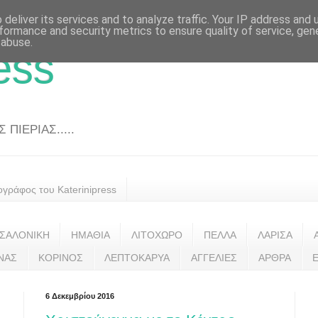
deliver its services and to analyze traffic. Your IP address and
formance and security metrics to ensure quality of service, ge
 abuse.
ess
ΠΙΕΡΙΑΣ.....
ογράφος του Katerinipress
ΣΑΛΟΝΙΚΗ
ΗΜΑΘΙΑ
ΛΙΤΟΧΩΡΟ
ΠΕΛΛΑ
ΛΑΡΙΣΑ
ΝΑΣ
ΚΟΡΙΝΟΣ
ΛΕΠΤΟΚΑΡΥΑ
ΑΓΓΕΛΙΕΣ
ΑΡΘΡΑ
6 Δεκεμβρίου 2016