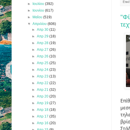
Ετικ
►
Ιουλίου
(392)
►
Ιουνίου
(617)
"Φί
►
Μαΐου
(519)
τεχ
▼
Απριλίου
(606)
►
Απρ 30
(11)
►
Απρ 29
(18)
►
Απρ 28
(19)
►
Απρ 27
(26)
►
Απρ 26
(10)
►
Απρ 25
(25)
►
Απρ 24
(23)
►
Απρ 23
(13)
►
Απρ 22
(22)
►
Απρ 21
(32)
►
Απρ 20
(20)
Επί
►
Απρ 19
(27)
μεση
►
Απρ 18
(18)
τηλ
►
Απρ 17
(35)
βρί
►
Απρ 16
(20)
Στάδ
►
Απρ 15
(9)