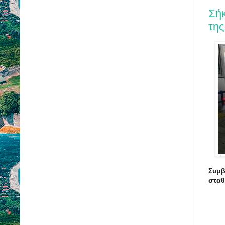
Σήκ
τη
Συμ
στα