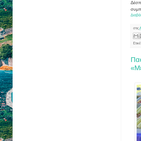
Δέσπ
συμπ
Διαβά
στις
Ετικ
Πα
«Μέ