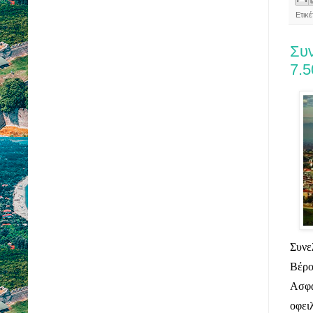
Ετικ
Συ
7.5
Συνε
Βέρο
Ασφά
οφει