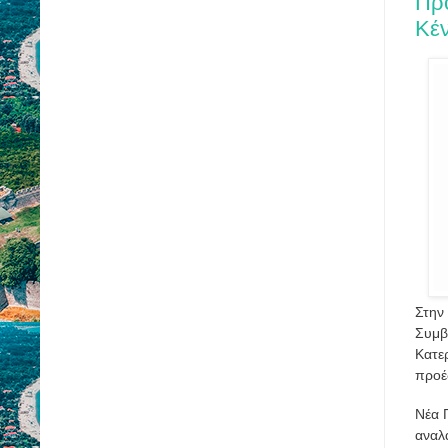
Πρ
Κέν
Στην
Συμβ
Κατε
προέ
Νέα 
αναλ