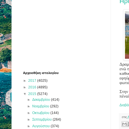
Ηρ
Δραμ
ενώ 
Αρχειοθήκη ιστολογίου
καθυ
εφηύρ
►
2017
(4025)
φωτι
►
2016
(4895)
Στην
▼
2015
(5274)
πέναλ
►
Δεκεμβρίου
(414)
Διαβά
►
Νοεμβρίου
(292)
►
Οκτωβρίου
(144)
στις
►
Σεπτεμβρίου
(264)
►
Αυγούστου
(374)