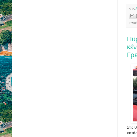
στις
Ετικ
Πυρ
κέν
Γρ
Στις 
κατά