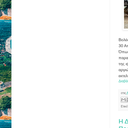
Βολέ
30 Α
Όπως
παρα
της 
αργι
εκτελ
Διαβά
στις
Ετικ
Η Δ