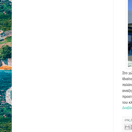
Στο χ
Ιδιαίτ
πελάτε
αναζη
προετ
του κ
Διαβά
στις