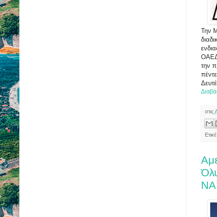
Την Μ
διαδι
ενδια
ΟΑΕΔ 
την π
πέντε
Δευτέ
Διαβά
στις
Ετικέ
Αμε
Όλυ
NA