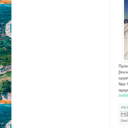
Πρόκ
βουν
οργα
Νέα 
αμερ
Διαβά
στις
Ετικέ