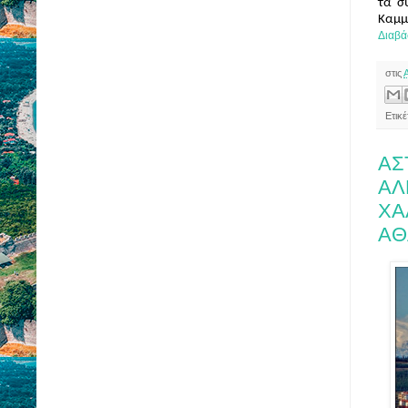
τα σ
Διαβά
στις
Ετικ
ΑΣ
ΑΛ
ΧΑ
ΑΘ