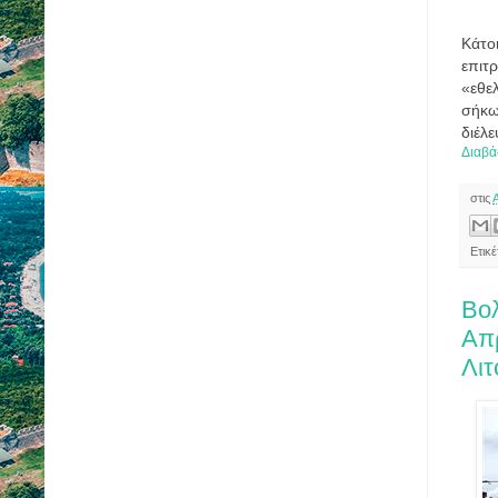
Κάτο
επιτ
«εθε
σήκω
διέλ
Διαβά
στις
Ετικέ
Βο
Απρ
Λι