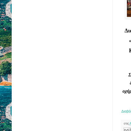
Δι
Σ
οχή
Διαβά
στις