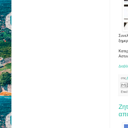
Συνελ
ξημε
Κατερ
Αστυν
Διαβά
στις
Ετικ
Ζητ
από