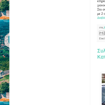
κτηρί
χιονο
Στο σ
με 2 
Διαβά
στις
Ετικ
Συλ
Κατ