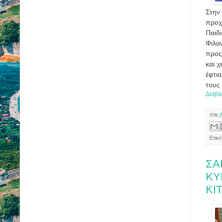
Στην 
προχ
Παιδ
Φιλα
προς
και 
έφτι
τους
Διαβά
στις
Ετικ
ΣΑ
ΚΥ
ΚΙ