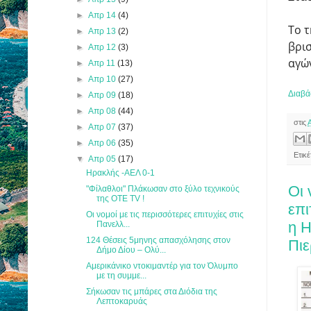
►
Απρ 14
(4)
Το 
►
Απρ 13
(2)
βρισ
►
Απρ 12
(3)
αγώ
►
Απρ 11
(13)
►
Απρ 10
(27)
Διαβά
►
Απρ 09
(18)
►
Απρ 08
(44)
στις
►
Απρ 07
(37)
►
Απρ 06
(35)
Ετικ
▼
Απρ 05
(17)
Ηρακλής -ΑΕΛ 0-1
Οι 
"Φίλαθλοι" Πλάκωσαν στο ξύλο τεχνικούς
της ΟΤΕ TV !
επι
Οι νομοί με τις περισσότερες επιτυχίες στις
η Η
Πανελλ...
124 Θέσεις 5μηνης απασχόλησης στον
Πιε
Δήμο Δίου – Ολύ...
Αμερικάνικο ντοκιμαντέρ για τον Όλυμπο
με τη συμμε...
Σήκωσαν τις μπάρες στα Διόδια της
Λεπτοκαρυάς