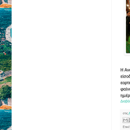
Η Αν
είσο
εορτ
φαίνε
ημέρ
Διαβά
στις
Ετικ