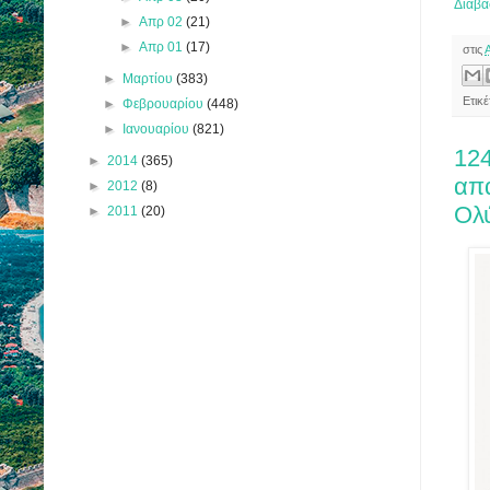
Διαβά
►
Απρ 02
(21)
►
Απρ 01
(17)
στις
►
Μαρτίου
(383)
Ετικ
►
Φεβρουαρίου
(448)
►
Ιανουαρίου
(821)
124
►
2014
(365)
απ
►
2012
(8)
Ολ
►
2011
(20)