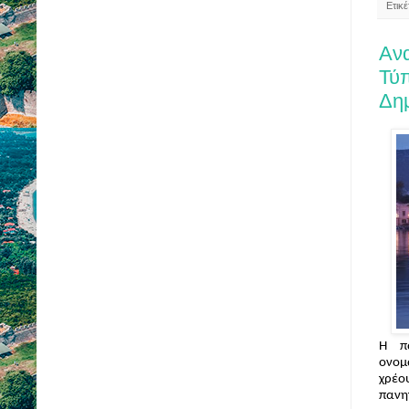
Ετικ
Αν
Τύ
Δη
Η πα
ονομ
χρέο
πανη