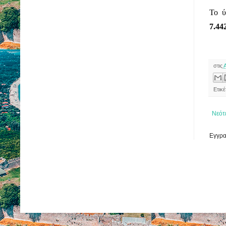
7.44
στις
Ετικ
Νεότ
Εγγρα