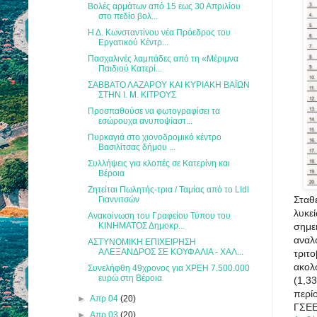
Βολές αρμάτων από 15 εως 30 Απριλίου
στο πεδίο βολ...
Η Δ. Κωνσταντίνου νέα Πρόεδρος του
Εργατικού Κέντρ...
Πασχαλινές λαμπάδες από τη «Μέριμνα
Παιδιού Κατερί...
ΣΑΒΒΑΤΟ ΛΑΖΑΡΟΥ ΚΑΙ ΚΥΡΙΑΚΗ ΒΑΪΩΝ
ΣΤΗΝ Ι. Μ. ΚΙΤΡΟΥΣ
Προσπαθούσε να φωτογραφίσει τα
εσώρουχα ανυποψίαστ...
Πυρκαγιά στο χιονοδρομικό κέντρο
Βασιλίτσας δήμου ...
Συλλήψεις για κλοπές σε Κατερίνη και
Βέροια
Ζητείται Πωλητής-τρια / Ταμίας από το LIdl
Σταθ
Γιαννιτσών
λυκε
Ανακοίνωση του Γραφείου Τύπου του
σημε
ΚΙΝΗΜΑΤΟΣ Δημοκρ...
αναλ
ΑΣΤΥΝΟΜΙΚΗ ΕΠΙΧΕΙΡΗΣΗ
ΑΛΕΞΑΝΔΡΟΣ ΣΕ ΚΟΥΦΑΛΙΑ - ΧΑΛ...
τριτ
ακολ
Συνελήφθη 49χρονος για ΧΡΕΗ 7.500.000
ευρώ στη Βέροια
(1,33
περί
►
Απρ 04
(20)
ΓΣΕΕ
►
Απρ 03
(20)