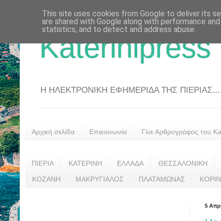
This site uses cookies from Google to deliver its se
are shared with Google along with performance and 
statistics, and to detect and address abuse.
Katerinipress
Η ΗΛΕΚΤΡΟΝΙΚΗ ΕΦΗΜΕΡΙΔΑ ΤΗΣ ΠΙΕΡΙΑΣ....
Αρχική σελίδα
Επικοινωνία
Γίνε Αρθρογράφος του Kat
ΠΙΕΡΙΑ
ΚΑΤΕΡΙΝΗ
ΕΛΛΑΔΑ
ΘΕΣΣΑΛΟΝΙΚΗ
ΚΟΖΑΝΗ
ΜΑΚΡΥΓΙΑΛΟΣ
ΠΛΑΤΑΜΩΝΑΣ
ΚΟΡΙ
5 Απρ