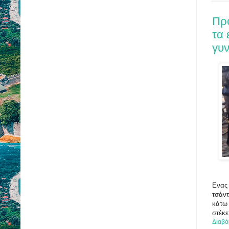
Πρ
τα
γυν
Ενας 
τσάντ
κάτω 
στέκε
Διαβά