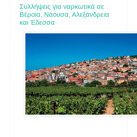
Συλλήψεις για ναρκωτικά σε
Βέροια, Νάουσα, Αλεξάνδρεια
και Έδεσσα