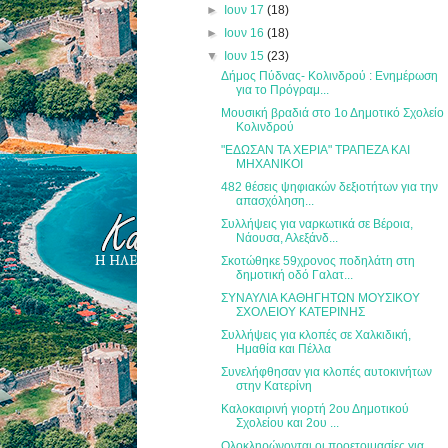
►
Ιουν 17
(18)
►
Ιουν 16
(18)
▼
Ιουν 15
(23)
Δήμος Πύδνας- Κολινδρού : Ενημέρωση
για το Πρόγραμ...
Μουσική βραδιά στο 1ο Δημοτικό Σχολείο
Κολινδρού
"ΕΔΩΣΑΝ ΤΑ ΧΕΡΙΑ" ΤΡΑΠΕΖΑ ΚΑΙ
ΜΗΧΑΝΙΚΟΙ
482 θέσεις ψηφιακών δεξιοτήτων για την
απασχόληση...
Συλλήψεις για ναρκωτικά σε Βέροια,
Νάουσα, Αλεξάνδ...
Σκοτώθηκε 59χρονος ποδηλάτη στη
δημοτική οδό Γαλατ...
ΣΥΝΑΥΛΙΑ ΚΑΘΗΓΗΤΩΝ ΜΟΥΣΙΚΟΥ
ΣΧΟΛΕΙΟΥ ΚΑΤΕΡΙΝΗΣ
Συλλήψεις για κλοπές σε Χαλκιδική,
Ημαθία και Πέλλα
Συνελήφθησαν για κλοπές αυτοκινήτων
στην Κατερίνη
Καλοκαιρινή γιορτή 2ου Δημοτικού
Σχολείου και 2ου ...
Ολοκληρώνονται οι προετοιμασίες για