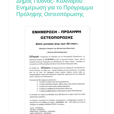
Δήμος Πύδνας- Κολινδρού :
Ενημέρωση για το Πρόγραμμα
Πρόληψης Οστεοπόρωσης