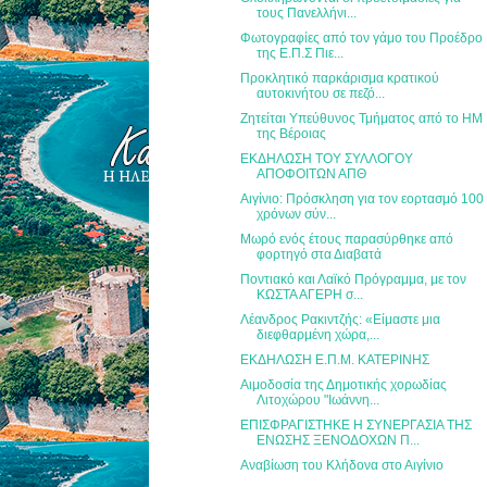
τους Πανελλήνι...
Φωτογραφίες από τον γάμο του Προέδρο
της Ε.Π.Σ Πιε...
Προκλητικό παρκάρισμα κρατικού
αυτοκινήτου σε πεζό...
Ζητείται Υπεύθυνος Τμήματος από το HM
της Βέροιας
ΕΚΔΗΛΩΣΗ ΤΟΥ ΣΥΛΛΟΓΟΥ
ΑΠΟΦΟΙΤΩΝ ΑΠΘ
Αιγίνιο: Πρόσκληση για τον εορτασμό 100
χρόνων σύν...
Μωρό ενός έτους παρασύρθηκε από
φορτηγό στα Διαβατά
Ποντιακό και Λαϊκό Πρόγραμμα, με τον
ΚΩΣΤΑ ΑΓΕΡΗ σ...
Λέανδρος Ρακιντζής: «Είμαστε μια
διεφθαρμένη χώρα,...
ΕΚΔΗΛΩΣΗ Ε.Π.Μ. ΚΑΤΕΡΙΝΗΣ
Αιμοδοσία της Δημοτικής χορωδίας
Λιτοχώρου "Ιωάννη...
ΕΠΙΣΦΡΑΓΙΣΤΗΚΕ Η ΣΥΝΕΡΓΑΣΙΑ ΤΗΣ
ΕΝΩΣΗΣ ΞΕΝΟΔΟΧΩΝ Π...
Αναβίωση του Κλήδονα στο Αιγίνιο