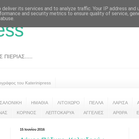
deliver its services and to analyze traffic. Your IP address and
formance and security metrics to ensure quality of service, ge
 abuse.
ess
ΠΙΕΡΙΑΣ.....
ογράφος του Katerinipress
ΣΑΛΟΝΙΚΗ
ΗΜΑΘΙΑ
ΛΙΤΟΧΩΡΟ
ΠΕΛΛΑ
ΛΑΡΙΣΑ
ΝΑΣ
ΚΟΡΙΝΟΣ
ΛΕΠΤΟΚΑΡΥΑ
ΑΓΓΕΛΙΕΣ
ΑΡΘΡΑ
15 Ιουνίου 2016