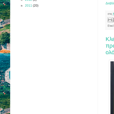
Διαβά
►
2011
(20)
στις
Ετικ
Κλε
πρ
ολ