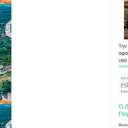
Την
αφα
ναό
Διαβά
στις
Ετικ
Ο 
Παρ
Φώτο