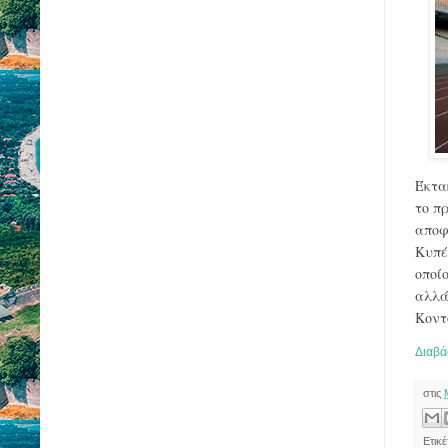
Έκτα
το π
αποφ
Κυπέ
οποί
αλλά
Κοντ
Διαβά
στις
Ετικ