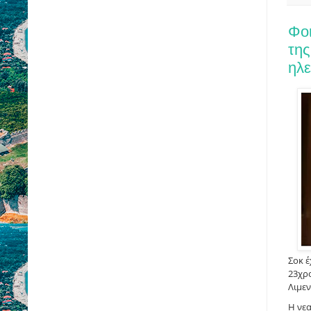
Φοι
της
ηλε
Σοκ έ
23χρο
Λιμε
Η νεα