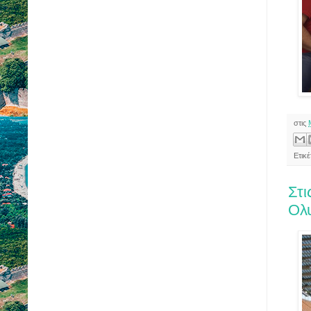
στις
Ετικ
Στι
Ολ