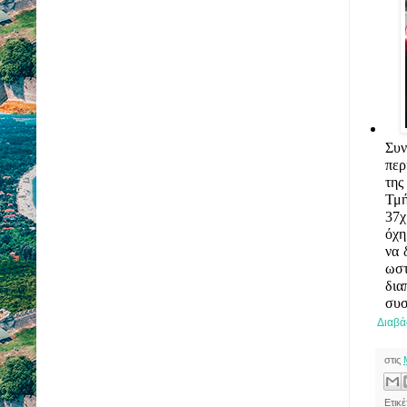
Συν
περ
τη
Τμ
37χ
όχη
να 
ωστ
δια
συσ
Διαβά
στις
Ετικ