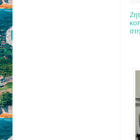
Ζητ
κοπ
στ