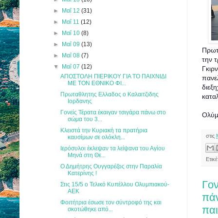
►
Μαΐ 12
(31)
►
Μαΐ 11
(12)
►
Μαΐ 10
(8)
►
Μαΐ 09
(13)
Πρωτ
►
Μαΐ 08
(7)
την τ
▼
Μαΐ 07
(12)
Γκιρ
ΑΠΟΣΤΟΛΗ ΠΙΕΡΙΚΟΥ ΓΙΑ ΤΟ ΠΑΙΧΝΙΔΙ
πανε
ΜΕ ΤΟΝ ΕΘΝΙΚΟ ΦΙ...
διεξ
Πρωταθλητης Ελλαδος ο Καλαιτζιδης
κατα
Ιορδανης
Γονείς Τέρατα έκαιγαν τσιγάρα πάνω στο
Ολύμ
σώμα του 3...
Κλειστά την Κυριακή τα πρατήρια
στις
καυσίμων σε ολόκλη...
Ιερόσυλοι έκλεψαν τα λείψανα του Αγίου
Μηνά στη Θε...
Ετικ
Ο Δημήτρης Ουγγαρέζος στην Παραλία
Κατερίνης !
Γον
Στις 15/5 ο Τελικό Κυπέλλου Ολυμπιακού-
ΑΕΚ
πά
Φοιτήτρια έσωσε τον σύντροφό της και
παι
σκοτώθηκε από...