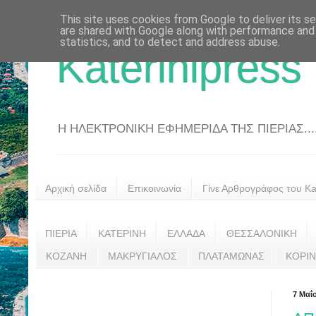
This site uses cookies from Google to deliver its se
are shared with Google along with performance and 
statistics, and to detect and address abuse.
Katerinipress
Η ΗΛΕΚΤΡΟΝΙΚΗ ΕΦΗΜΕΡΙΔΑ ΤΗΣ ΠΙΕΡΙΑΣ....
Αρχική σελίδα
Επικοινωνία
Γίνε Αρθρογράφος του Kat
ΠΙΕΡΙΑ
ΚΑΤΕΡΙΝΗ
ΕΛΛΑΔΑ
ΘΕΣΣΑΛΟΝΙΚΗ
ΚΟΖΑΝΗ
ΜΑΚΡΥΓΙΑΛΟΣ
ΠΛΑΤΑΜΩΝΑΣ
ΚΟΡΙ
7 Μαΐ