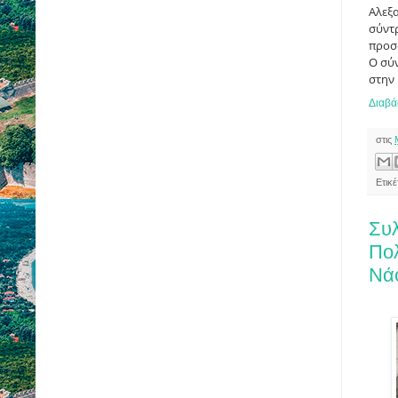
Αλεξ
σύντρ
προσω
Ο σύ
στην
Διαβά
στις
Ετικ
Συλ
Πολ
Νά