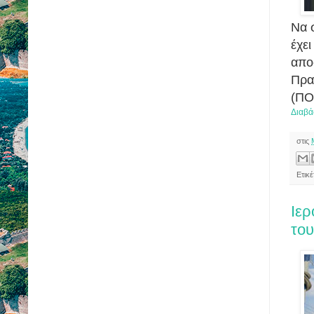
Να 
έχε
απο
Πρα
(ΠΟ
Διαβά
στις
Ετικ
Ιερ
το