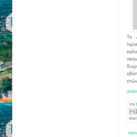
Το 
προ
καλο
σκη
διο
ηθοπ
ετών
Διαβά
στις
Ετικ
Νεότ