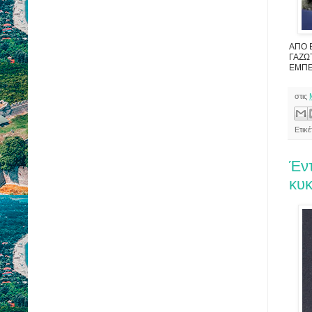
ΑΠΟ 
ΓΑΖΩ
ΕΜΠΕΙ
στις
Ετικ
Έντ
κυκ