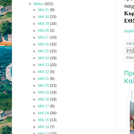
▼
Μαΐου
(421)
►
Μαΐ 31
(9)
Κυρ
►
Μαΐ 30
(15)
ΕΘ
►
Μαΐ 29
(16)
►
Μαΐ 28
(2)
Διαβά
►
Μαΐ 27
(10)
στις
►
Μαΐ 26
(10)
►
Μαΐ 25
(15)
Ετικ
►
Μαΐ 24
(19)
►
Μαΐ 23
(20)
Πρ
►
Μαΐ 22
(5)
►
Μαΐ 21
(8)
Καλ
►
Μαΐ 20
(23)
►
Μαΐ 19
(19)
►
Μαΐ 18
(18)
►
Μαΐ 17
(9)
►
Μαΐ 16
(36)
►
Μαΐ 15
(13)
►
Μαΐ 14
(7)
►
Μαΐ 13
(10)