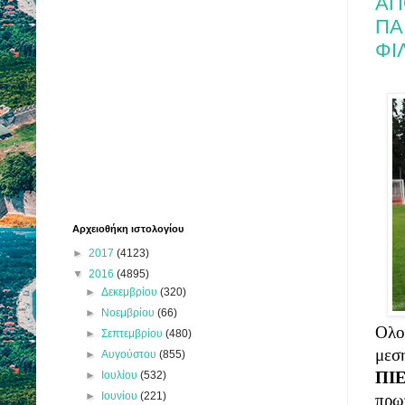
ΑΠ
ΠΑ
ΦΙ
Αρχειοθήκη ιστολογίου
►
2017
(4123)
▼
2016
(4895)
►
Δεκεμβρίου
(320)
►
Νοεμβρίου
(66)
Ολο
►
Σεπτεμβρίου
(480)
►
Αυγούστου
(855)
ΠΙ
►
Ιουλίου
(532)
►
Ιουνίου
(221)
πρω