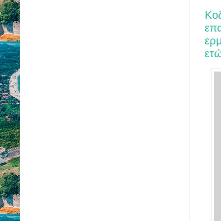
Κοζ
επα
ερμ
ετ