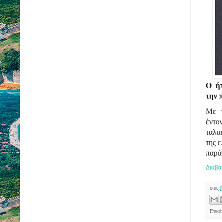
Ο ήπ
την 
Με τ
έντ
ταλα
της ε
παρά
Διαβά
στις
Ετικ