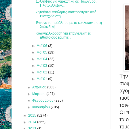
Συλλήψεις για ναρκωτικά σε Πολύγυρο,
Πλατύ, Αλεξάν...
Ζητούνται γαζώτριες-κοπτοράτριες από
Βιοτεχνία στη...
Έντονο το πρόβλημα με το κυκλοκόνιο στη
Χαλκιδική
Κοζάνη: Ακρόαση για επαγγελματίες
ηθοποιούς ερμηνε...
►
Μαΐ 06
(3)
►
Μαΐ 05
(19)
►
Μαΐ 04
(22)
►
Μαΐ 03
(10)
►
Μαΐ 02
(11)
Την
►
Μαΐ 01
(9)
σωφ
►
Απριλίου
(583)
αγο
►
Μαρτίου
(427)
πισθ
►
Φεβρουαρίου
(285)
τσι
►
Ιανουαρίου
(705)
Οι 
►
2015
(5274)
τα 
►
2014
(365)
του
►
2012
(8)