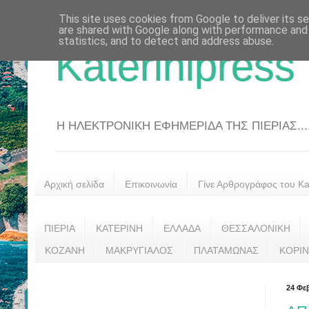
This site uses cookies from Google to deliver its se
are shared with Google along with performance and 
statistics, and to detect and address abuse.
Katerinipress
Η ΗΛΕΚΤΡΟΝΙΚΗ ΕΦΗΜΕΡΙΔΑ ΤΗΣ ΠΙΕΡΙΑΣ....
Αρχική σελίδα
Επικοινωνία
Γίνε Αρθρογράφος του Kat
ΠΙΕΡΙΑ
ΚΑΤΕΡΙΝΗ
ΕΛΛΑΔΑ
ΘΕΣΣΑΛΟΝΙΚΗ
ΚΟΖΑΝΗ
ΜΑΚΡΥΓΙΑΛΟΣ
ΠΛΑΤΑΜΩΝΑΣ
ΚΟΡΙ
24 Φε