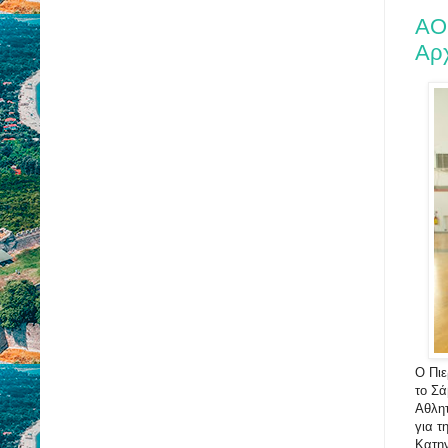
ΑΟ 
Αρ
Ο Πιε
το Σά
Αθλητ
για τ
Κατηγ