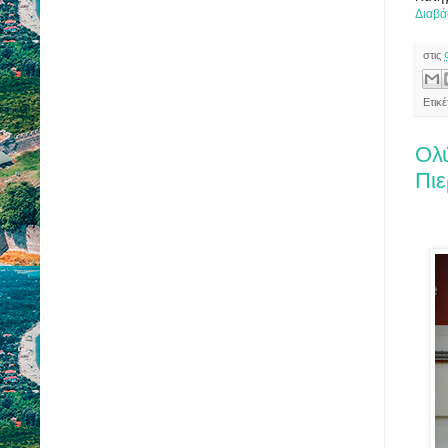
Διαβά
στις
Ετικ
Ολ
Πιε