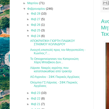
►
Μαρτίου
(71)
▼
Φεβρουαρίου
(246)
Ετικ
►
Φεβ 28
(10)
►
Φεβ 27
(5)
Ανο
►
Φεβ 26
(1)
Μητ
►
Φεβ 25
(3)
Τε
▼
Φεβ 24
(6)
ΑΠΟΚΡΙΑΤΙΚΗ ΓΙΟΡΤΗ ΠΑΙΔΙΚΟΥ
ΣΤΑΘΜΟΥ ΚΟΛΙΝΔΡΟΥ
Ανοιχτή επιστολή προς τον Μητροπολίτη -
Κων/νος Γ....
Το Omogeneianews του Κατερινιώτη
Χάρη Μπαζάκου Δυν...
Λάρισα: Νεκρός αγρότης που
καταπλακώθηκε από τρακτέρ
ΑΟ Αγρινίου - ΣΦΚ Πιερικός Αρχέλαος
Ολύμπια ΓΣ Λάρισας - ΣΦΚ Πιερικός
Αρχέλαος
►
Φεβ 23
(10)
►
Φεβ 22
(8)
►
Φεβ 21
(7)