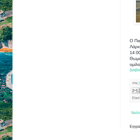
Ο Πιε
Λάρι
14:00
Θωμά
ομίλ
Διαβά
στις
Ετικ
Νεότ
Εγγρα