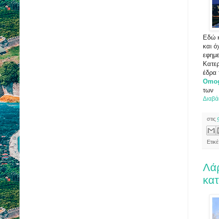
Εδώ κ
και ό
εφημε
Κατε
έδρα 
Omog
των
Διαβά
στις
Ετικέ
Λά
κα