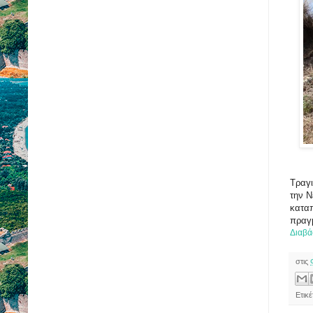
Τραγι
την Ν
κατα
πραγμ
Διαβά
στις
Ετικέ