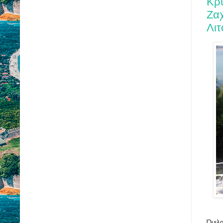
Κρ
Ζα
Λι
Όμιλο