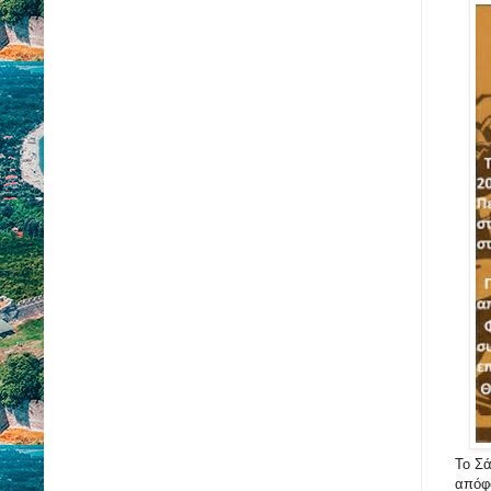
Το Σά
απόφο