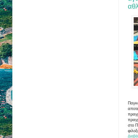
αθ
Παγκό
αποτε
πραγμ
πραγμ
στο 
φιλοξ
Διαβά