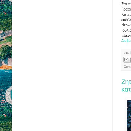
Στο π
Γραφε
Κατε
εκδήλ
Νέων
Ιουλί
Ελέν
Διαβά
στις
Ετικ
Ζητ
κα