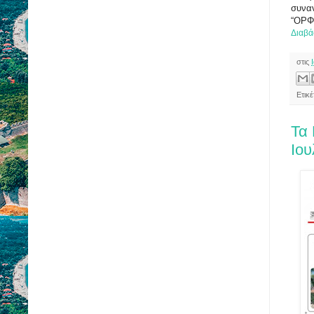
συναν
“ΟΡΦ
Διαβά
στις
Ετικ
Τα 
Ιου