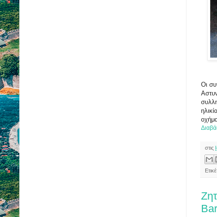
Οι συ
Αστυν
συλλη
ηλικί
οχήμα
Διαβά
στις
Ετικ
Ζητ
Ba