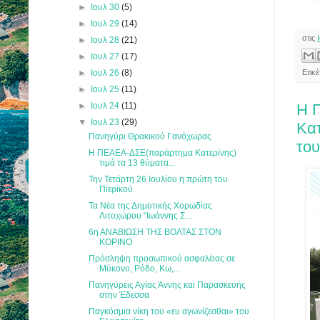
►
Ιουλ 30
(5)
►
Ιουλ 29
(14)
στις
►
Ιουλ 28
(21)
►
Ιουλ 27
(17)
►
Ιουλ 26
(8)
Ετικ
►
Ιουλ 25
(11)
►
Ιουλ 24
(11)
Η 
▼
Ιουλ 23
(29)
Κατ
Πανηγύρι Θρακικού Γανόχωρας
του
Η ΠΕΑΕΑ-ΔΣΕ(παράρτημα Κατερίνης)
τιμά τα 13 θύματα...
Την Τετάρτη 26 Ιουλίου η πρώτη του
Πιερικού
Τα Νέα της Δημοτικής Χορωδίας
Λιτοχώρου “Ιωάννης Σ...
6η ΑΝΑΒΙΩΣΗ ΤΗΣ ΒΟΛΤΑΣ ΣΤΟΝ
ΚΟΡΙΝΟ
Πρόσληψη προσωπικού ασφαλέιας σε
Μύκονο, Ρόδο, Κω,...
Πανηγύρεις Αγίας Άννης και Παρασκευής
στην Έδεσσα
Παγκόσμια νίκη του «ευ αγωνίζεσθαι» του