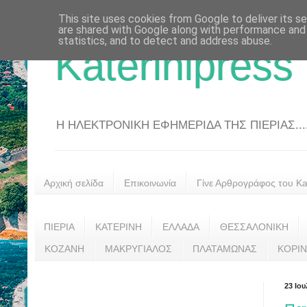
This site uses cookies from Google to deliver its se
are shared with Google along with performance and 
statistics, and to detect and address abuse.
Katerinipress
Η ΗΛΕΚΤΡΟΝΙΚΗ ΕΦΗΜΕΡΙΔΑ ΤΗΣ ΠΙΕΡΙΑΣ....
Αρχική σελίδα
Επικοινωνία
Γίνε Αρθρογράφος του Kat
ΠΙΕΡΙΑ
ΚΑΤΕΡΙΝΗ
ΕΛΛΑΔΑ
ΘΕΣΣΑΛΟΝΙΚΗ
ΚΟΖΑΝΗ
ΜΑΚΡΥΓΙΑΛΟΣ
ΠΛΑΤΑΜΩΝΑΣ
ΚΟΡΙ
23 Ιου