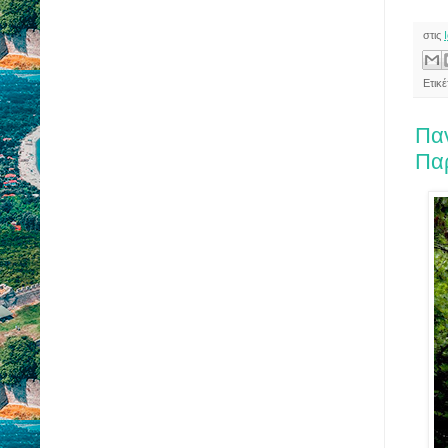
στις
Ετικέ
Παν
Πα