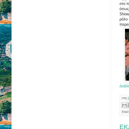
στο 
όπως 
Show,
ρόλο 
παρα
Διαβά
στις
Ετικ
ΕΚ