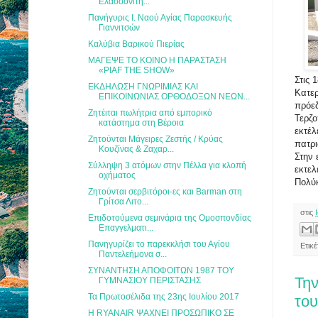
Ελασσονίτη...
Πανήγυρις Ι. Ναού Αγίας Παρασκευής
Γιαννιτσών
Καλύβια Βαρικού Πιερίας
ΜΑΓΕΨΕ ΤΟ ΚΟΙΝΟ Η ΠΑΡΑΣΤΑΣΗ
«PIAF THE SHOW»
Στις 
ΕΚΔΗΛΩΣΗ ΓΝΩΡΙΜΙΑΣ ΚΑΙ
Κατερ
ΕΠΙΚΟΙΝΩΝΙΑΣ ΟΡΘΟΔΟΞΩΝ ΝΕΩΝ...
πρόεδ
Ζητέιται πωλήτρια από εμπορικό
Τερζο
κατάστημα στη Βέροια
εκτέλ
Ζητούνται Μάγειρες Ζεστής / Κρύας
πατρ
Κουζίνας & Ζαχαρ...
Στην 
Σύλληψη 3 ατόμων στην Πέλλα για κλοπή
εκτελ
οχήματος
Πολύ
Ζητούνται σερβιτόροι-ες και Barman στη
Γρίτσα Λιτο...
στις
Επιδοτούμενα σεμινάρια της Ομοσπονδίας
Επαγγελματι...
Πανηγυρίζει το παρεκκλήσι του Αγίου
Ετικ
Παντελεήμονα σ...
ΣΥΝΑΝΤΗΣΗ ΑΠΟΦΟΙΤΩΝ 1987 ΤΟΥ
Την
ΓΥΜΝΑΣΙΟΥ ΠΕΡΙΣΤΑΣΗΣ
Τα Πρωτοσέλιδα της 23ης Ιουλίου 2017
του
Η RYANAIR ΨΑΧΝΕΙ ΠΡΟΣΩΠΙΚΟ ΣΕ