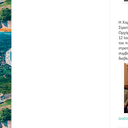
Η Χορ
Στρατ
Ορχήσ
12 Ιο
του 
στρατ
συμβα
διαβί
Διαβά