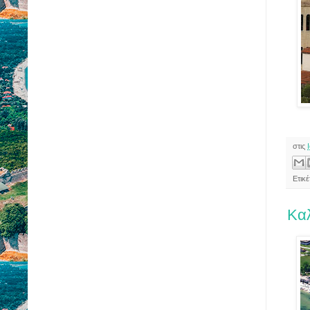
στις
Ετικ
Καλ