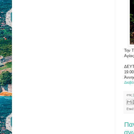
Την Τ
Αγίας
ΔΕΥΤ
19.00
Άννη
Διαβά
στις
Ετικ
Παγ
αγω