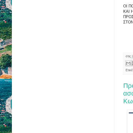
ΟΙ Π
ΚΑΙ 
ΠΡΟΣ
ΣΤΟΝ
στις
Ετικ
Πρ
ασφ
Κω,