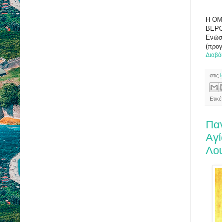
Η ΟΜ
ΒΕΡΟΙ
Ενώσ
(προγ
Διαβά
στις
Ετικ
Παν
Αγί
Λο