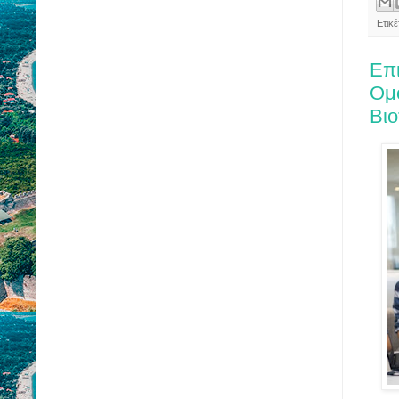
Ετικέ
Επι
Ομ
Βιο