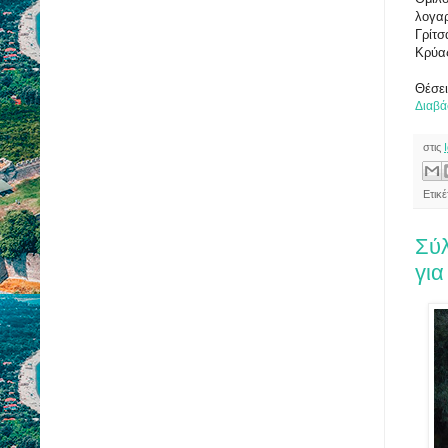
λογαρ
Γρίτσ
Κρύα
Θέσε
Διαβά
στις
Ετικέ
Σύ
για