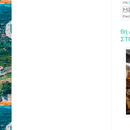
στις
Ετικέ
6η
ΣΤ