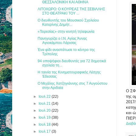
ΘΕΣΣΑΛΟΝΙΚΗ ΚΑΙ ΑΘΗΝΑ
ΛΙΤΟΧΩΡΟ: Ο ΚΟΥΡΕΑΣ ΤΗΣ ΣΕΒΙΛΛΗΣ
ΣΤΟ ΘΕΑΤΡΑΚΙ ΤΟΥ ...
Ο διευθυντής του Μουσικού Σχολείου
Κατερίνης Δημήτ...
«Τειρεσίας» στην κινητή τηλεφωνία
Πανηγυρίζει ο Ι.Ν. Αγίας Άννας
Αγιοκάμπου Λάρισας
Ένα φίδι αναστάτωσε το κέντρο της
Τρίπολης
94 υποψήφιοι διευθυντές για 72 δημοτικά
σχολεία τη...
Η ταινία της Κινηματογραφικής Λέσχης
Έδεσσας
Ο Μιχάλης Χατζηγιάννης στις 7 Αυγούστου
στην Αριδαία
Ο ΣΦ
της ο
►
Ιουλ 22
(22)
2017/
►
Ιουλ 21
(14)
κατηγ
►
Ιουλ 20
(22)
και ώ
►
Ιουλ 19
(38)
ΠΙΕΡ
Διαβά
►
Ιουλ 18
(44)
►
Ιουλ 17
(3)
στις