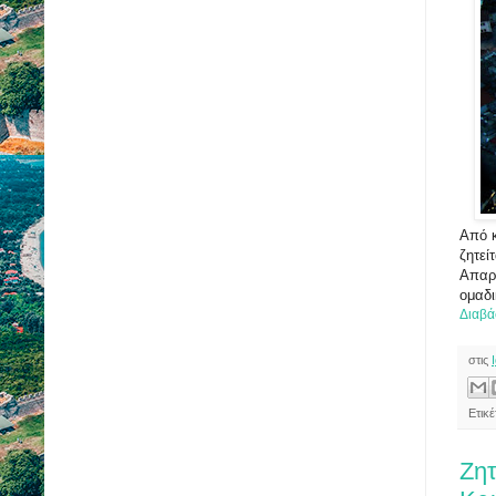
Από κ
ζητεί
Απαρα
ομαδι
Διαβά
στις
Ετικέ
Ζητ