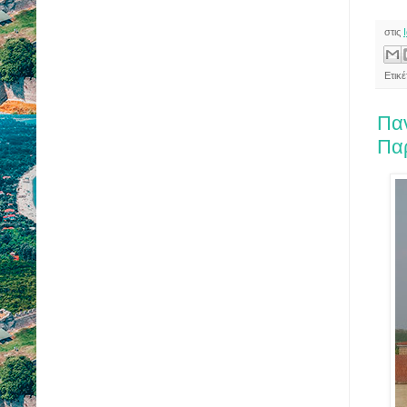
στις
Ετικέ
Παν
Πα