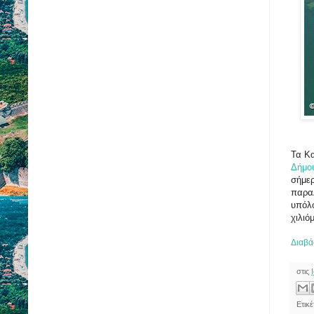
Τα Κα
Δήμο
σήμερ
παραλ
υπόλο
χιλιό
Διαβά
στις
Ετικ