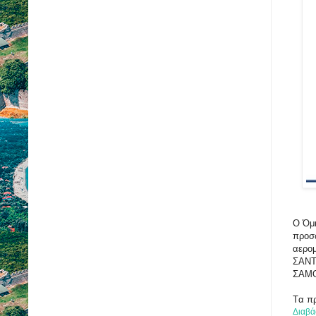
Ο Όμι
προσ
αερο
ΣΑΝΤ
ΣΑΜ
Tα π
Διαβά