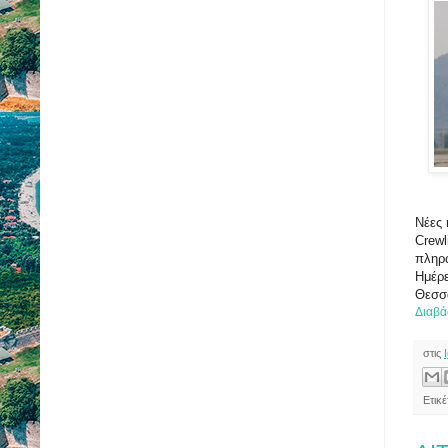
Νέες 
Crewl
πληρω
Ημέρ
Θεσσα
Διαβά
στις
Ετικ