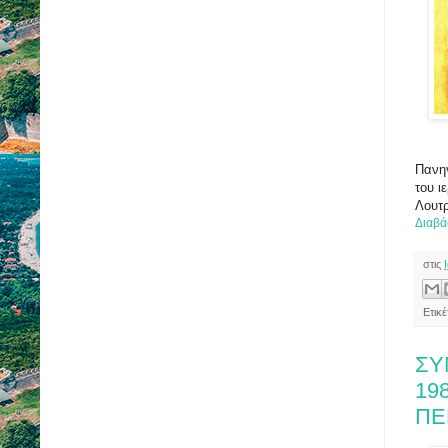
Πανηγ
του ι
Λουτρ
Διαβά
στις
Ετικέ
ΣΥ
19
ΠΕ