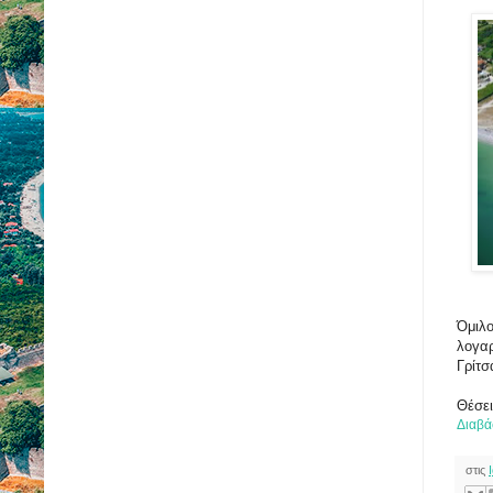
Όμιλο
λογαρ
Γρίτσ
Θέσε
Διαβά
στις