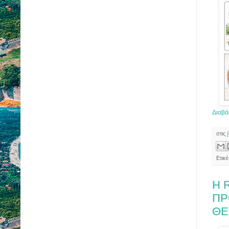
Διαβά
στις
Ετικ
Η 
ΠΡ
ΘΕ