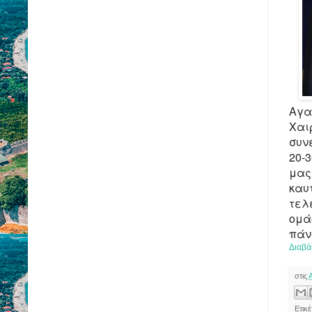
Αγα
Χαι
συν
20-
μας
καυ
τελ
ομά
πάν
Διαβά
στις
Ετικ