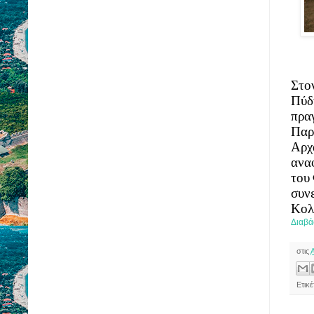
Στον
Πύδν
πρα
Παρ
Αρχα
αναφ
του 
συνε
Κολ
Διαβά
στις
Ετικέ