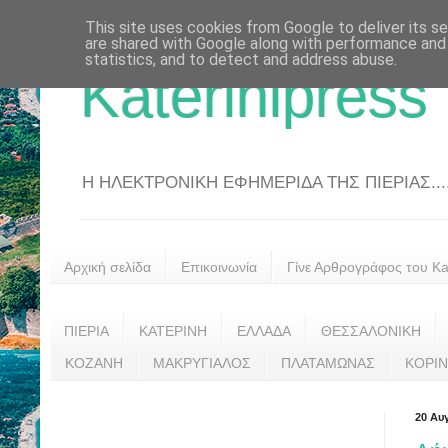
This site uses cookies from Google to deliver its se
are shared with Google along with performance and 
statistics, and to detect and address abuse.
Katerinipress
Η ΗΛΕΚΤΡΟΝΙΚΗ ΕΦΗΜΕΡΙΔΑ ΤΗΣ ΠΙΕΡΙΑΣ....
Αρχική σελίδα
Επικοινωνία
Γίνε Αρθρογράφος του Kat
ΠΙΕΡΙΑ
ΚΑΤΕΡΙΝΗ
ΕΛΛΑΔΑ
ΘΕΣΣΑΛΟΝΙΚΗ
ΚΟΖΑΝΗ
ΜΑΚΡΥΓΙΑΛΟΣ
ΠΛΑΤΑΜΩΝΑΣ
ΚΟΡΙ
20 Αυ