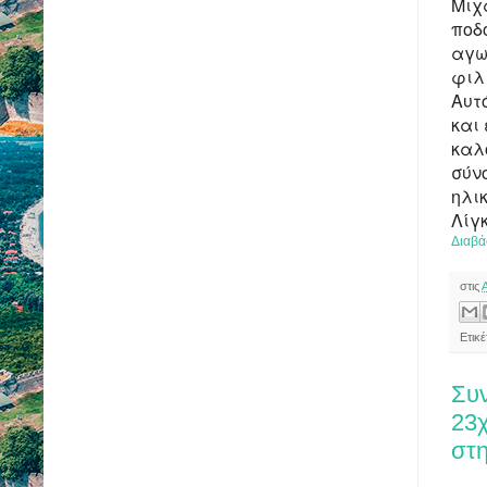
Μιχ
ποδ
αγω
φιλ
Αυτ
και
καλ
σύν
ηλι
Λίγ
Διαβά
στις
Ετικ
Συ
23χ
στη