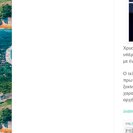
Χρυσ
υπέρ
με έ
Ο τε
πρωτ
ξεκί
χαρα
αρχή
Διαβά
στις