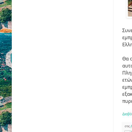
Συν
εμπ
Ελλη
Θα 
αυτ
Πλημ
ετών
εμπ
εξακ
πυρ
Διαβά
στις