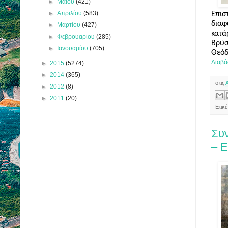
►
Μαΐου
(421)
►
Απριλίου
(583)
Επισ
δια
►
Μαρτίου
(427)
κατά
►
Φεβρουαρίου
(285)
Βρύσ
►
Ιανουαρίου
(705)
Θεόδ
Διαβά
►
2015
(5274)
►
2014
(365)
στις
►
2012
(8)
►
2011
(20)
Ετικ
Συν
– Ε