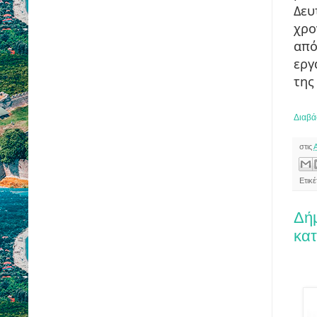
Δευ
χρο
από
εργ
της
Διαβά
στις
Ετικ
Δήμ
κατ