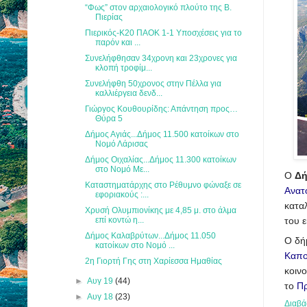
“Φως” στον αρχαιολογικό πλούτο της Β.
Πιερίας
Πιερικός-Κ20 ΠΑΟΚ 1-1 Υποσχέσεις για το
παρόν και ...
Συνελήφθησαν 34χρονη και 23χρονες για
κλοπή τροφίμ...
Συνελήφθη 50χρονος στην Πέλλα για
καλλιέργεια δενδ...
Γιώργος Κουθουρίδης: Απάντηση προς…
Θύρα 5
Δήμος Αγιάς...Δήμος 11.500 κατοίκων στο
Νομό Λάρισας
Δήμος Οιχαλίας...Δήμος 11.300 κατοίκων
στο Νομό Με...
Ο
Δή
Καταστηματάρχης στο Ρέθυμνο φώναξε σε
Ανατ
εφοριακούς :...
κατα
Χρυσή Ολυμπιονίκης με 4,85 μ. στο άλμα
επί κοντώ η...
του ε
Δήμος Καλαβρύτων...Δήμος 11.050
Ο δή
κατοίκων στο Νομό ...
Καπο
2η Γιορτή Γης στη Χαρίεσσα Ημαθίας
κοιν
►
Αυγ 19
(44)
το
Πρ
►
Αυγ 18
(23)
Διαβά