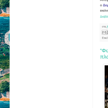
ο
Δο
εκεί
Διαβά
στις
Ετικ
“Φω
πλο