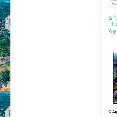
Ετικ
Δή
11.
Αχ
Ο
Δή