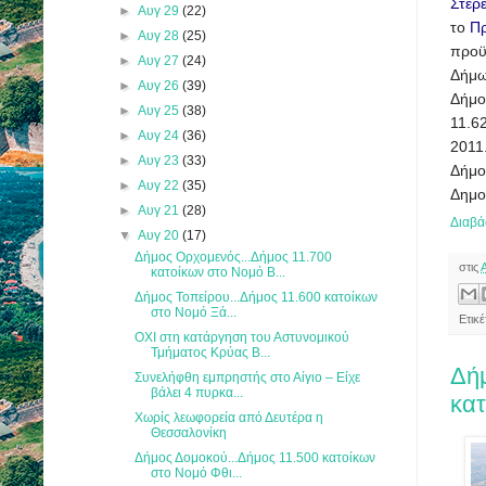
Στερ
►
Αυγ 29
(22)
το
Πρ
►
Αυγ 28
(25)
προϋ
►
Αυγ 27
(24)
Δήμ
►
Αυγ 26
(39)
Δήμο
►
Αυγ 25
(38)
11.6
►
Αυγ 24
(36)
2011
►
Αυγ 23
(33)
Δήμο
►
Αυγ 22
(35)
Δημοτ
►
Αυγ 21
(28)
Διαβά
▼
Αυγ 20
(17)
Δήμος Ορχομενός...Δήμος 11.700
στις
κατοίκων στο Νομό Β...
Δήμος Τοπείρου...Δήμος 11.600 κατοίκων
στο Νομό Ξά...
Ετικ
ΟΧΙ στη κατάργηση του Αστυνομικού
Τμήματος Κρύας Β...
Δήμ
Συνελήφθη εμπρηστής στο Αίγιο – Είχε
βάλει 4 πυρκα...
κα
Χωρίς λεωφορεία από Δευτέρα η
Θεσσαλονίκη
Δήμος Δομοκού...Δήμος 11.500 κατοίκων
στο Νομό Φθι...