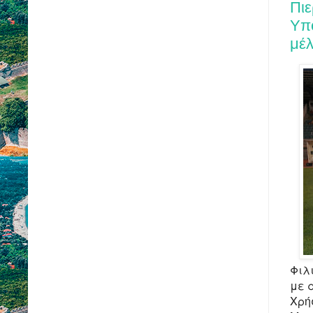
Πι
Υπο
μέ
Φιλ
με 
Χρή