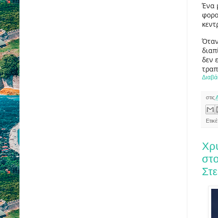
Ένα 
φορο
κεντ
Όταν
διαπ
δεν 
τραπ
Διαβά
στις
Ετικ
Χρυ
στο
Στε