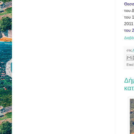
Θεσσ
του Δ
του 
2011
του 
Διαβά
στις
Ετικ
Δήμ
κα