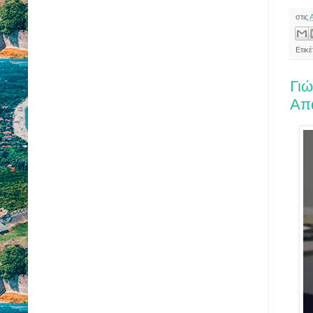
στις
Ετικ
Γιώ
Απ