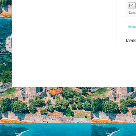
Ετικ
Νεότ
Εγγρα