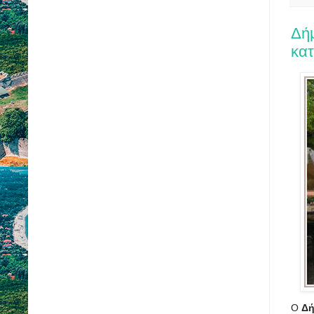
Δήμ
κα
Ο
Δή