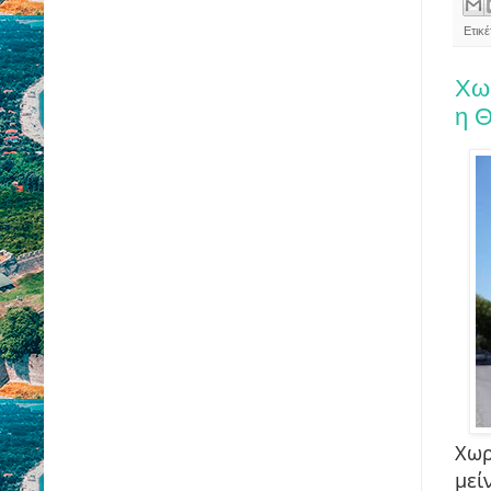
Ετικ
Χω
η 
Χωρ
μεί