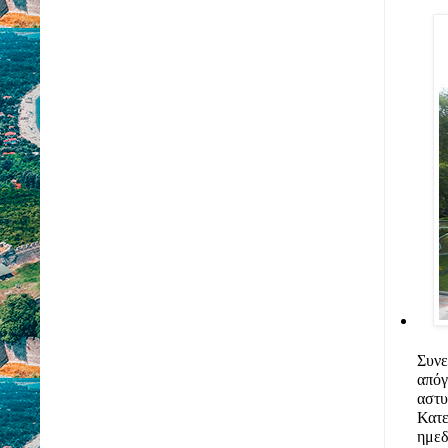
Συν
από
αστυ
Κατε
ημεδ