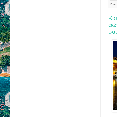
Ετικ
Κα
φών
σα