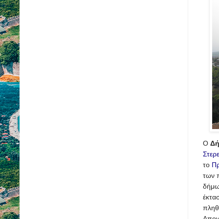
Ο
Δή
Στερ
το
Πρ
των 
δήμ
έκτασ
πληθ
Απογ