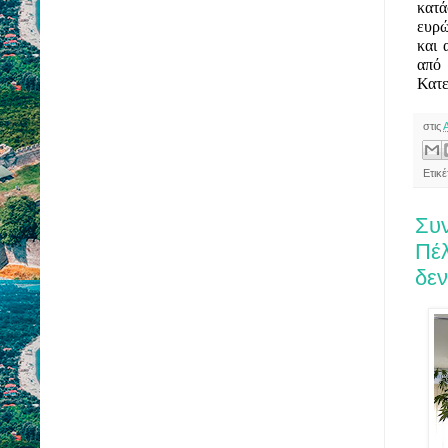
κατά
ευρώ
και 
από
Κατε
στις
Ετικ
Συ
Πέλ
δε