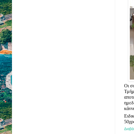
Οι σ
Τμή
απο
ημε
κάνν
Ειδι
50χρ
Διαβά