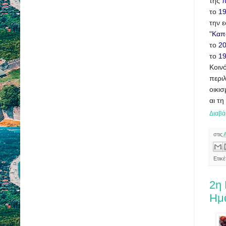
της
π
το
1
την 
"
Καπ
το
2
το
1
Κοιν
περι
οικι
αι τη
Διαβά
στις
Ετικ
2η 
Ημ