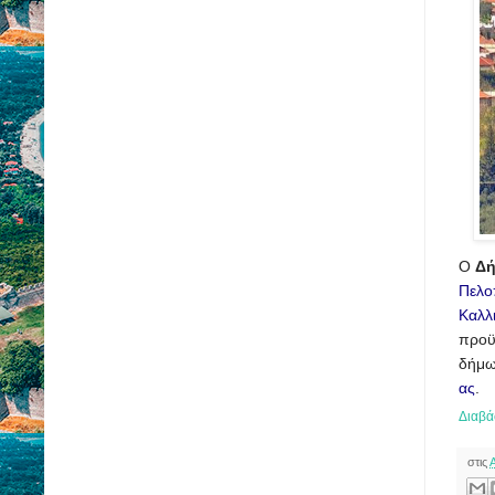
Ο
Δή
Πελο
Καλλ
προϋ
δήμ
ας
.
Διαβά
στις