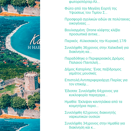
φωτορεπόρτερ Αλ...
Φώτο από την Μεγάλη Εορτή της
Υψώσεως του Τιμίου Σ...
Προσφορά σχολικών ειδών σε πολύτεκνες
οικογένειες ...
Βουλιαγμένη: Drone κλέφτης κλέβει
προσωπικά αντικε...
Πιερικός -Κιλκισιακός την Κυριακή 17/9
Συνελήφθη 36χρονος στην Χαλκιδική για
διακίνηση κα...
Παραδόθηκε ο Περιφερειακός Δρόμος
Παλαιού Παντελεή...
Δήμος Κατερίνης: Ένας πεζόδρομος
γεμάτος μουσικές
Επιστολή Αντιπεριφερειάρχη Πιερίας για
τον επικείμ...
Έδεσσα: Συνελήφθη 64χρονος για
κυκλοφορία παραχαρα...
Ημαθία: Έκλεψαν καντηλάκια από τα
κοιμητήρια περιο...
Συνελήφθη 62χρονος διακινητής
ναρκωτικών ουσιών
Συνελήφθη 34χρονος στην Ημαθία για
διακίνηση και κ...