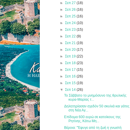
►
Σεπ 27
(18)
►
Σεπ 26
(16)
►
Σεπ 25
(16)
►
Σεπ 24
(10)
►
Σεπ 23
(15)
►
Σεπ 22
(9)
►
Σεπ 21
(19)
►
Σεπ 20
(17)
►
Σεπ 19
(22)
►
Σεπ 18
(23)
►
Σεπ 17
(15)
►
Σεπ 16
(26)
►
Σεπ 15
(19)
▼
Σεπ 14
(26)
Το Σάββατο το μνημόσυνο της θρυλικής
κυρα-Μαρίας τ...
Δηλητηρίασαν σχεδόν 50 σκυλιά και γάτες
στη Νέα Αγ...
Επίδομα 600 ευρώ σε κατοίκους της
Ρητίνης, Κάτω Μη...
Βέροια: "Έφυγε από τη ζωή η γνωστή