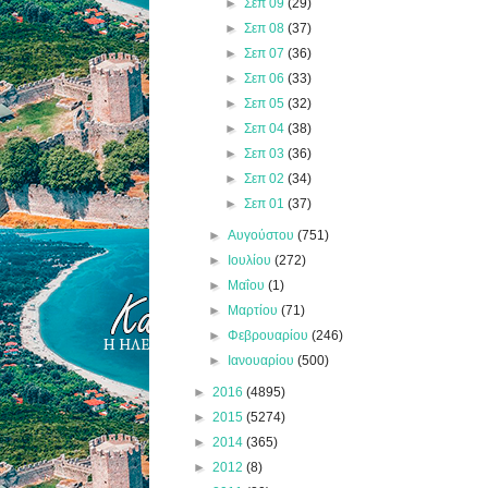
►
Σεπ 09
(29)
►
Σεπ 08
(37)
►
Σεπ 07
(36)
►
Σεπ 06
(33)
►
Σεπ 05
(32)
►
Σεπ 04
(38)
►
Σεπ 03
(36)
►
Σεπ 02
(34)
►
Σεπ 01
(37)
►
Αυγούστου
(751)
►
Ιουλίου
(272)
►
Μαΐου
(1)
►
Μαρτίου
(71)
►
Φεβρουαρίου
(246)
►
Ιανουαρίου
(500)
►
2016
(4895)
►
2015
(5274)
►
2014
(365)
►
2012
(8)