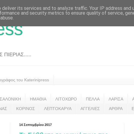
deliver its services and to analyze traffic. Your IP address and
formance and security metrics to ensure quality of service, ge
 abuse.
ess
ΠΙΕΡΙΑΣ.....
ογράφος του Katerinipress
ΣΑΛΟΝΙΚΗ
ΗΜΑΘΙΑ
ΛΙΤΟΧΩΡΟ
ΠΕΛΛΑ
ΛΑΡΙΣΑ
ΝΑΣ
ΚΟΡΙΝΟΣ
ΛΕΠΤΟΚΑΡΥΑ
ΑΓΓΕΛΙΕΣ
ΑΡΘΡΑ
14 Σεπτεμβρίου 2017