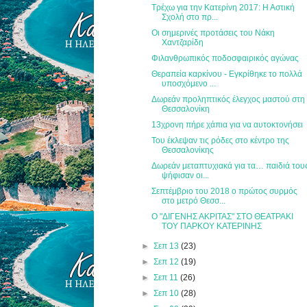
Τρέχω για την Κατερίνη 2017: Η Αστική
Σχολή στο πρ...
Οι σημερινές προτάσεις του Νάκη
Χαντζαρίδη
Φιλανθρωπικός ποδοσφαιρικός αγώνας
Θεραπεία καρκίνου - Εγκρίθηκε το πολλά
υποσχόμενο ...
Δωρεάν προληπτικός έλεγχος μαστού στη
Θεσσαλονίκη
13χρονη πήρε χάπια για να αυτοκτονήσει
Του έκλεψαν τις ρόδες στο κέντρο της
Θεσσαλονίκης
Δωρεάν μεταπτυχιακά για τα… παιδιά του
ψήφισαν οι...
Σεπτέμβριο του 2018 ο πρώτος συρμός
στο μετρό Θεσσ...
Ο "ΔΙΓΕΝΗΣ ΑΚΡΙΤΑΣ" ΣΤΟ ΘΕΑΤΡΑΚΙ
ΤΟΥ ΠΑΡΚΟΥ ΚΑΤΕΡΙΝΗΣ
►
Σεπ 13
(23)
►
Σεπ 12
(19)
►
Σεπ 11
(26)
►
Σεπ 10
(28)