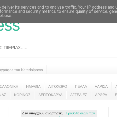
deliver its services and to analyze traffic. Your IP address and
formance and security metrics to ensure quality of service, ge
 abuse.
ess
ΠΙΕΡΙΑΣ.....
ογράφος του Katerinipress
ΣΑΛΟΝΙΚΗ
ΗΜΑΘΙΑ
ΛΙΤΟΧΩΡΟ
ΠΕΛΛΑ
ΛΑΡΙΣΑ
ΝΑΣ
ΚΟΡΙΝΟΣ
ΛΕΠΤΟΚΑΡΥΑ
ΑΓΓΕΛΙΕΣ
ΑΡΘΡΑ
Δεν υπάρχουν αναρτήσεις.
Προβολή όλων των