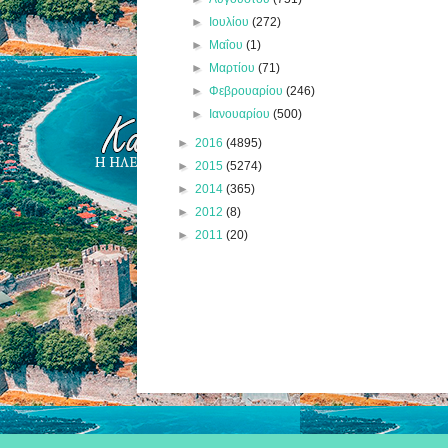
►
Ιουλίου
(272)
►
Μαΐου
(1)
►
Μαρτίου
(71)
►
Φεβρουαρίου
(246)
►
Ιανουαρίου
(500)
►
2016
(4895)
►
2015
(5274)
►
2014
(365)
►
2012
(8)
►
2011
(20)