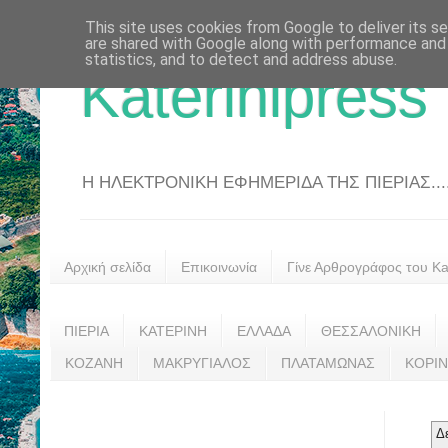
This site uses cookies from Google to deliver its se
are shared with Google along with performance and 
statistics, and to detect and address abuse.
Katerinipress
Η ΗΛΕΚΤΡΟΝΙΚΗ ΕΦΗΜΕΡΙΔΑ ΤΗΣ ΠΙΕΡΙΑΣ....
Αρχική σελίδα
Επικοινωνία
Γίνε Αρθρογράφος του Kat
ΠΙΕΡΙΑ
ΚΑΤΕΡΙΝΗ
ΕΛΛΑΔΑ
ΘΕΣΣΑΛΟΝΙΚΗ
ΚΟΖΑΝΗ
ΜΑΚΡΥΓΙΑΛΟΣ
ΠΛΑΤΑΜΩΝΑΣ
ΚΟΡΙ
Δ