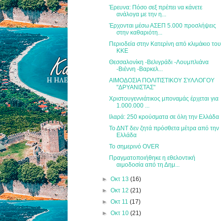
Έρευνα: Πόσο σεξ πρέπει να κάνετε
ανάλογα με την η...
Έρχονται μέσω ΑΣΕΠ 5.000 προσλήψεις
στην καθαριότη...
Περιοδεία στην Κατερίνη από κλιμάκιο το
ΚΚΕ
Θεσσαλονίκη -Βελιγράδι -Λουμπλιάνα
-Βιέννη -Βαρκελ...
ΑΙΜΟΔΟΣΙΑ ΠΟΛΙΤΙΣΤΙΚΟΥ ΣΥΛΛΟΓΟΥ
"ΔΡΥΑΝΙΣΤΑΣ"
Χριστουγεννιάτικος μποναμάς έρχεται για
1.000.000 ...
Ιλαρά: 250 κρούσματα σε όλη την Ελλάδα
Το ΔΝΤ δεν ζητά πρόσθετα μέτρα από την
Ελλάδα
Το σημερινό OVER
Πραγματοποιήθηκε η εθελοντική
αιμοδοσία από τη Δημ...
►
Οκτ 13
(16)
►
Οκτ 12
(21)
►
Οκτ 11
(17)
►
Οκτ 10
(21)