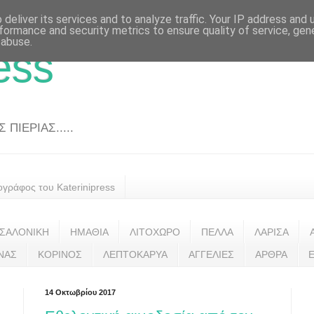
deliver its services and to analyze traffic. Your IP address and
formance and security metrics to ensure quality of service, ge
 abuse.
ess
ΠΙΕΡΙΑΣ.....
ογράφος του Katerinipress
ΣΑΛΟΝΙΚΗ
ΗΜΑΘΙΑ
ΛΙΤΟΧΩΡΟ
ΠΕΛΛΑ
ΛΑΡΙΣΑ
ΝΑΣ
ΚΟΡΙΝΟΣ
ΛΕΠΤΟΚΑΡΥΑ
ΑΓΓΕΛΙΕΣ
ΑΡΘΡΑ
14 Οκτωβρίου 2017