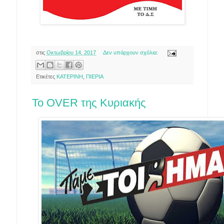
στις
Οκτωβρίου 14, 2017
Δεν υπάρχουν σχόλια:
Ετικέτες
ΚΑΤΕΡΙΝΗ
,
ΠΙΕΡΙΑ
Το OVER της Κυριακής
ό