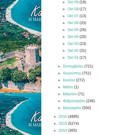
►
Οκτ 09
(18)
►
Οκτ 08
(17)
►
Οκτ 07
(13)
►
Οκτ 06
(33)
►
Οκτ 05
(26)
►
Οκτ 04
(20)
►
Οκτ 03
(23)
►
Οκτ 02
(31)
►
Οκτ 01
(17)
►
Σεπτεμβρίου
(721)
►
Αυγούστου
(751)
►
Ιουλίου
(272)
►
Μαΐου
(1)
►
Μαρτίου
(71)
►
Φεβρουαρίου
(246)
►
Ιανουαρίου
(500)
►
2016
(4895)
►
2015
(5274)
►
2014
(365)