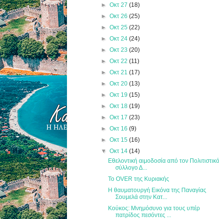
►
Οκτ 27
(18)
►
Οκτ 26
(25)
►
Οκτ 25
(22)
►
Οκτ 24
(24)
►
Οκτ 23
(20)
►
Οκτ 22
(11)
►
Οκτ 21
(17)
►
Οκτ 20
(13)
►
Οκτ 19
(15)
►
Οκτ 18
(19)
►
Οκτ 17
(23)
►
Οκτ 16
(9)
►
Οκτ 15
(16)
▼
Οκτ 14
(14)
Εθελοντική αιμοδοσία από τον Πολιτιστικ
σύλλογο Δ...
Το OVER της Κυριακής
Η θαυματουργή Εικόνα της Παναγίας
Σουμελά στην Κατ...
Κούκος: Μνημόσυνο για τους υπέρ
πατρίδος πεσόντες ...