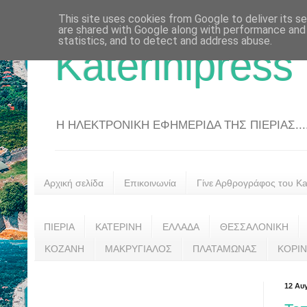
This site uses cookies from Google to deliver its se
are shared with Google along with performance and 
statistics, and to detect and address abuse.
Katerinipress
Η ΗΛΕΚΤΡΟΝΙΚΗ ΕΦΗΜΕΡΙΔΑ ΤΗΣ ΠΙΕΡΙΑΣ....
Αρχική σελίδα
Επικοινωνία
Γίνε Αρθρογράφος του Kat
ΠΙΕΡΙΑ
ΚΑΤΕΡΙΝΗ
ΕΛΛΑΔΑ
ΘΕΣΣΑΛΟΝΙΚΗ
ΚΟΖΑΝΗ
ΜΑΚΡΥΓΙΑΛΟΣ
ΠΛΑΤΑΜΩΝΑΣ
ΚΟΡΙ
12 Αυ