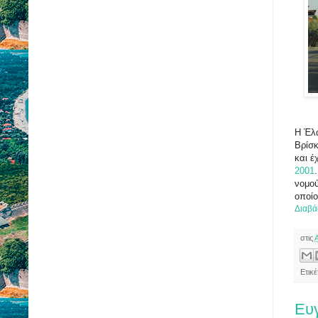
Η Έλα
Βρίσκ
και έ
2001
νομού
οποίο
Διαβά
στις
Ετικ
Ευ