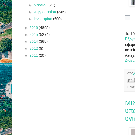
►
Μαρτίου
(71)
►
Φεβρουαρίου
(246)
►
Ιανουαρίου
(500)
►
2016
(4895)
Το Τό
►
2015
(5274)
Εξοχ
►
2014
(365)
υψόμε
►
2012
(8)
κατοί
Απέχ
►
2011
(20)
Διαβά
στις
Ετικ
ΜΙ
υπ
υγι