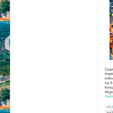
Σχημα
Ασφάλ
καθώς
της 8
Κατερ
44χρ
Διαβά
στις