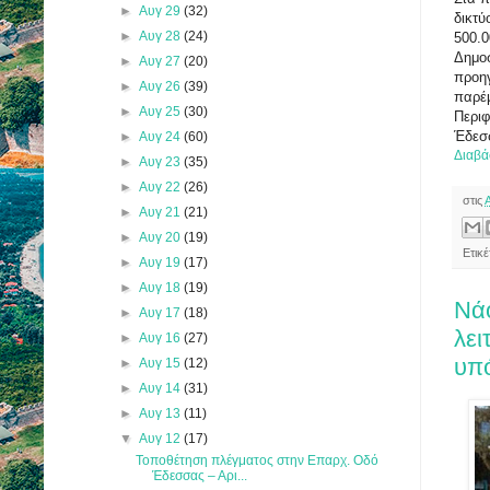
►
Αυγ 29
(32)
δικτύ
►
Αυγ 28
(24)
500.0
Δημο
►
Αυγ 27
(20)
προηγ
►
Αυγ 26
(39)
παρέ
►
Αυγ 25
(30)
Περιφ
Έδεσσ
►
Αυγ 24
(60)
Διαβά
►
Αυγ 23
(35)
►
Αυγ 22
(26)
στις
►
Αυγ 21
(21)
►
Αυγ 20
(19)
Ετικ
►
Αυγ 19
(17)
►
Αυγ 18
(19)
Νά
►
Αυγ 17
(18)
λει
►
Αυγ 16
(27)
υπ
►
Αυγ 15
(12)
►
Αυγ 14
(31)
►
Αυγ 13
(11)
▼
Αυγ 12
(17)
Τοποθέτηση πλέγματος στην Επαρχ. Οδό
Έδεσσας – Αρι...