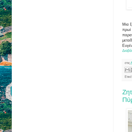
Μια ξ
πρωί 
παραγ
μεταδ
Ευγέν
Διαβά
στις
Ετικ
Ζητ
Πύ