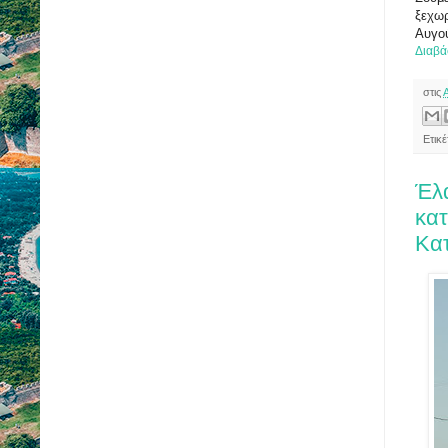
ξεχωρ
Αυγο
Διαβά
στις
Ετικ
Έλα
κατ
Κατ