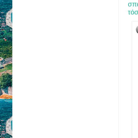
σπά
τόσ