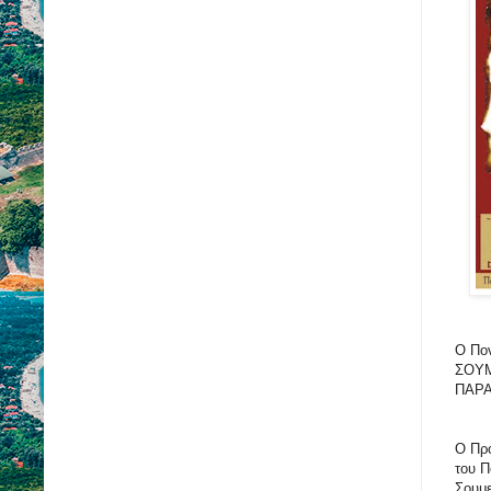
Ο Πο
ΣΟΥΜ
ΠΑΡΑ
Ο Πρό
του Π
Σουμε