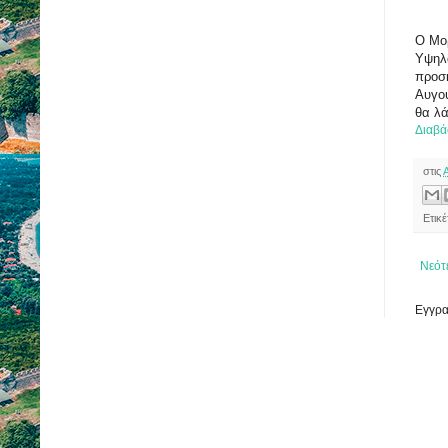
Ο Μο
Υψηλά
προσκ
Αυγο
θα λά
Διαβά
στις
Ετικ
Νεότ
Εγγρα