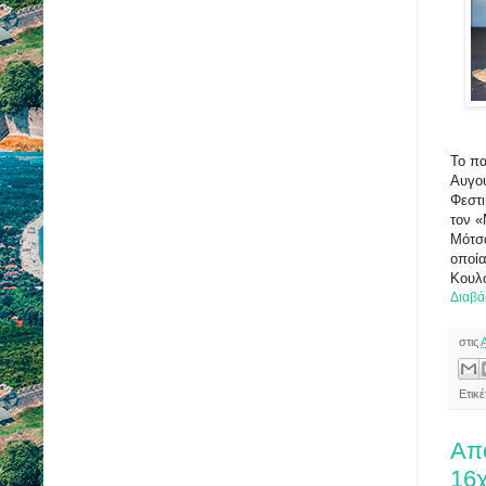
Το πα
Αυγού
Φεστι
τον 
Μότσα
οποία
Κουλ
Διαβά
στις
Ετικ
Απ
16χ