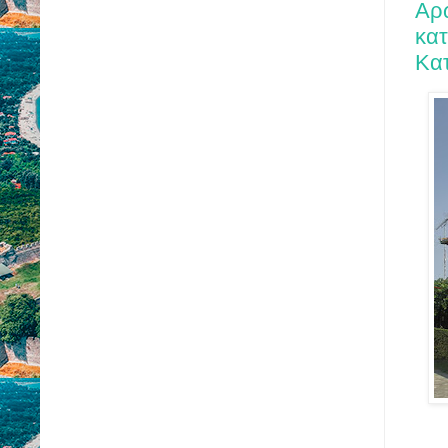
Αρω
κατ
Κατ