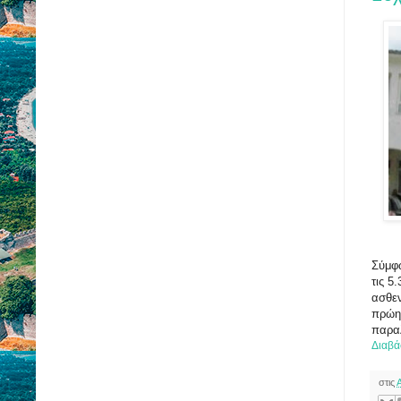
Σύμφω
τις 5
ασθεν
πρώην
παραλ
Διαβά
στις