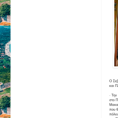
Ο Σεβ
και Π
· Την
στο Π
Μακαρ
που θ
πόλεω