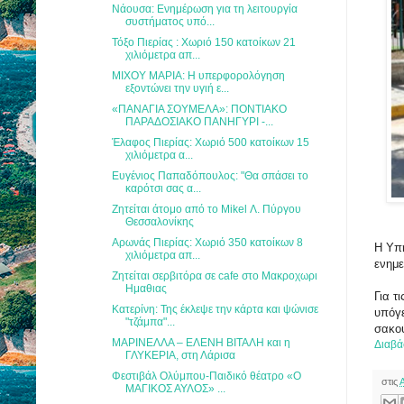
Νάουσα: Ενημέρωση για τη λειτουργία
συστήματος υπό...
Τόξο Πιερίας : Χωριό 150 κατοίκων 21
χιλιόμετρα απ...
ΜΙΧΟΥ ΜΑΡΙΑ: Η υπερφορολόγηση
εξοντώνει την υγιή ε...
«ΠΑΝΑΓΙΑ ΣΟΥΜΕΛΑ»: ΠΟΝΤΙΑΚΟ
ΠΑΡΑΔΟΣΙΑΚΟ ΠΑΝΗΓΥΡΙ -...
Έλαφος Πιερίας: Χωριό 500 κατοίκων 15
χιλιόμετρα α...
Ευγένιος Παπαδόπουλος: "Θα σπάσει το
καρότσι σας α...
Ζητείται άτομο από το Mikel Λ. Πύργου
Θεσσαλονίκης
Αρωνάς Πιερίας: Χωριό 350 κατοίκων 8
Η Υπ
χιλιόμετρα απ...
ενημε
Ζητείται σερβιτόρα σε cafe στο Μακροχωρι
Ημαθιας
Για τ
Κατερίνη: Της έκλεψε την κάρτα και ψώνισε
υπόγε
"τζάμπα"...
σακο
ΜΑΡΙΝΕΛΛΑ – ΕΛΕΝΗ ΒΙΤΑΛΗ και η
Διαβά
ΓΛΥΚΕΡΙΑ, στη Λάρισα
Φεστιβάλ Ολύμπου-Παιδικό θέατρο «Ο
στις
ΜΑΓΙΚΟΣ ΑΥΛΟΣ» ...