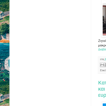
Ζητεί
μακρ
Διαβά
στις
Ετικέ
Κατ
και
ευρ