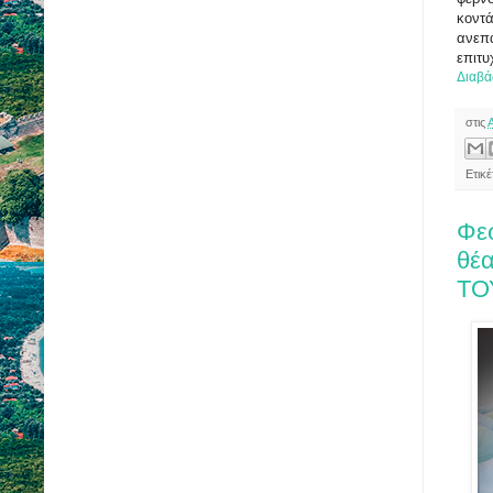
κοντά
ανεπ
επιτυ
Διαβά
στις
Ετικέ
Φε
θέ
ΤΟ