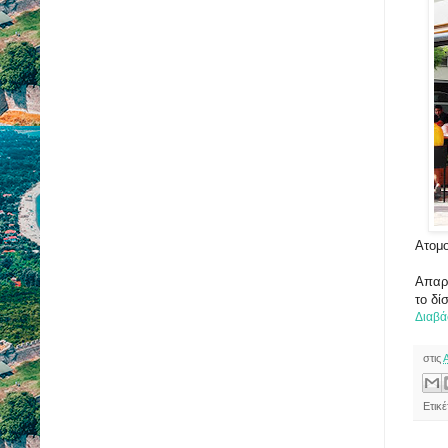
Ατομο
Απαρα
το δί
Διαβά
στις
Ετικέ