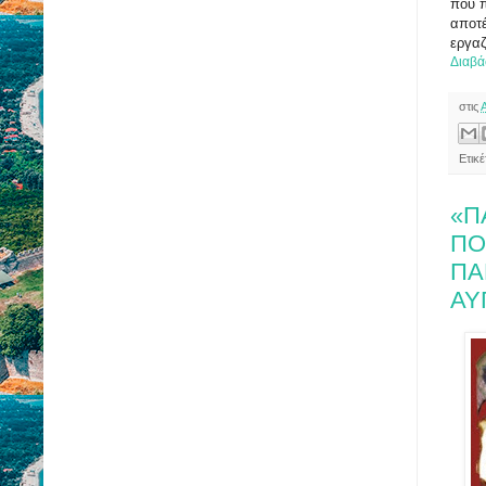
που π
αποτέ
εργα
Διαβά
στις
Ετικέ
«Π
ΠΟ
ΠΑ
ΑΥ