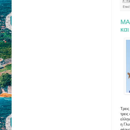
Ετικ
ΜΑ
και
Τρεις
τρεις
ελλην
η Γλυ
φέρνο