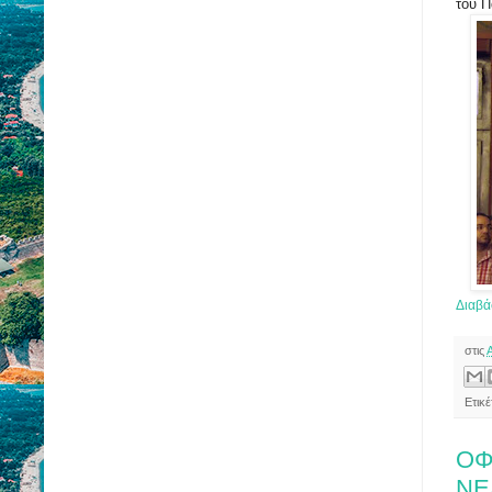
του Π
Διαβά
στις
Ετικέ
ΟΦ
ΝΕ