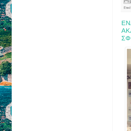
Ετικ
ΕΝ
ΑΚ
ΣΦ