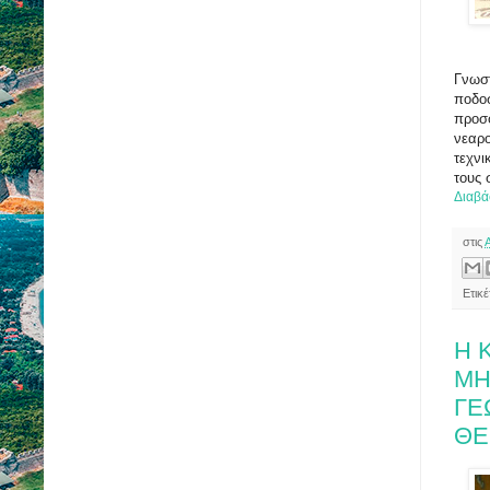
Γνωστ
ποδο
προσφ
νεαρο
τεχνι
τους 
Διαβά
στις
Ετικ
Η 
ΜΗ
ΓΕ
ΘΕ