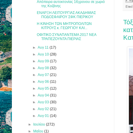
Απόπειρα αυτοκτονίας 16χρονου σε χωριό
της Κοζάνης
Ετικ
ΕΝΑΡΞΗ ΛΕΙΤΟΥΡΓΙΑΣ ΑΚΑΔΗΜΙΑΣ
ΠΟΔΟΣΦΑΙΡΟΥ ΣΦΚ ΠΙΕΡΙΚΟΥ
Τόξ
Η ΚΙΝΗΣΗ ΤΩΝ ΜΗΤΡΟΠΟΛΙΤΩΝ
ΚΙΤΡΟΥΣ κ. ΓΕΩΡΓΙΟΥ ΚΑΙ...
κατ
ΟΦΙΤΙΚΟ ΣΥΝΑΠΑΝΤΕΜΑ 2017 ΝΕΑ
Κατ
ΤΡΑΠΕΖΟΥΝΤΑ ΠΙΕΡΙΑΣ
►
Αυγ 11
(17)
►
Αυγ 10
(28)
►
Αυγ 09
(17)
►
Αυγ 08
(32)
►
Αυγ 07
(21)
►
Αυγ 06
(11)
►
Αυγ 05
(12)
►
Αυγ 04
(31)
►
Αυγ 03
(30)
►
Αυγ 02
(21)
►
Αυγ 01
(14)
►
Ιουλίου
(272)
►
Μαΐου
(1)