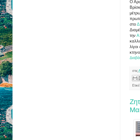
Ο Αρω
Βρίσκ
μέτρω
πρωτε
στο
Δ
Διαμέ
την
Α
καλλι
λίγοι
κτηνο
Διαβά
στις
Ετικ
Ζητ
Μα