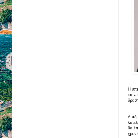
Η υπε
επιχε
δραστ
Αυτό 
λαμβά
θα έπ
χρόνι