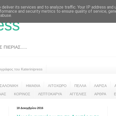
deliver its services and to analyze traffic. Your IP address and
formance and security metrics to ensure quality of service, ge
 abuse.
ess
ΠΙΕΡΙΑΣ.....
ογράφος του Katerinipress
ΣΑΛΟΝΙΚΗ
ΗΜΑΘΙΑ
ΛΙΤΟΧΩΡΟ
ΠΕΛΛΑ
ΛΑΡΙΣΑ
ΝΑΣ
ΚΟΡΙΝΟΣ
ΛΕΠΤΟΚΑΡΥΑ
ΑΓΓΕΛΙΕΣ
ΑΡΘΡΑ
18 Δεκεμβρίου 2016