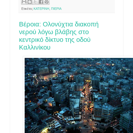
Ετικέτες
ΚΑΤΕΡΙΝΗ
,
ΠΙΕΡΙΑ
Βέροια: Ολονύχτια διακοπή
νερού λόγω βλάβης στο
κεντρικό δίκτυο της οδού
Καλλινίκου
3