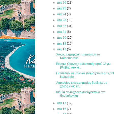
►
Δεκ 26
(18)
►
Δεκ 25
(2)
►
Δεκ 24
(7)
►
Δεκ 23
(19)
►
Δεκ 22
(31)
►
Δεκ 21
(5)
►
Δεκ 20
(20)
►
Δεκ 19
(10)
▼
Δεκ 18
(5)
Χωρίς ενημέρωση τη Δευτέρα το
Katerinipress
Βέροια: Ολονύχτια διακοπή νερού λόγω
βλάβης στο κε...
Πανελλαδικά μπλόκα ετοιμάζουν για τις 2
Ιανουαρίο...
Λαρισαίος επιχειρηματίας βρέθηκε με
χρέος 2 δις ευ...
Ισόβια σε 46χρονη συζυγοκτόνο στη
Θεσσαλονίκη
►
Δεκ 17
(12)
►
Δεκ 16
(7)