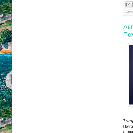
Ετικ
Λεη
Παν
Σοκάρ
Παντε
μπήκα