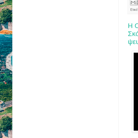
Ετικ
Η Ο
Σκό
ψε