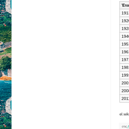
Έτο
191
192
192
194
195
196
197
198
199
200
200
201
el.wi
στις