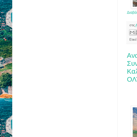
Διαβά
στις
Ετικ
Αν
Συ
Κα
ΟΛ