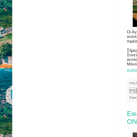
Οι Αγ
ανάπ
τομέα
Σήμε
Συνετ
αυτού
Μόνο 
Διαβά
στις
Ετικέ
Εικ
ΟΝ