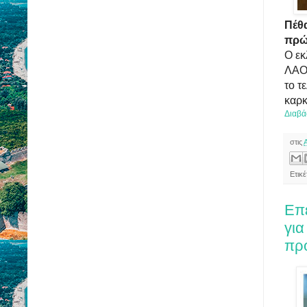
Πέθα
πρώ
Ο εκ
ΛΑΟΣ
το τ
καρκ
Διαβά
στις
Ετικ
Επ
για
πρ