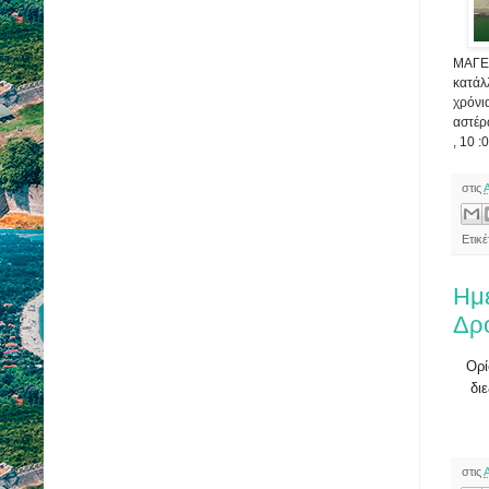
ΜΑΓΕΙ
κατάλ
χρόνι
αστέρ
, 10 :
στις
Ετικέ
Ημ
Δρ
Ορί
δι
στις