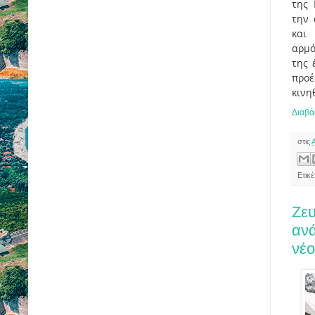
της 
την 
και
αρμό
της 
προ
κινη
Διαβά
στις
Ετικ
Ζευ
ανά
νέο