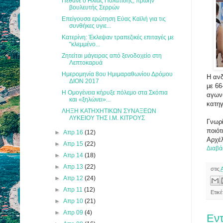
Πέθανε ο Ηλίας Πολατίδης, πρώην
βουλευτής Σερρών
Επείγουσα ερώτηση Εύας Καϊλή για τις
συνθήκες υγιε...
Κατερίνη: Έκλεψαν τραπεζικές επιταγές με
"κλεμμένο...
Ζητείται μάγειρας από ξενοδοχείο στη
Λεπτοκαρυά
Ημερομηνία 8ου Ημιμαραθωνίου Δρόμου
H ανδ
ΔΙΟΝ 2017
με 66
Η Ομογένεια κήρυξε πόλεμο στα Σκόπια
αγωνι
και «ξηλώνει»...
κατηγ
ΛΗΞΗ ΚΑΤΗΧΗΤΙΚΩΝ ΣΥΝΑΞΕΩΝ
ΛΥΚΕΙΟΥ ΤΗΣ Ι.Μ. ΚΙΤΡΟΥΣ
Γνωρί
ποιότ
►
Απρ 16
(12)
Αρχέ
►
Απρ 15
(22)
Διαβά
►
Απρ 14
(18)
►
Απρ 13
(22)
στις
►
Απρ 12
(24)
►
Απρ 11
(12)
Ετικ
►
Απρ 10
(21)
►
Απρ 09
(4)
Εντ