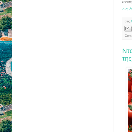
κοινοπ
Διαβά
στις
Ετικ
Ντο
της