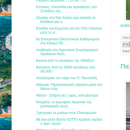
Πιερικός Αρχέλαος - ΓΣΛ 66 - 55
Εντάσεις, επεισόδια και προσφυγές στο
Συνέδριο της...
Ζευγάρι στη Νέα Χράνη έχει ανάγκη τη
Βοήθειά μας γ...
Διαβά
Ελπίδες για Ευρώπη για τον ΠΑΣ Γιάννενα
μετα τη νί...
στις
6η Εκστρατεία Εθελοντικών Καθαρισμών
στο Εθνικό Πά...
Αναβίωση του Αγροτικού Συνεταιρισμού
Ετικ
Ομαδικών Καλλ...
Εικόνα από το συνέδριο της ΟΝΝΕΔ !
Πιε
Κατερίνη: Από τις 6000 κατοίκους στις
56.000 !
Λεηλάτησαν τον τάφο του Π. Παντελίδη
Νάουσα: Υδροηλεκτρική ενέργεια μέσα στο
δίκτυο ύδρ...
Αθήνα - Σπάρτη σε 2 ώρες, από Δευτέρα
Ντομάτα: το κορυφαίο λαχανικό της
μεσογειακής κουζ...
Ξεκίνησαν τα μπάνια στον Πλαταμώνα!
Με ένα απλό δελτίο ΛΟΤΤΟ κέρδισε σχεδόν
2 εκατ. ευρώ!