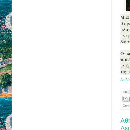
Μια
στην
υλοπ
ενερ
δυνα
Όπως
προ
ενέρ
τις 
Διαβά
στις
Ετικ
Αθή
Δε