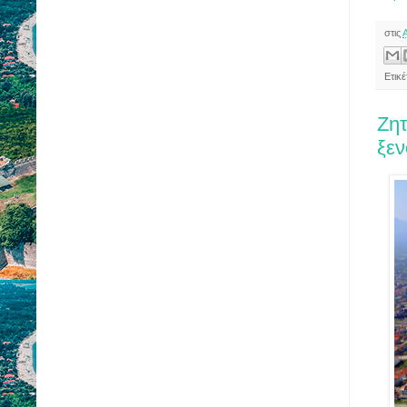
στις
Ετικ
Ζητ
ξεν