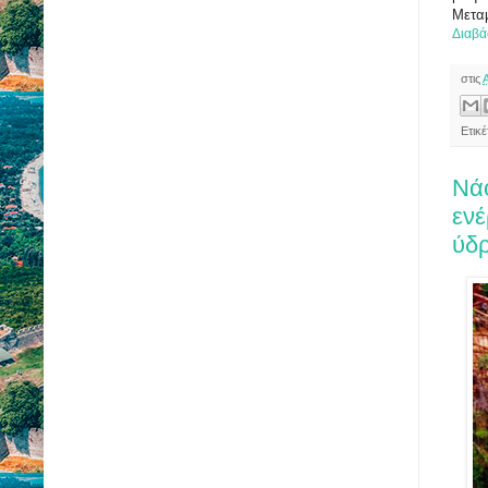
Μετα
Διαβά
στις
Ετικ
Νά
ενέ
ύδ