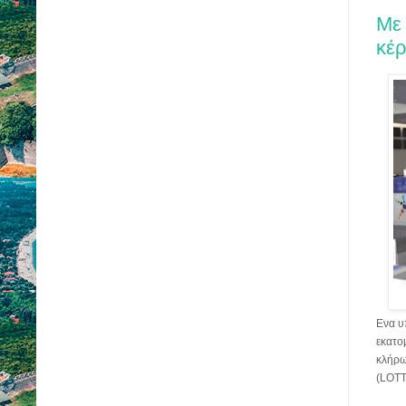
Με
κέρ
Ενα υ
εκατο
κλήρω
(LOTT