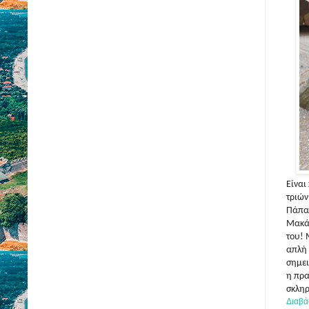
Είναι
τριών
Πάπα 
Μακάρ
του! 
απλή 
σημει
η πρα
σκληρ
Διαβά