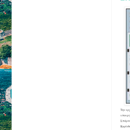
Την ερ
υπουργ
Σπάρτη
Κορίνθ