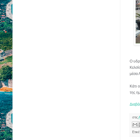
Ο υδρ
Κελσί
μέσα 
Κάτι ο
της η
Διαβά
στις
Ετικ