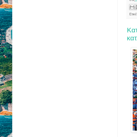
Ετικ
Κατ
κατ