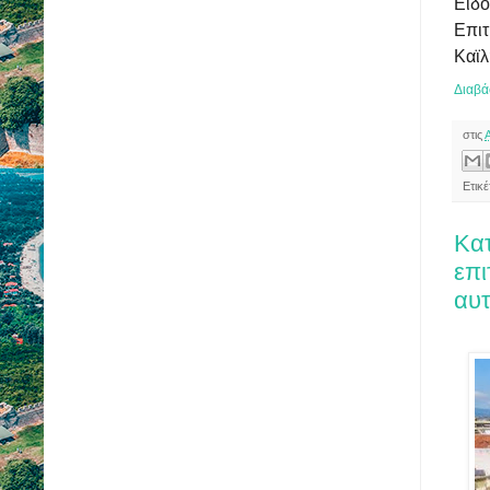
Ειδ
Επι
Καϊλ
Διαβά
στις
Ετικέ
Κατ
επι
αυτ