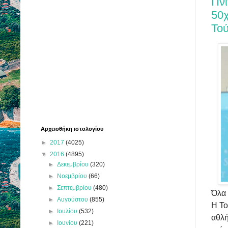
Πνί
50χ
Το
Αρχειοθήκη ιστολογίου
►
2017
(4025)
▼
2016
(4895)
►
Δεκεμβρίου
(320)
►
Νοεμβρίου
(66)
►
Σεπτεμβρίου
(480)
Όλα 
►
Αυγούστου
(855)
Η Το
►
Ιουλίου
(532)
αθλή
►
Ιουνίου
(221)