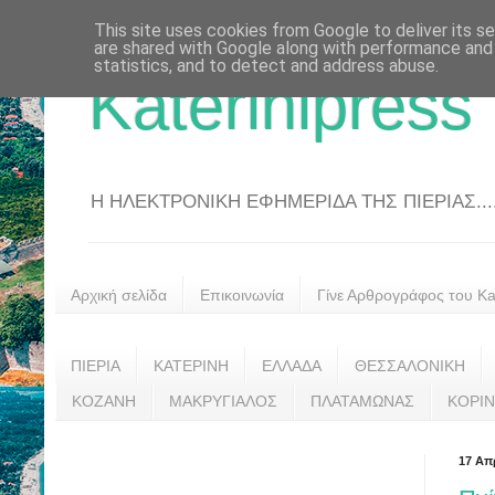
This site uses cookies from Google to deliver its se
are shared with Google along with performance and 
statistics, and to detect and address abuse.
Katerinipress
Η ΗΛΕΚΤΡΟΝΙΚΗ ΕΦΗΜΕΡΙΔΑ ΤΗΣ ΠΙΕΡΙΑΣ....
Αρχική σελίδα
Επικοινωνία
Γίνε Αρθρογράφος του Kat
ΠΙΕΡΙΑ
ΚΑΤΕΡΙΝΗ
ΕΛΛΑΔΑ
ΘΕΣΣΑΛΟΝΙΚΗ
ΚΟΖΑΝΗ
ΜΑΚΡΥΓΙΑΛΟΣ
ΠΛΑΤΑΜΩΝΑΣ
ΚΟΡΙ
17 Απ