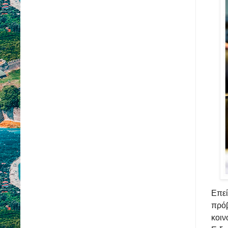
Επε
πρό
κοι