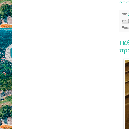
Διαβά
στις
Ετικ
Πέθ
πρ