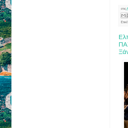
στις
Ετικ
Ελπ
ΠΑΣ
Ξά