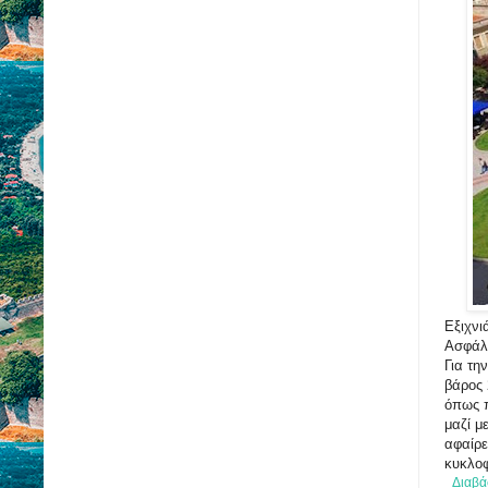
Εξιχνι
Ασφάλε
Για τη
βάρος 
όπως π
μαζί μ
αφαίρε
κυκλοφ
Διαβά