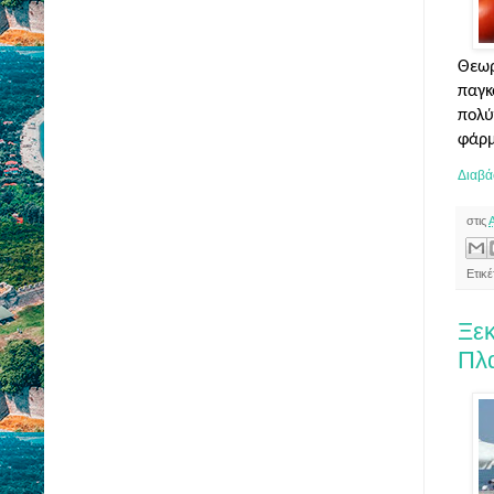
Θεωρ
παγκ
πολύ
φάρμ
Διαβά
στις
Ετικέ
Ξεκ
Πλ