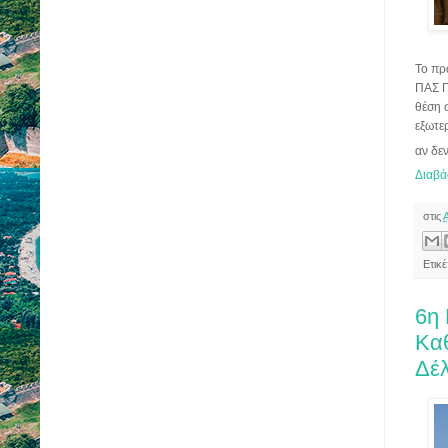
Το πρ
ΠΑΣ Γ
θέση σ
εξωτερ
αν δε
Διαβά
στις
Ετικ
6η 
Κα
Δέλ