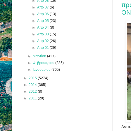
►
Απρ 08
(16)
προ
►
Απρ 07
(6)
ΟΝ
►
Απρ 06
(13)
►
Απρ 05
(23)
►
Απρ 04
(8)
►
Απρ 03
(15)
►
Απρ 02
(26)
►
Απρ 01
(29)
►
Μαρτίου
(427)
►
Φεβρουαρίου
(285)
►
Ιανουαρίου
(705)
►
2015
(5274)
►
2014
(365)
►
2012
(8)
►
2011
(20)
Ανασ