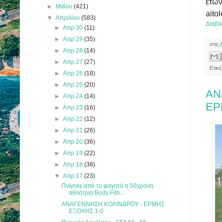
ετών
►
Μαΐου
(421)
aito
▼
Απριλίου
(583)
Διαβά
►
Απρ 30
(11)
►
Απρ 29
(35)
στις
►
Απρ 28
(14)
►
Απρ 27
(27)
Ετικ
►
Απρ 26
(18)
►
Απρ 25
(20)
ΑΝ
►
Απρ 24
(14)
ΕΡ
►
Απρ 23
(16)
►
Απρ 22
(12)
►
Απρ 21
(26)
►
Απρ 20
(36)
►
Απρ 19
(22)
►
Απρ 18
(38)
▼
Απρ 17
(23)
Πνίγηκε από το φαγητό η 50χρονη
αθλήτρια Body Fitn...
ΑΝΑΓΕΝΝΗΣΗ ΚΟΛΙΝΔΡΟΥ - ΕΡΜΗΣ
ΕΞΟΧΗΣ 1-0