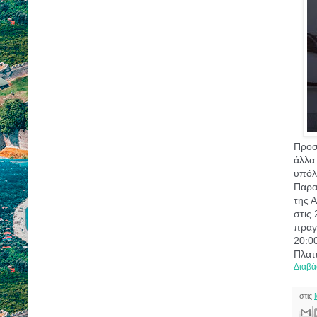
Προσ
άλλα 
υπόλ
Παρα
της 
στις
πραγ
20:00
Πλατ
Διαβά
στις