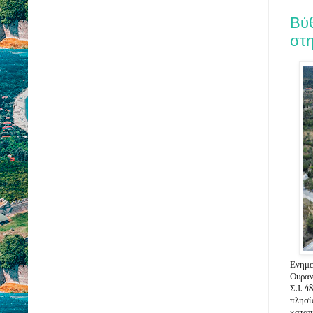
Βύ
στ
Ενημε
Ουραν
Σ.Ι. 4
πλησί
καταπ