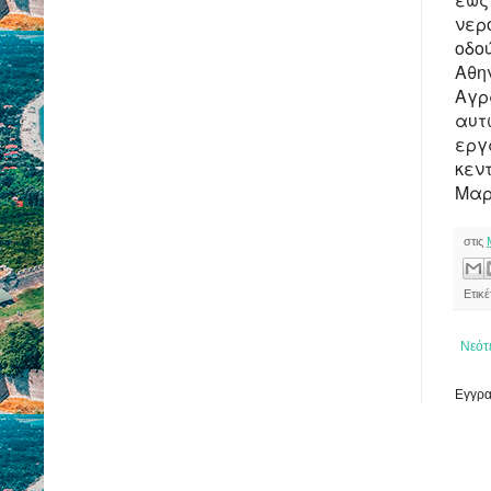
νερ
οδο
Αθη
Αγρ
αυτ
εργ
κεν
Μαρ
στις
Ετικ
Νεότ
Εγγρα