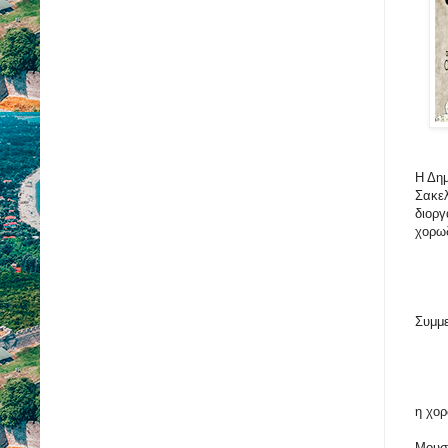
Η Δημ
Σακελ
διοργ
χορωδ
Συμμ
η χορ
Μουσε