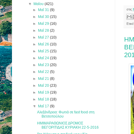
▼
Μαΐου
(421)
στις
►
Μαΐ 31
(9)
►
Μαΐ 30
(15)
►
Μαΐ 29
(16)
Ετικ
►
Μαΐ 28
(2)
►
Μαΐ 27
(10)
ΗΜ
►
Μαΐ 26
(10)
ΒΕ
►
Μαΐ 25
(15)
20
►
Μαΐ 24
(19)
►
Μαΐ 23
(20)
►
Μαΐ 22
(5)
►
Μαΐ 21
(8)
►
Μαΐ 20
(23)
►
Μαΐ 19
(19)
►
Μαΐ 18
(18)
▼
Μαΐ 17
(9)
Αλεξάνδρεια: Φωτιά σε fast food στη
Βετσοπούλου
ΗΜΙΜΑΡΑΘΩΝΙΟΣ ΔΡΟΜΟΣ
ΒΕΓΟΡΙΤΙΔΑΣ ΚΥΡΙΑΚΗ 22-5-2016