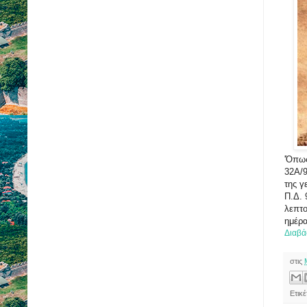
'Όπως
32Α/9
της γ
Π.Δ. 
λεπτο
ημέρα
Διαβά
στις
Ετικ