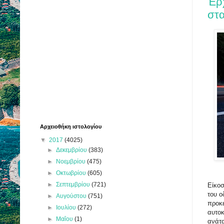
Έρ
στα
Αρχειοθήκη ιστολογίου
▼
2017
(4025)
►
Δεκεμβρίου
(383)
►
Νοεμβρίου
(475)
►
Οκτωβρίου
(605)
►
Σεπτεμβρίου
(721)
Είκοσ
του ο
►
Αυγούστου
(751)
προκε
►
Ιουλίου
(272)
αυτοκ
►
Μαΐου
(1)
ανάτα