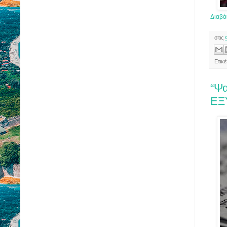
Διαβά
στις
Ετικ
“Ψ
ΕΞ