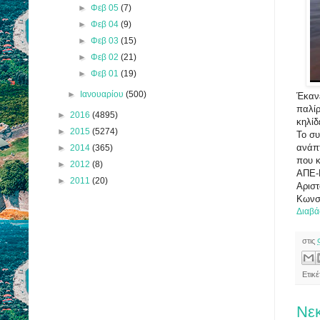
►
Φεβ 05
(7)
►
Φεβ 04
(9)
►
Φεβ 03
(15)
►
Φεβ 02
(21)
►
Φεβ 01
(19)
►
Ιανουαρίου
(500)
Έκανε
παλίρ
►
2016
(4895)
κηλίδ
►
2015
(5274)
Το συ
ανάπ
►
2014
(365)
που κ
►
2012
(8)
ΑΠΕ-Μ
►
2011
(20)
Αριστ
Κωνστ
Διαβά
στις
Ετικ
Νεκ