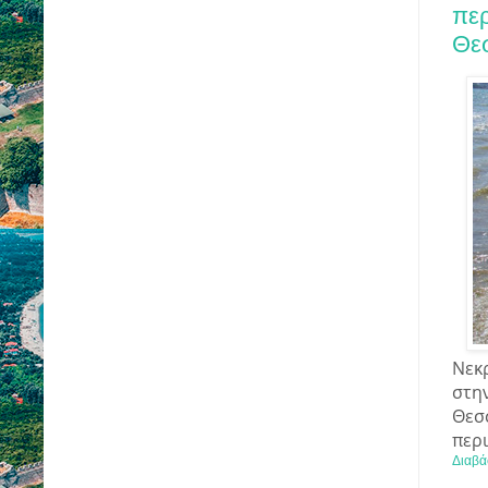
περ
Θε
Νεκρ
στη
Θεσ
περι
Διαβά