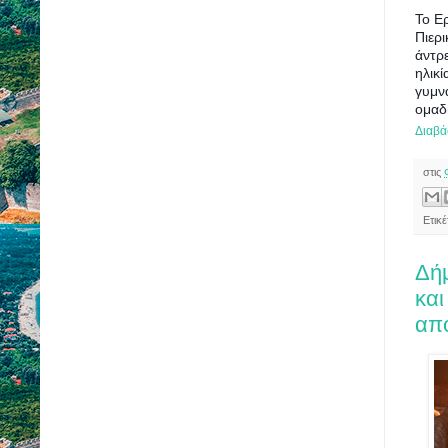
Το Ε
Πιερι
άντρε
ηλικ
γυμν
ομαδ
Διαβά
στις
Ετικ
Δήμ
και
απο