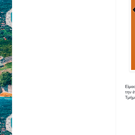
Είμα
την έ
Τμήμ