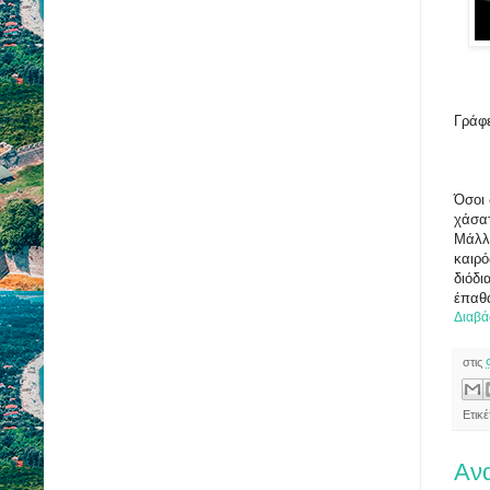
Γράφε
Όσοι 
χάσατ
Μάλλο
καιρό
διόδι
έπαθ
Διαβά
στις
Ετικ
Ανα