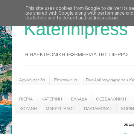
This site uses cookies from Google to deliver its se
are shared with Google along with performance and 
statistics, and to detect and address abuse.
Katerinipress
Η ΗΛΕΚΤΡΟΝΙΚΗ ΕΦΗΜΕΡΙΔΑ ΤΗΣ ΠΙΕΡΙΑΣ....
Αρχική σελίδα
Επικοινωνία
Γίνε Αρθρογράφος του Kat
ΠΙΕΡΙΑ
ΚΑΤΕΡΙΝΗ
ΕΛΛΑΔΑ
ΘΕΣΣΑΛΟΝΙΚΗ
ΚΟΖΑΝΗ
ΜΑΚΡΥΓΙΑΛΟΣ
ΠΛΑΤΑΜΩΝΑΣ
ΚΟΡΙ
28 Φε