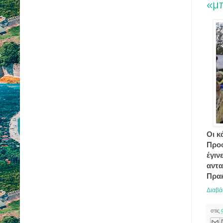
«μ
Οι κ
Προφ
έγιν
αντα
Πρακ
Διαβά
στις