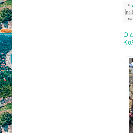
στις
Ετικ
Ο 
Κο