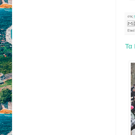
στις
Ετικ
Τα