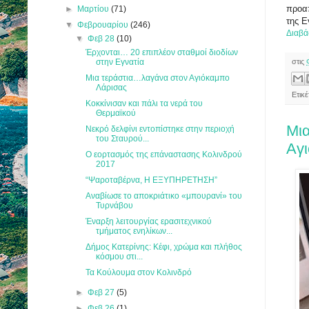
προαπ
►
Μαρτίου
(71)
της Ε
▼
Φεβρουαρίου
(246)
Διαβά
▼
Φεβ 28
(10)
Έρχονται… 20 επιπλέον σταθμοί διοδίων
στην Εγνατία
στις
Μια τεράστια…λαγάνα στον Αγιόκαμπο
Λάρισας
Ετικ
Κοκκίνισαν και πάλι τα νερά του
Θερμαϊκού
Μι
Νεκρό δελφίνι εντοπίστηκε στην περιοχή
του Σταυρού...
Αγ
Ο εορτασμός της επάναστασης Κολινδρού
2017
“Ψαροταβέρνα, Η ΕΞΥΠΗΡΕΤΗΣΗ”
Αναβίωσε το αποκριάτικο «μπουρανί» του
Τυρνάβου
Έναρξη λειτουργίας ερασιτεχνικού
τμήματος ενηλίκων...
Δήμος Κατερίνης: Κέφι, χρώμα και πλήθος
κόσμου στι...
Τα Κούλουμα στον Κολινδρό
►
Φεβ 27
(5)
►
Φεβ 26
(1)