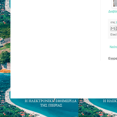
Διαβά
στις
Ετικ
Νεότ
Εγγρα