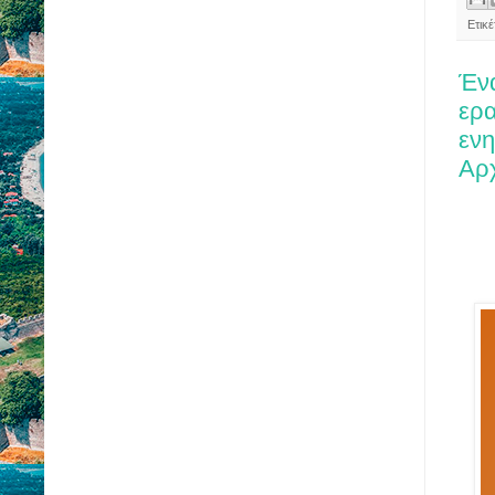
Ετικέ
Ένα
ερα
ενη
Αρ