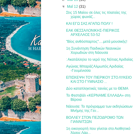
▼
Μαΐ 12
(31)
Στις 15 Μαίου σε όλες τις πλατείες της
χώρας φωνάζ...
ΚΑΙ ΕΓΩ ΣΑΣ ΑΓΑΠΩ ΠΟΛΥ !
ΕΑΚ ΘΕΣΣΑΛΟΝΙΚΗΣ-ΠΙΕΡΙΚΟΣ
ΑΡΧΕΛΑΟΣ 53-52
"Βίος ανθόσπαρτος".....μετά μουσικής!
1η Συνάντηση Παιδικών Νεανικών
: Ακατάλληλο το νερό της Νότιας Αριδαίας
Αγώνας Μπαράζ Αλμωπός Αριδαίας
-Γουμένισσα
ΕΠΙΣΚΕΨΗ ΤΟΥ ΠΙΕΡΙΚΟΥ ΣΤΟ ΛΥΚΕΙΟ
ΚΑΙ ΣΤΟ ΓΥΜΝΑΣΙΟ ...
Δύο καταπληκτικές ταινίες με το ΘΕΜΑ
Το Φεστιβάλ «ΚΕΡΝΑΜΕ ΕΛΛΑΔΑ» στη
Βέροια
Νάουσα: Το πρόγραμμα των εκδηλώσεων
Μνήμης της Γεν...
ΒΟΛΛΕΥ ΣΤΟΝ ΠΕΖΟΔΡΟΜΟ ΤΩΝ
ΓΙΑΝΝΙΤΣΩΝ
1η οικογιορτή που γίνεται στο Αισθητικό
Άλσος Λάρ...