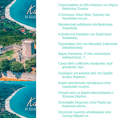
Γεύμα αγάπης σε 200 απόρους του δήμο
Νεάπολης-Συκεών
Ο Σύλλογος Νέων Νέας Τρίγλιας σας
προσκαλεί στη μο...
Θρησκευτική εκδήλωση στα Βράσταμα
Χαλκιδικής
Η βυζαντινή Καρκάρα των Σημάντρων
Χαλκιδικής
Προσλήψεις από την Αθηναϊκή Ζυθοποιία
(Θεσσαλονίκη)
Δήμος Κατερίνης: Ο νέος κανονισμός
καθαριότητας. Τ...
Casus Beli η αθέτηση συμφωνίας περί
φιλοξενίας προ...
Συλλήψεις για κοκαϊνη από την Ομάδα
Διώξης Ναρκωτι...
Καμία εγκατάσταση προσφύγων στην
παραλιακή τουριστ...
Αντιμέτωπος με βαριά κακουργήματα ο
Έλληνας βαρόνο...
Συνελήφθη 36χρονος στην Πιερία για
διακίνηση κάννα...
Ζητούνται πωλητές-αποθηκάριοι από
Σούπερ Μάρκετ στ...