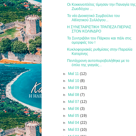
Οι Κοκκινοπλίτες τίμησαν την Παναγία της
Ζωοδόχου ...
Το νέο Διοικητικό Συμβούλιο του
Αθλητικού Συλλόγου...
Η ΣΥΝΕΤΑΙΡΙΣΤΙΚΗ ΤΡΑΠΕΖΑ ΠΙΕΡΙΑΣ
ΣΤΟΝ ΚΟΛΙΝΔΡΟ
Το Συντριβάνι του Πάρκου και πάλι στις
ομορφιές του !
Κυκλοφοριακές ρυθμίσεις στην Παραλία
Κατερίνης
Πεντάχρονη αυτοπυροβολήθηκε με το
όπλο της γιαγιάς...
►
Μαΐ 11
(12)
►
Μαΐ 10
(8)
►
Μαΐ 09
(13)
►
Μαΐ 08
(7)
►
Μαΐ 07
(12)
►
Μαΐ 06
(3)
►
Μαΐ 05
(19)
►
Μαΐ 04
(22)
►
Μαΐ 03
(10)