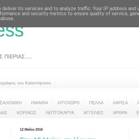
deliver its services and to analyze traffic. Your IP address and
formance and security metrics to ensure quality of service, ge
 abuse.
ess
ΠΙΕΡΙΑΣ.....
ογράφος του Katerinipress
ΣΑΛΟΝΙΚΗ
ΗΜΑΘΙΑ
ΛΙΤΟΧΩΡΟ
ΠΕΛΛΑ
ΛΑΡΙΣΑ
ΝΑΣ
ΚΟΡΙΝΟΣ
ΛΕΠΤΟΚΑΡΥΑ
ΑΓΓΕΛΙΕΣ
ΑΡΘΡΑ
12 Μαΐου 2016