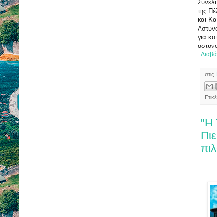
Συνελή
της Πέ
και Κα
Αστυνο
για κα
αστυνο
Διαβά
στις
Ετικ
"Η 
Πιε
πιλ