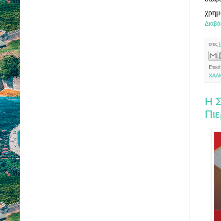
χρημ
Διαβά
στις
Ετικ
ΧΑΛΚ
Η Σ
Πιε