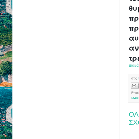
θυ
πρ
πρ
αυ
αν
τρ
Διαβά
στις
Ετικ
ΜΑΚ
ΟΛ
ΣΧ