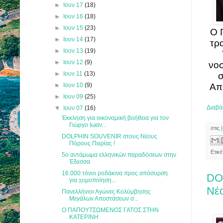
►
Ιουν 17
(18)
►
Ιουν 16
(18)
►
Ιουν 15
(23)
Ο 
►
Ιουν 14
(17)
τρ
►
Ιουν 13
(19)
►
Ιουν 12
(9)
νοσ
►
Ιουν 11
(13)
σ
►
Ιουν 10
(9)
Απ
►
Ιουν 09
(25)
Διαβά
▼
Ιουν 07
(16)
Έκκληση για οικονομική βοήθεια για τον
Γιώργο Ιωαν...
στις
DOLPHIN SOUVENIR στους Νέους
Πόρους Πιερίας !
Ετικ
5ο αντάμωμα ελληνικών παραδόσεων στην
Έδεσσα
16.000 τόνοι ροδάκινα προς απόσυρση
DO
για χυμοποίηση...
Νέο
Πανελλήνιοι Αγώνες Κολύμβησης
Μεγάλων Αποστάσεων σ...
O ΠΑΠΟΥΤΣΩΜΕΝΟΣ ΓΑΤΟΣ ΣΤΗΝ
ΚΑΤΕΡΙΝΗ