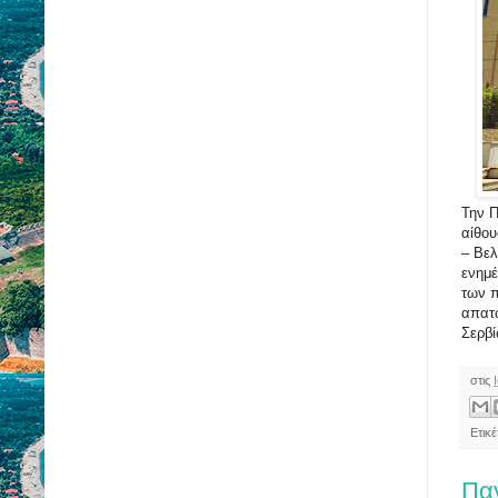
Την Π
αίθου
– Βελ
ενημέ
των π
απατώ
Σερβί
στις
Ετικ
Πα