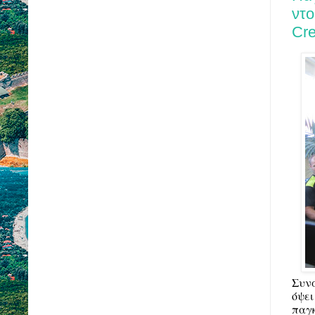
ντο
Cre
Συν
όψε
παγκ