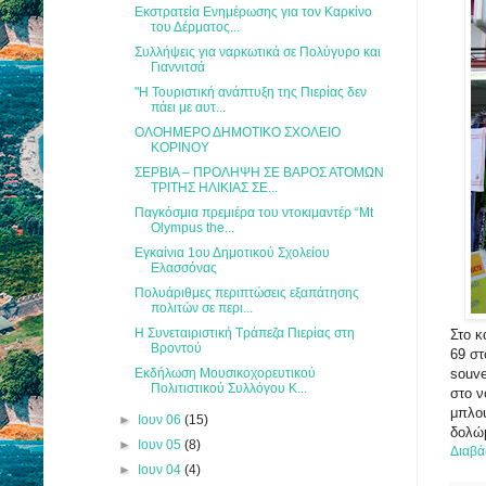
Εκστρατεία Ενημέρωσης για τον Καρκίνο
του Δέρματος...
Συλλήψεις για ναρκωτικά σε Πολύγυρο και
Γιαννιτσά
"Η Τουριστική ανάπτυξη της Πιερίας δεν
πάει με αυτ...
ΟΛΟΗΜΕΡΟ ΔΗΜΟΤΙΚΟ ΣΧΟΛΕΙΟ
ΚΟΡΙΝΟΥ
ΣΕΡΒΙΑ – ΠΡΟΛΗΨΗ ΣΕ ΒΑΡΟΣ ΑΤΟΜΩΝ
ΤΡΙΤΗΣ ΗΛΙΚΙΑΣ ΣΕ...
Παγκόσμια πρεμιέρα του ντοκιμαντέρ “Mt
Olympus the...
Εγκαίνια 1ου Δημοτικού Σχολείου
Ελασσόνας
Πολυάριθμες περιπτώσεις εξαπάτησης
πολιτών σε περι...
Η Συνεταιριστική Τράπεζα Πιερίας στη
Στο 
Βροντού
69 στ
Εκδήλωση Μουσικοχορευτικού
souve
Πολιτιστικού Συλλόγου Κ...
στο ν
μπλου
►
Ιουν 06
(15)
δολώμ
►
Ιουν 05
(8)
Διαβά
►
Ιουν 04
(4)