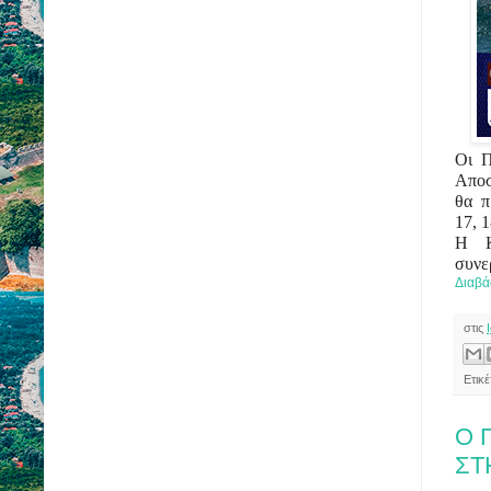
Οι Π
Αποσ
θα π
17, 
Η Κ
συνε
Διαβά
στις
Ετικ
O 
ΣΤ