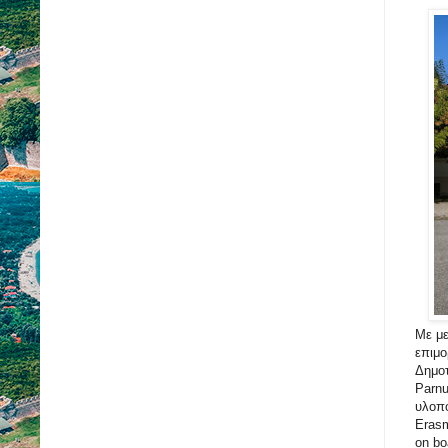
Με με
επιμο
Δημοτ
Parnu
υλοπ
Erasm
on bo