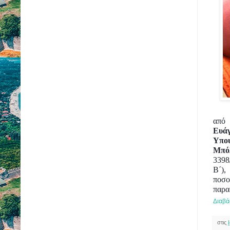
από
Ευά
Υπο
Μπό
3398
Β΄),
ποσο
παρα
Διαβά
στις