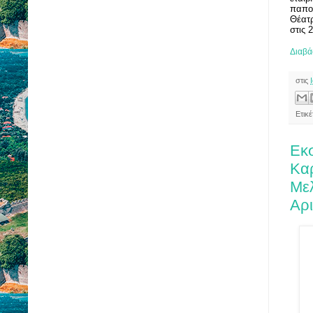
παπου
Θέατρ
στις 
Διαβά
στις
Ετικ
Εκσ
Καρ
Με
Αρι