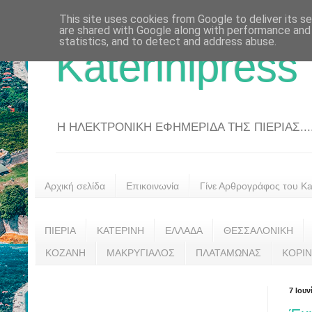
This site uses cookies from Google to deliver its se
are shared with Google along with performance and 
statistics, and to detect and address abuse.
Katerinipress
Η ΗΛΕΚΤΡΟΝΙΚΗ ΕΦΗΜΕΡΙΔΑ ΤΗΣ ΠΙΕΡΙΑΣ....
Αρχική σελίδα
Επικοινωνία
Γίνε Αρθρογράφος του Kat
ΠΙΕΡΙΑ
ΚΑΤΕΡΙΝΗ
ΕΛΛΑΔΑ
ΘΕΣΣΑΛΟΝΙΚΗ
ΚΟΖΑΝΗ
ΜΑΚΡΥΓΙΑΛΟΣ
ΠΛΑΤΑΜΩΝΑΣ
ΚΟΡΙ
7 Ιουν