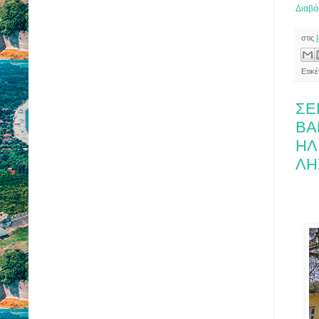
Διαβά
στις
Ετικ
ΣΕ
ΒΑ
ΗΛ
ΛΗ