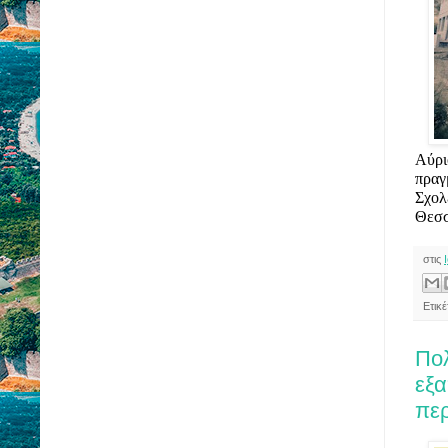
Αύρι
πραγ
Σχολ
Θεσσ
στις
Ετικέ
Πο
εξ
περ