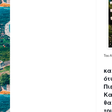
Του 
κα
ότ
Πι
Κα
θα
το