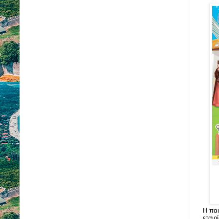
Η παι
εταιρ