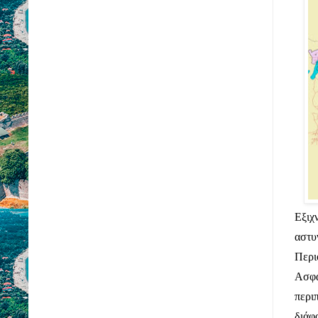
Εξιχ
αστ
Περι
Ασφ
περι
διά