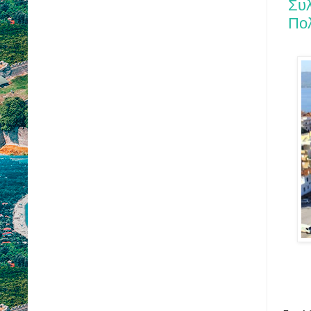
Συλ
Πολ