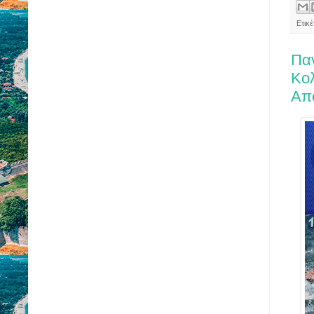
Ετικ
Παν
Κο
Απ