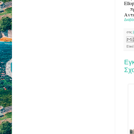
Ello
 πρ
Αντι
Διαβά
στις
Ετικ
Εγκ
Σχ