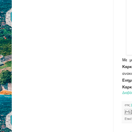
Με μ
Καρκ
ανακ
Ενημ
Καρκ
Διαβά
στις
Ετικέ