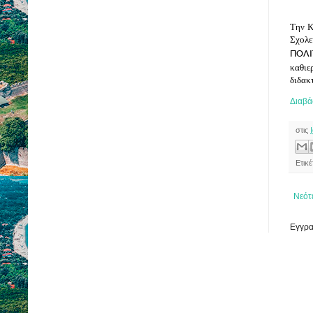
Την Κ
Σχολε
ΠΟΛΙ
καθιε
διδακ
Διαβά
στις
Ετικ
Νεότ
Εγγρα