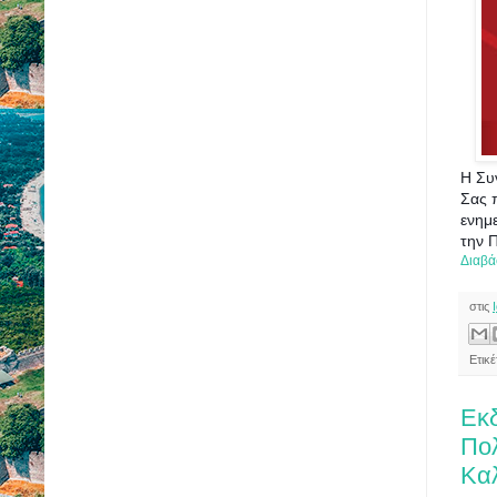
Η Συ
Σας 
ενημ
την 
Διαβά
στις
Ετικ
Εκ
Πολ
Κα