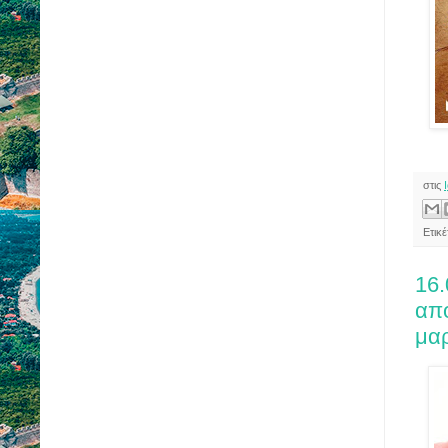
στις
Ετικ
16.
απ
μα