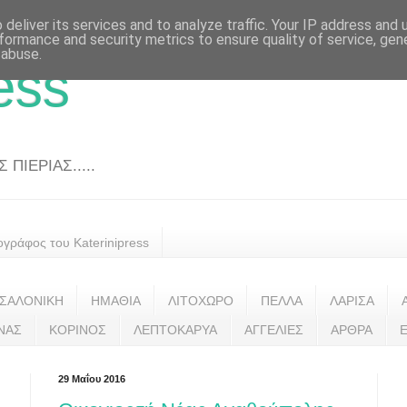
deliver its services and to analyze traffic. Your IP address and
formance and security metrics to ensure quality of service, ge
 abuse.
ess
ΠΙΕΡΙΑΣ.....
ογράφος του Katerinipress
ΣΑΛΟΝΙΚΗ
ΗΜΑΘΙΑ
ΛΙΤΟΧΩΡΟ
ΠΕΛΛΑ
ΛΑΡΙΣΑ
ΝΑΣ
ΚΟΡΙΝΟΣ
ΛΕΠΤΟΚΑΡΥΑ
ΑΓΓΕΛΙΕΣ
ΑΡΘΡΑ
29 Μαΐου 2016