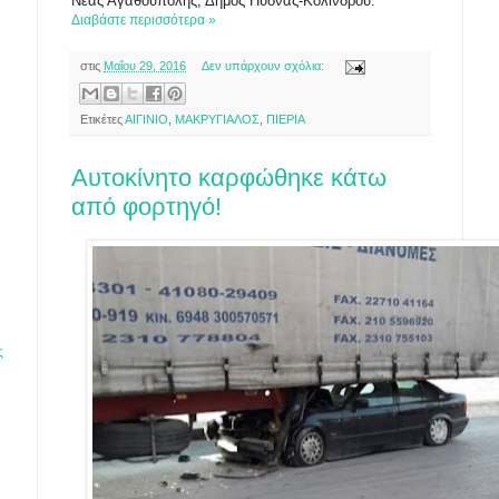
Νέας Αγαθούπολης, Δήμος Πύδνας-Κολινδρού.
Διαβάστε περισσότερα »
στις
Μαΐου 29, 2016
Δεν υπάρχουν σχόλια:
Ετικέτες
ΑΙΓΙΝΙΟ
,
ΜΑΚΡΥΓΙΑΛΟΣ
,
ΠΙΕΡΙΑ
Αυτοκίνητο καρφώθηκε κάτω
από φορτηγό!
ς