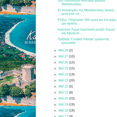
35ο Πανελλήνιο Φεστιβάλ Βιβλίου
Θεσσαλονίκης
Σε νοσοκομείο της Θεσσαλονίκης νεαρός
μετά από τσί...
Ρόδος: Πλήρωσαν 300 ευρώ για ένα ψάρι,
μία σαλάτα,...
Ιωάννινα: Άγρια συμπλοκή μεταξύ Σύρων
και Αφγανών ...
Πρέβεζα: Γυναίκα πνίγηκε τρώγοντας
κρουασάν
►
Μαΐ 28
(2)
►
Μαΐ 27
(10)
►
Μαΐ 26
(10)
►
Μαΐ 25
(15)
►
Μαΐ 24
(19)
►
Μαΐ 23
(20)
►
Μαΐ 22
(5)
►
Μαΐ 21
(8)
►
Μαΐ 20
(23)
►
Μαΐ 19
(19)
►
Μαΐ 18
(18)
►
Μαΐ 17
(9)