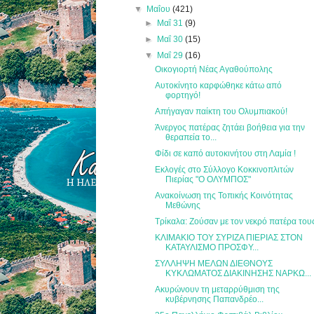
▼
Μαΐου
(421)
►
Μαΐ 31
(9)
►
Μαΐ 30
(15)
▼
Μαΐ 29
(16)
Οικογιορτή Νέας Αγαθούπολης
Αυτοκίνητο καρφώθηκε κάτω από
φορτηγό!
Απήγαγαν παίκτη του Ολυμπιακού!
Άνεργος πατέρας ζητάει βοήθεια για την
θεραπεία το...
Φίδι σε καπό αυτοκινήτου στη Λαμία !
Εκλογές στο Σύλλογο Κοκκινοπλιτών
Πιερίας "Ο ΟΛΥΜΠΟΣ"
Ανακοίνωση της Τοπικής Κοινότητας
Μεθώνης
Τρίκαλα: Ζούσαν με τον νεκρό πατέρα του
ΚΛΙΜΑΚΙΟ ΤΟΥ ΣΥΡΙΖΑ ΠΙΕΡΙΑΣ ΣΤΟΝ
ΚΑΤΑΥΛΙΣΜΟ ΠΡΟΣΦΥ...
ΣΥΛΛΗΨΗ ΜΕΛΩΝ ΔΙΕΘΝΟΥΣ
ΚΥΚΛΩΜΑΤΟΣ ΔΙΑΚΙΝΗΣΗΣ ΝΑΡΚΩ...
Ακυρώνουν τη μεταρρύθμιση της
κυβέρνησης Παπανδρέο...