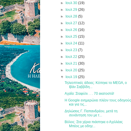
►
Ιουλ 30
(19)
►
Ιουλ 29
(26)
►
Ιουλ 28
(5)
►
Ιουλ 27
(12)
►
Ιουλ 26
(16)
►
Ιουλ 25
(15)
►
Ιουλ 24
(11)
►
Ιουλ 23
(7)
►
Ιουλ 22
(25)
►
Ιουλ 21
(30)
►
Ιουλ 20
(25)
▼
Ιουλ 19
(25)
Τηλεοπτικές άδειες: Κόπηκε το MEGA, ο
Ιβάν Σαββίδη...
Αχαΐα: Σταφύλι . . . 70 εκατοστά!
Η Google ενημερώνει πλέον τους οδηγού
και για τις...
Δηλώσεις Γ. Παπανδρέου, μετά τη
συνάντηση του με τ...
Bόλος: Στα χέρια πιάστηκε ο Αχιλλέας
Μπέος με οδηγ...