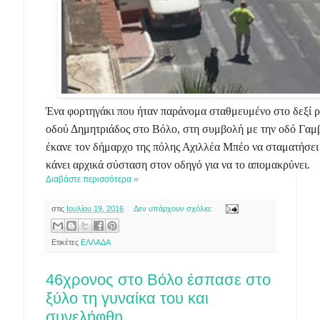
Ένα φορτηγάκι που ήταν παράνομα σταθμευμένο στο δεξί ρ
οδού Δημητριάδος στο Βόλο, στη συμβολή με την οδό Γαμ
έκανε τον δήμαρχο της πόλης Αχιλλέα Μπέο να σταματήσει 
κάνει αρχικά σύσταση στον οδηγό για να το απομακρύνει.
Διαβάστε περισσότερα »
στις
Ιουλίου 19, 2016
Δεν υπάρχουν σχόλια:
Ετικέτες
ΕΛΛΑΔΑ
46χρονος στο Βόλο έσπασε στο
ξύλο τη γυναίκα του και
συνελήφθη