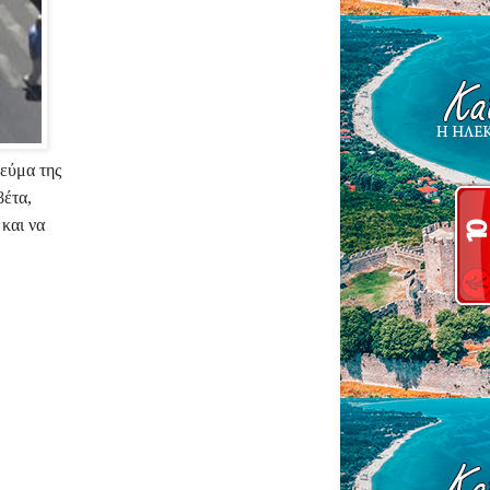
εύμα της
βέτα,
και να