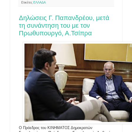
Ετικέτες
ΕΛΛΑΔΑ
Δηλώσεις Γ. Παπανδρέου, μετά
τη συνάντηση του με τον
Πρωθυπουργό, Α.Τσίπρα
Ο Πρόεδρος του ΚΙΝΗΜΑΤΟΣ Δημοκρατών