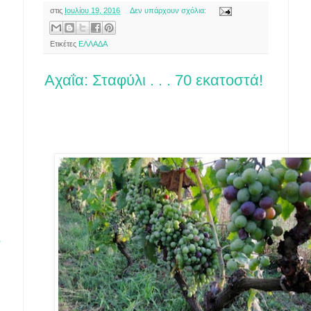
στις
Ιουλίου 19, 2016
Δεν υπάρχουν σχόλια:
Ετικέτες
ΕΛΛΑΔΑ
Αχαΐα: Σταφύλι . . . 70 εκατοστά!
ς