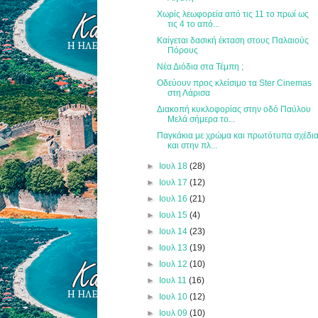
Χωρίς λεωφορεία από τις 11 το πρωί ως
τις 4 το από...
Καίγεται δασική έκταση στους Παλαιούς
Πόρους
Νέα Διόδια στα Τέμπη ;
Οδεύουν προς κλείσιμο τα Ster Cinemas
στη Λάρισα
Διακοπή κυκλοφορίας στην οδό Παύλου
Μελά σήμερα το...
Παγκάκια με χρώμα και πρωτότυπα σχέδι
και στην πλ...
►
Ιουλ 18
(28)
►
Ιουλ 17
(12)
►
Ιουλ 16
(21)
►
Ιουλ 15
(4)
►
Ιουλ 14
(23)
►
Ιουλ 13
(19)
►
Ιουλ 12
(10)
►
Ιουλ 11
(16)
►
Ιουλ 10
(12)
►
Ιουλ 09
(10)