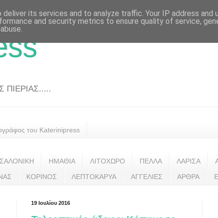
deliver its services and to analyze traffic. Your IP address and
formance and security metrics to ensure quality of service, ge
 abuse.
ess
ΠΙΕΡΙΑΣ.....
ογράφος του Katerinipress
ΣΑΛΟΝΙΚΗ
ΗΜΑΘΙΑ
ΛΙΤΟΧΩΡΟ
ΠΕΛΛΑ
ΛΑΡΙΣΑ
ΝΑΣ
ΚΟΡΙΝΟΣ
ΛΕΠΤΟΚΑΡΥΑ
ΑΓΓΕΛΙΕΣ
ΑΡΘΡΑ
19 Ιουλίου 2016