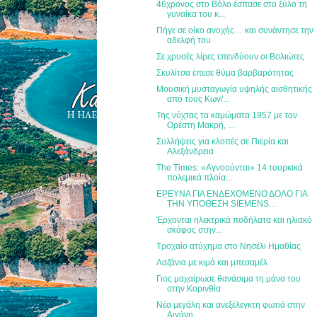
46χρονος στο Βόλο έσπασε στο ξύλο τη
γυναίκα του κ...
Πήγε σε οίκο ανοχής… και συνάντησε την
αδελφή του
Σε χρυσές λίρες επενδύουν οι Βολιώτες
Σκυλίτσα έπεσε θύμα βαρβαρότητας
Μουσική μυσταγωγία υψηλής αισθητικής
από τους Κων/...
Της νύχτας τα καμώματα 1957 με τον
Ορέστη Μακρή, ...
Συλλήψεις για κλοπές σε Πιερία και
Αλεξάνδρεια
The Times: «Αγνοούνται» 14 τουρκικά
πολεμικά πλοία...
ΕΡΕΥΝΑ ΓΙΑ ΕΝΔΕΧΟΜΕΝΟ ΔΟΛΟ ΓΙΑ
ΤΗΝ ΥΠΟΘΕΣΗ SΙΕΜΕΝS...
Έρχονται ηλεκτρικά ποδήλατα και ηλιακό
σκάφος στην...
Τροχαίο ατύχημα στο Νησέλι Ημαθίας
Λαζάνια με κιμά και μπεσαμέλ
Γιος μαχαίρωσε θανάσιμα τη μάνα του
στην Κορινθία
Νέα μεγάλη και ανεξέλεγκτη φωτιά στην
Αιγάνη