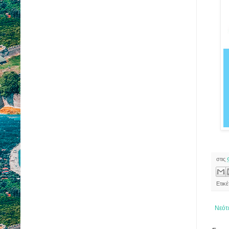
στις
Ετικ
Νεότ