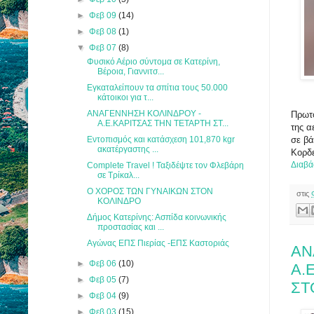
►
Φεβ 09
(14)
►
Φεβ 08
(1)
▼
Φεβ 07
(8)
Φυσικό Αέριο σύντομα σε Κατερίνη,
Βέροια, Γιαννιτσ...
Εγκαταλείπουν τα σπίτια τους 50.000
κάτοικοι για τ...
ΑΝΑΓΕΝΝΗΣΗ ΚΟΛΙΝΔΡΟΥ -
Πρωτο
Α.Ε.ΚΑΡΙΤΣΑΣ ΤΗΝ ΤΕΤΑΡΤΗ ΣΤ...
της α
Εντοπισμός και κατάσχεση 101,870 kgr
σε βά
ακατέργαστης ...
Κορδε
Διαβά
Complete Travel ! Ταξιδέψτε τον Φλεβάρη
σε Τρίκαλ...
Ο ΧΟΡΟΣ ΤΩΝ ΓΥΝΑΙΚΩΝ ΣΤΟΝ
στις
ΚΟΛΙΝΔΡΟ
Δήμος Κατερίνης: Ασπίδα κοινωνικής
προστασίας και ...
Αγώνας ΕΠΣ Πιερίας -ΕΠΣ Καστοριάς
ΑΝ
►
Φεβ 06
(10)
Α.
►
Φεβ 05
(7)
ΣΤ
►
Φεβ 04
(9)
►
Φεβ 03
(15)