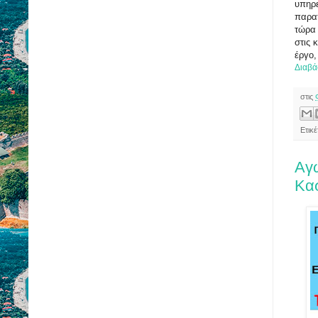
υπηρε
παρατ
τώρα 
στις 
έργο,
Διαβά
στις
Ετικ
Αγ
Κα