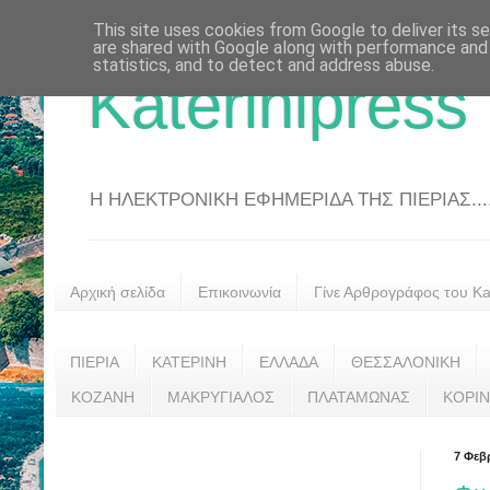
This site uses cookies from Google to deliver its se
are shared with Google along with performance and 
statistics, and to detect and address abuse.
Katerinipress
Η ΗΛΕΚΤΡΟΝΙΚΗ ΕΦΗΜΕΡΙΔΑ ΤΗΣ ΠΙΕΡΙΑΣ....
Αρχική σελίδα
Επικοινωνία
Γίνε Αρθρογράφος του Kat
ΠΙΕΡΙΑ
ΚΑΤΕΡΙΝΗ
ΕΛΛΑΔΑ
ΘΕΣΣΑΛΟΝΙΚΗ
ΚΟΖΑΝΗ
ΜΑΚΡΥΓΙΑΛΟΣ
ΠΛΑΤΑΜΩΝΑΣ
ΚΟΡΙ
7 Φεβ