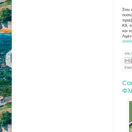
Στον 
ουσιώ
προέβ
Κ9, τ
και τ
Λιμεν
Διαβά
στις
Ετικ
Com
Φλε