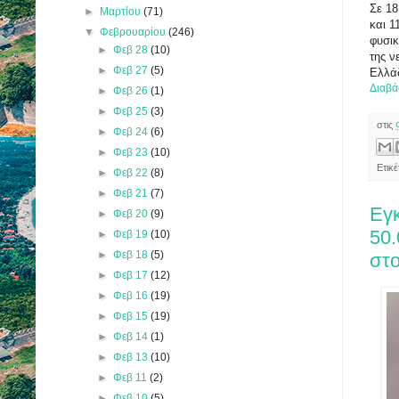
Σε 18
►
Μαρτίου
(71)
και 1
▼
Φεβρουαρίου
(246)
φυσικ
►
Φεβ 28
(10)
της ν
►
Φεβ 27
(5)
Ελλάδ
Διαβά
►
Φεβ 26
(1)
►
Φεβ 25
(3)
στις
►
Φεβ 24
(6)
►
Φεβ 23
(10)
Ετικ
►
Φεβ 22
(8)
►
Φεβ 21
(7)
Εγκ
►
Φεβ 20
(9)
50.
►
Φεβ 19
(10)
►
Φεβ 18
(5)
στο
►
Φεβ 17
(12)
►
Φεβ 16
(19)
►
Φεβ 15
(19)
►
Φεβ 14
(1)
►
Φεβ 13
(10)
►
Φεβ 11
(2)
►
Φεβ 10
(5)