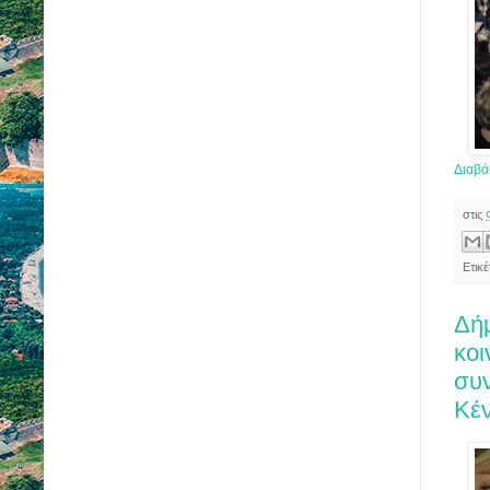
Διαβά
στις
Ετικ
Δήμ
κοι
συν
Κέν