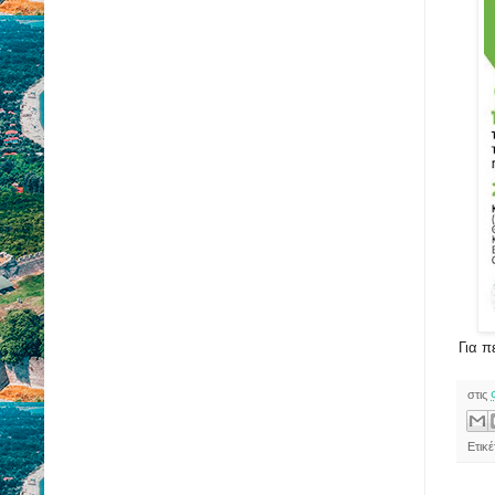
Για π
στις
Ετικ