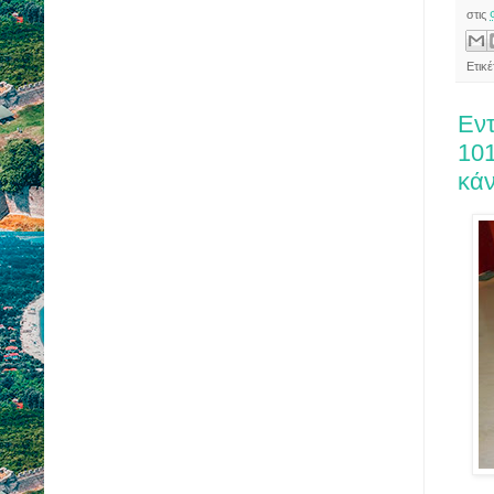
στις
Ετικ
Εν
101
κά