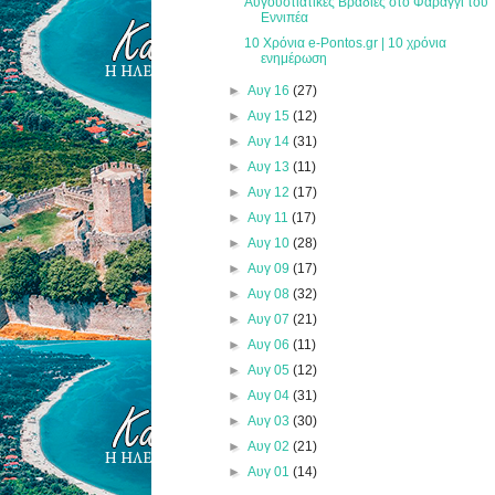
Αυγουστιάτικες Βραδιές στο Φαράγγι του
Εννιπέα
10 Χρόνια e-Pontos.gr | 10 χρόνια
ενημέρωση
►
Αυγ 16
(27)
►
Αυγ 15
(12)
►
Αυγ 14
(31)
►
Αυγ 13
(11)
►
Αυγ 12
(17)
►
Αυγ 11
(17)
►
Αυγ 10
(28)
►
Αυγ 09
(17)
►
Αυγ 08
(32)
►
Αυγ 07
(21)
►
Αυγ 06
(11)
►
Αυγ 05
(12)
►
Αυγ 04
(31)
►
Αυγ 03
(30)
►
Αυγ 02
(21)
►
Αυγ 01
(14)