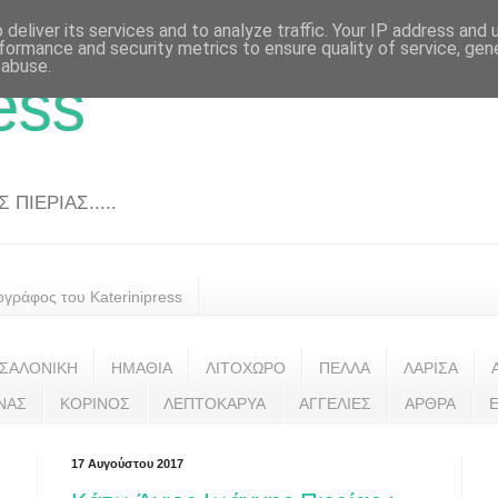
deliver its services and to analyze traffic. Your IP address and
formance and security metrics to ensure quality of service, ge
 abuse.
ess
ΠΙΕΡΙΑΣ.....
ογράφος του Katerinipress
ΣΑΛΟΝΙΚΗ
ΗΜΑΘΙΑ
ΛΙΤΟΧΩΡΟ
ΠΕΛΛΑ
ΛΑΡΙΣΑ
ΝΑΣ
ΚΟΡΙΝΟΣ
ΛΕΠΤΟΚΑΡΥΑ
ΑΓΓΕΛΙΕΣ
ΑΡΘΡΑ
17 Αυγούστου 2017