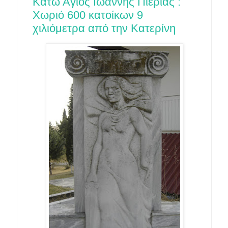
Κάτω Άγιος Ιωάννης Πιερίας :
Χωριό 600 κατοίκων 9
χιλιόμετρα από την Κατερίνη