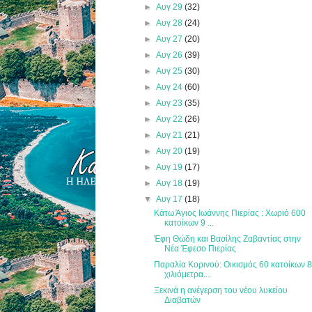
►
Αυγ 29
(32)
►
Αυγ 28
(24)
►
Αυγ 27
(20)
►
Αυγ 26
(39)
►
Αυγ 25
(30)
►
Αυγ 24
(60)
►
Αυγ 23
(35)
►
Αυγ 22
(26)
►
Αυγ 21
(21)
►
Αυγ 20
(19)
►
Αυγ 19
(17)
►
Αυγ 18
(19)
▼
Αυγ 17
(18)
Κάτω Άγιος Ιωάννης Πιερίας : Χωριό 600
κατοίκων 9 ...
Έφη Θώδη και Βασίλης Ζαβαντίας στην
Νέα Έφεσο Πιερίας
Παραλία Κορινού: Οικισμός 60 κατοίκων 
χιλιόμετρα...
Ξεκινά η ανέγερση του νέου λυκείου
Διαβατών