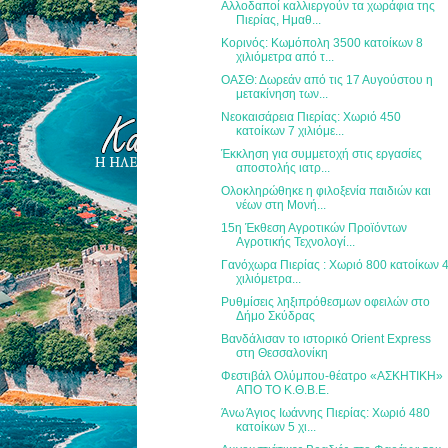
Αλλοδαποί καλλιεργούν τα χωράφια της
Πιερίας, Ημαθ...
Κορινός: Κωμόπολη 3500 κατοίκων 8
χιλιόμετρα από τ...
ΟΑΣΘ: Δωρεάν από τις 17 Αυγούστου η
μετακίνηση των...
Νεοκαισάρεια Πιερίας: Χωριό 450
κατοίκων 7 χιλιόμε...
Έκκληση για συμμετοχή στις εργασίες
αποστολής ιατρ...
Ολοκληρώθηκε η φιλοξενία παιδιών και
νέων στη Μονή...
15η Έκθεση Αγροτικών Προϊόντων
Αγροτικής Τεχνολογί...
Γανόχωρα Πιερίας : Χωριό 800 κατοίκων 
χιλιόμετρα...
Ρυθμίσεις ληξιπρόθεσμων οφειλών στο
Δήμο Σκύδρας
Βανδάλισαν το ιστορικό Orient Express
στη Θεσσαλονίκη
Φεστιβάλ Ολύμπου-θέατρο «ΑΣΚΗΤΙΚΗ»
ΑΠΟ ΤΟ Κ.Θ.Β.Ε.
Άνω Άγιος Ιωάννης Πιερίας: Χωριό 480
κατοίκων 5 χι...