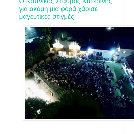
Ο Καπνικός Σταθμός Κατερίνης
για ακόμη μια φορά χάρισε
μαγευτικές στιγμές