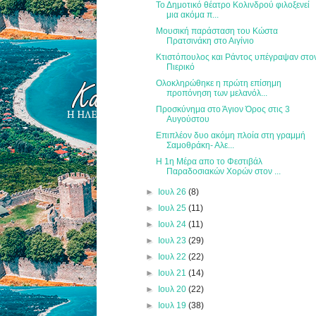
Το Δημοτικό θέατρο Κολινδρού φιλοξενεί
μια ακόμα π...
Μουσική παράσταση του Κώστα
Πρατσινάκη στο Αιγίνιο
Κτιστόπουλος και Ράντος υπέγραψαν στο
Πιερικό
Ολοκληρώθηκε η πρώτη επίσημη
προπόνηση των μελανόλ...
Προσκύνημα στο Άγιον Όρος στις 3
Αυγούστου
Επιπλέον δυο ακόμη πλοία στη γραμμή
Σαμοθράκη- Αλε...
Η 1η Μέρα απο το Φεστιβάλ
Παραδοσιακών Χορών στον ...
►
Ιουλ 26
(8)
►
Ιουλ 25
(11)
►
Ιουλ 24
(11)
►
Ιουλ 23
(29)
►
Ιουλ 22
(22)
►
Ιουλ 21
(14)
►
Ιουλ 20
(22)
►
Ιουλ 19
(38)