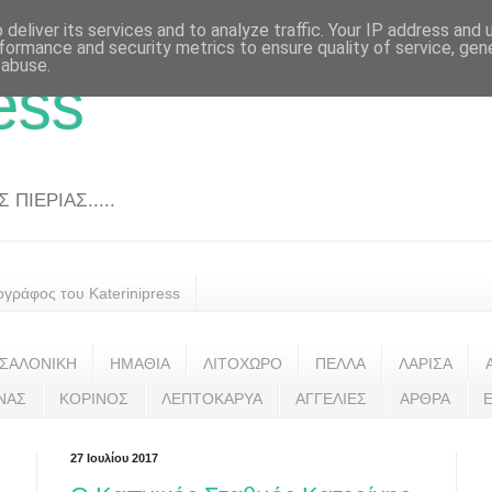
deliver its services and to analyze traffic. Your IP address and
formance and security metrics to ensure quality of service, ge
 abuse.
ess
ΠΙΕΡΙΑΣ.....
ογράφος του Katerinipress
ΣΑΛΟΝΙΚΗ
ΗΜΑΘΙΑ
ΛΙΤΟΧΩΡΟ
ΠΕΛΛΑ
ΛΑΡΙΣΑ
ΝΑΣ
ΚΟΡΙΝΟΣ
ΛΕΠΤΟΚΑΡΥΑ
ΑΓΓΕΛΙΕΣ
ΑΡΘΡΑ
27 Ιουλίου 2017