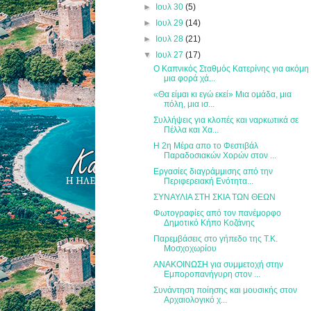
►
Ιουλ 30
(5)
►
Ιουλ 29
(14)
►
Ιουλ 28
(21)
▼
Ιουλ 27
(17)
Ο Καπνικός Σταθμός Κατερίνης για ακόμη
μια φορά χά...
«Θα είμαι κι εγώ εκεί» Μια ομάδα, μια
πόλη, μια ισ...
Συλλήψεις για κλοπές και ναρκωτικά σε
Πέλλα και Χα...
Η 2η Μέρα απο το Φεστιβάλ
Παραδοσιακών Χορών στον ...
Εργασίες διαγράμμισης από την
Περιφερειακή Ενότητα...
ΣΥΝΑΥΛΙΑ ΣΤΗ ΣΚΙΑ ΤΩΝ ΘΕΩΝ
Φωτογραφίες από τον πανέμορφο
Δημοτικό Κήπο Κοζάνης
Παρεμβάσεις στο γήπεδο της Τ.Κ.
Μοσχοχωρίου
ΑΝΑΚΟΙΝΩΣΗ για συμμετοχή στην
Εμποροπανήγυρη στον ...
Συνάντηση ποίησης και μουσικής στον
Αρχαιολογικό χ...