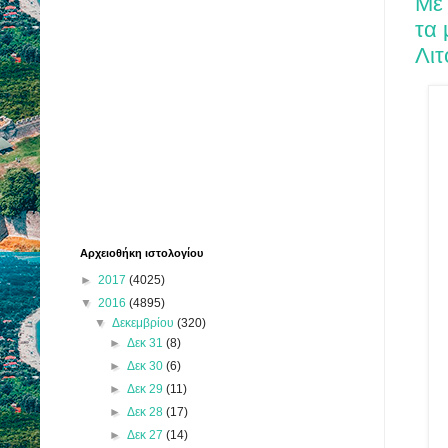
Με
τα 
Λι
Αρχειοθήκη ιστολογίου
►
2017
(4025)
▼
2016
(4895)
▼
Δεκεμβρίου
(320)
►
Δεκ 31
(8)
►
Δεκ 30
(6)
►
Δεκ 29
(11)
►
Δεκ 28
(17)
►
Δεκ 27
(14)