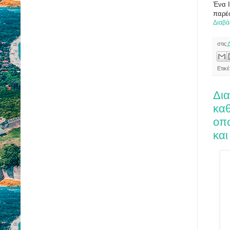
Ένα Ι
παρέσ
Διαβά
στις
Ετικ
Δι
καθ
οπ
κα