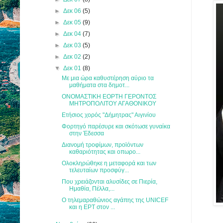
►
Δεκ 06
(5)
►
Δεκ 05
(9)
►
Δεκ 04
(7)
►
Δεκ 03
(5)
►
Δεκ 02
(2)
▼
Δεκ 01
(8)
Με μια ώρα καθυστέρηση αύριο τα
μαθήματα στα δημοτ...
ΟΝΟΜΑΣΤΙΚΗ ΕΟΡΤΗ ΓΕΡΟΝΤΟΣ
ΜΗΤΡΟΠΟΛΙΤΟΥ ΑΓΑΘΟΝΙΚΟΥ
Ετήσιος χορός "Δήμητρας" Αιγινίου
Φορτηγό παρέσυρε και σκότωσε γυναίκα
στην Έδεσσα
Διανομή τροφίμων, προϊόντων
καθαριότητας και οπωρο...
Ολοκληρώθηκε η μεταφορά και των
τελευταίων προσφύγ...
Που χρειάζονται αλυσίδες σε Πιερία,
Ημαθία, Πέλλα,...
Ο τηλεμαραθώνιος αγάπης της UNICEF
και η ΕΡΤ στον ...