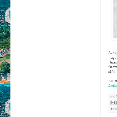
Ανακο
παγετ
Περιφ
Θεσσα
εξής:
ΔΙΕΥ
Διαβά
στις
Ετικ