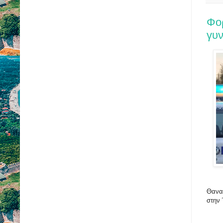
Φο
γυ
Θανατ
στην