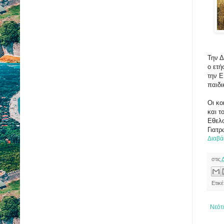
Την Δ
ο ετ
την Ε
παιδι
Οι κο
και τ
Εθελο
Γιατρ
Διαβά
στις
Ετικ
Νεότ