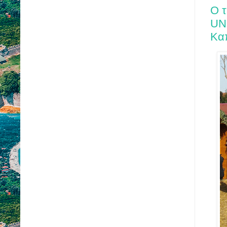
Ο 
UN
Κα