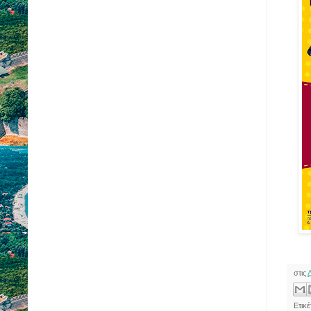
στις
Ετικέ