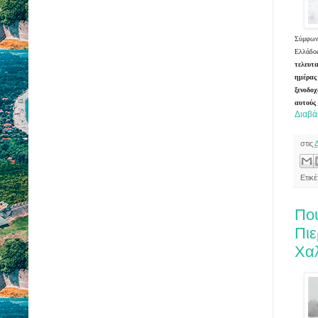
Σύμφωνα
Ελλάδος
τελευτ
ημέρας
ξενοδοχ
αυτούς
Διαβά
στις
Ετικ
Που
Πιε
Χαλ