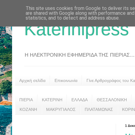
This site uses cookies from Google to deliver its se
are shared with Google along with performance and 
statistics, and to detect and address abuse.
Katerinipress
Η ΗΛΕΚΤΡΟΝΙΚΗ ΕΦΗΜΕΡΙΔΑ ΤΗΣ ΠΙΕΡΙΑΣ....
Αρχική σελίδα
Επικοινωνία
Γίνε Αρθρογράφος του Kat
ΠΙΕΡΙΑ
ΚΑΤΕΡΙΝΗ
ΕΛΛΑΔΑ
ΘΕΣΣΑΛΟΝΙΚΗ
ΚΟΖΑΝΗ
ΜΑΚΡΥΓΙΑΛΟΣ
ΠΛΑΤΑΜΩΝΑΣ
ΚΟΡΙ
1 Δεκ