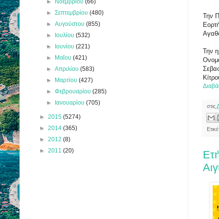
►
Νοεμβρίου
(66)
►
Σεπτεμβρίου
(480)
Την Π
►
Αυγούστου
(855)
Εορτή
Αγαθο
►
Ιουλίου
(532)
►
Ιουνίου
(221)
Την η
►
Μαΐου
(421)
Ονομα
Σεβασ
►
Απριλίου
(583)
Κίτρο
►
Μαρτίου
(427)
Διαβά
►
Φεβρουαρίου
(285)
►
Ιανουαρίου
(705)
στις
►
2015
(5274)
►
2014
(365)
Ετικ
►
2012
(8)
►
2011
(20)
Ετή
Αιγ