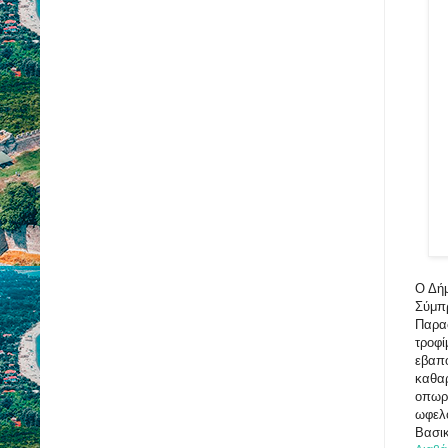
Ο Δήμ
Σύμπρ
Παρασ
τροφί
εβαπο
καθαρ
οπωρ
ωφελο
Βασικ