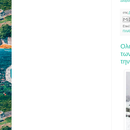
Διαβά
στις
Ετικ
ΠΛΑ
Ολ
τω
τη