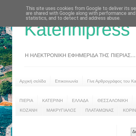
This site uses cookies from Google to deliver its se
are shared with Google along with performance and 
statistics, and to detect and address abuse.
Katerinipress
Η ΗΛΕΚΤΡΟΝΙΚΗ ΕΦΗΜΕΡΙΔΑ ΤΗΣ ΠΙΕΡΙΑΣ....
Αρχική σελίδα
Επικοινωνία
Γίνε Αρθρογράφος του Kat
ΠΙΕΡΙΑ
ΚΑΤΕΡΙΝΗ
ΕΛΛΑΔΑ
ΘΕΣΣΑΛΟΝΙΚΗ
ΚΟΖΑΝΗ
ΜΑΚΡΥΓΙΑΛΟΣ
ΠΛΑΤΑΜΩΝΑΣ
ΚΟΡΙ
Δ