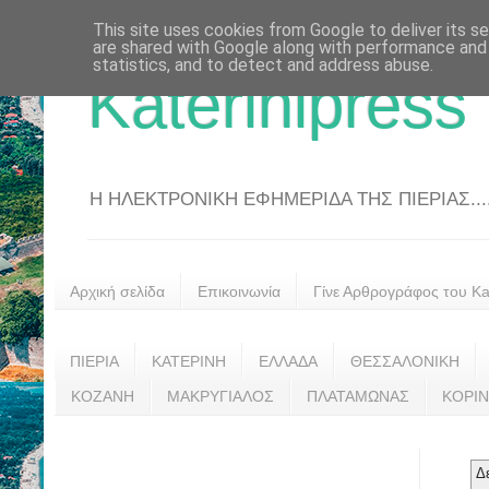
This site uses cookies from Google to deliver its se
are shared with Google along with performance and 
statistics, and to detect and address abuse.
Katerinipress
Η ΗΛΕΚΤΡΟΝΙΚΗ ΕΦΗΜΕΡΙΔΑ ΤΗΣ ΠΙΕΡΙΑΣ....
Αρχική σελίδα
Επικοινωνία
Γίνε Αρθρογράφος του Kat
ΠΙΕΡΙΑ
ΚΑΤΕΡΙΝΗ
ΕΛΛΑΔΑ
ΘΕΣΣΑΛΟΝΙΚΗ
ΚΟΖΑΝΗ
ΜΑΚΡΥΓΙΑΛΟΣ
ΠΛΑΤΑΜΩΝΑΣ
ΚΟΡΙ
Δ