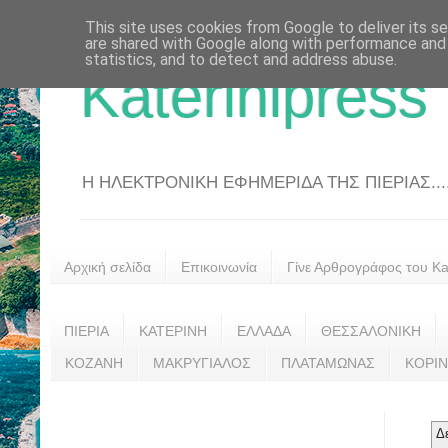
This site uses cookies from Google to deliver its se
are shared with Google along with performance and 
statistics, and to detect and address abuse.
Katerinipress
Η ΗΛΕΚΤΡΟΝΙΚΗ ΕΦΗΜΕΡΙΔΑ ΤΗΣ ΠΙΕΡΙΑΣ....
Αρχική σελίδα
Επικοινωνία
Γίνε Αρθρογράφος του Kat
ΠΙΕΡΙΑ
ΚΑΤΕΡΙΝΗ
ΕΛΛΑΔΑ
ΘΕΣΣΑΛΟΝΙΚΗ
ΚΟΖΑΝΗ
ΜΑΚΡΥΓΙΑΛΟΣ
ΠΛΑΤΑΜΩΝΑΣ
ΚΟΡΙ
Δ