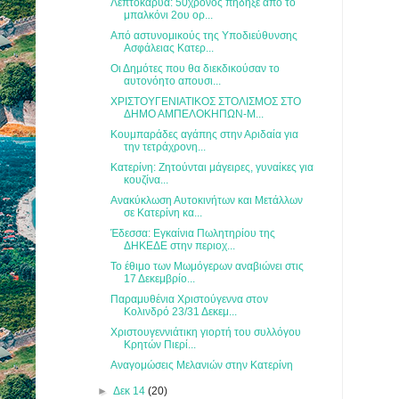
Λεπτοκαρυά: 50χρονος πήδηξε από το
μπαλκόνι 2ου ορ...
Από αστυνομικούς της Υποδιεύθυνσης
Ασφάλειας Κατερ...
Οι Δημότες που θα διεκδικούσαν το
αυτονόητο απουσι...
ΧΡΙΣΤΟΥΓΕΝΙΑΤΙΚΟΣ ΣΤΟΛΙΣΜΟΣ ΣΤΟ
ΔΗΜΟ ΑΜΠΕΛΟΚΗΠΩΝ-Μ...
Κουμπαράδες αγάπης στην Αριδαία για
την τετράχρονη...
Κατερίνη: Ζητούνται μάγειρες, γυναίκες για
κουζίνα...
Ανακύκλωση Αυτοκινήτων και Μετάλλων
σε Κατερίνη κα...
Έδεσσα: Εγκαίνια Πωλητηρίου της
ΔΗΚΕΔΕ στην περιοχ...
Το έθιμο των Μωμόγερων αναβιώνει στις
17 Δεκεμβρίο...
Παραμυθένια Χριστούγεννα στον
Κολινδρό 23/31 Δεκεμ...
Χριστουγεννιάτικη γιορτή του συλλόγου
Κρητών Πιερί...
Αναγομώσεις Μελανιών στην Κατερίνη
►
Δεκ 14
(20)