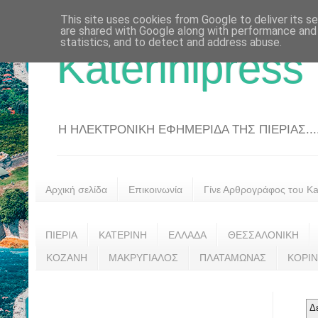
This site uses cookies from Google to deliver its se
are shared with Google along with performance and 
statistics, and to detect and address abuse.
Katerinipress
Η ΗΛΕΚΤΡΟΝΙΚΗ ΕΦΗΜΕΡΙΔΑ ΤΗΣ ΠΙΕΡΙΑΣ....
Αρχική σελίδα
Επικοινωνία
Γίνε Αρθρογράφος του Kat
ΠΙΕΡΙΑ
ΚΑΤΕΡΙΝΗ
ΕΛΛΑΔΑ
ΘΕΣΣΑΛΟΝΙΚΗ
ΚΟΖΑΝΗ
ΜΑΚΡΥΓΙΑΛΟΣ
ΠΛΑΤΑΜΩΝΑΣ
ΚΟΡΙ
Δ