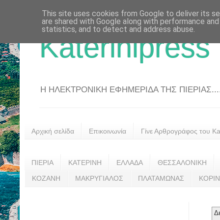
This site uses cookies from Google to deliver its se
are shared with Google along with performance and 
statistics, and to detect and address abuse.
Katerinipress
Η ΗΛΕΚΤΡΟΝΙΚΗ ΕΦΗΜΕΡΙΔΑ ΤΗΣ ΠΙΕΡΙΑΣ....
Αρχική σελίδα
Επικοινωνία
Γίνε Αρθρογράφος του Kat
ΠΙΕΡΙΑ
ΚΑΤΕΡΙΝΗ
ΕΛΛΑΔΑ
ΘΕΣΣΑΛΟΝΙΚΗ
ΚΟΖΑΝΗ
ΜΑΚΡΥΓΙΑΛΟΣ
ΠΛΑΤΑΜΩΝΑΣ
ΚΟΡΙ
Δ