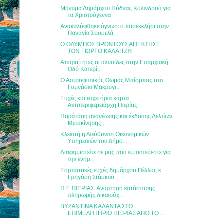
Μήνυμα Δημάρχου Πύδνας Κολινδρού για
τα Χριστούγεννα
Ανακαλύφθηκε άγνωστο παρεκκλήσι στην
Παναγία Σουμελά
Ο ΟΛΥΜΠΟΣ ΒΡΟΝΤΟΥΣ ΑΠΕΚΤΗΣΕ
ΤΟΝ ΓΙΩΡΓΟ ΚΑΛΑΪΤΖΗ
Απαραίτητες οι αλυσίδες στην Επαρχιακή
Οδό Κατερί...
Ο Αστροφυσικός Θωμάς Μπίσμπας στο
Γυμνάσιο Μακρυγι...
Ευχές και ευχετήρια κάρτα
Αντιπεριφερειάρχη Πιερίας
Παράταση ανανέωσης και έκδοσης Δελτίων
Μετακίνησης...
Κλειστή η Διεύθυνση Οικονομικών
Υπηρεσιών του Δήμο...
Διαφημιστείτε σε μας που εμπιστεύεστε για
την ενημ...
Εορταστικές ευχές δημάρχου Πέλλας κ.
Γρηγόρη Στάμκου
Π.Ε.ΠΙΕΡΙΑΣ: Ανάρτηση κατάστασης
πληρωμής δικαιούχ...
ΒΥΖΑΝΤΙΝΑ ΚΑΛΑΝΤΑ ΣΤΟ
ΕΠΙΜΕΛΗΤΗΡΙΟ ΠΙΕΡΙΑΣ ΑΠΟ ΤΟ ...