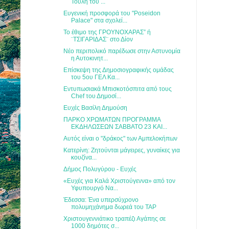
Τούλη του ...
Ευγενική προσφορά του "Poseidon
Palace" στα σχολεί...
Το έθιμο της ΓΡΟΥΝΟΧΑΡΑΣ” ή
¨ΤΣΙΓΑΡΙΔΑΣ¨ στο Δίον
Νέο περιπολικό παρέδωσε στην Αστυνομία
η Αυτοκινητ...
Επίσκεψη της Δημοσιογραφικής ομάδας
του 5ου ΓΕΛ Κα...
Εντυπωσιακά Μπισκοτόσπιτα από τους
Chef του Δημοσί...
Ευχές Βασίλη Δημούση
ΠΑΡΚΟ ΧΡΩΜΑΤΩΝ ΠΡΟΓΡΑΜΜΑ
ΕΚΔΗΛΩΣΕΩΝ ΣΑΒΒΑΤΟ 23 ΚΑΙ...
Αυτός είναι ο "δράκος" των Αμπελοκήπων
Κατερίνη: Ζητούνται μάγειρες, γυναίκες για
κουζίνα...
Δήμος Πολυγύρου - Ευχές
«Ευχές για Καλά Χριστούγεννα» από τον
Υφυπουργό Να...
Έδεσσα: Ένα υπερσύχρονο
πολυμηχάνημα δωρεά του TAP
Χριστουγεννιάτικο τραπέζι Αγάπης σε
1000 δημότες σ...