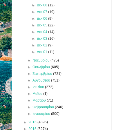
►
Δεκ 08
(12)
►
Δεκ 07
(19)
►
Δεκ 06
(9)
►
Δεκ 05
(22)
►
Δεκ 04
(14)
►
Δεκ 03
(16)
►
Δεκ 02
(9)
►
Δεκ 01
(11)
►
Νοεμβρίου
(475)
►
Οκτωβρίου
(605)
►
Σεπτεμβρίου
(721)
►
Αυγούστου
(751)
►
Ιουλίου
(272)
►
Μαΐου
(1)
►
Μαρτίου
(71)
►
Φεβρουαρίου
(246)
►
Ιανουαρίου
(500)
►
2016
(4895)
►
2015
(5274)