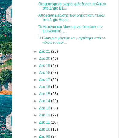
Θερμαινόμενοι χώροι φιλοξενίας πολιτών
στο Δήμο Βέ...
Απόφαση μείωσης των δημοτικών τελών
στο Δήμο Λαρισ...
Τα Λεμόνια και Μανταρίνια έστειλαν την
Εθελοντική ...
Η Γλυκερία μάγεψε και μαγεύτηκε από το
«Χριστουγεν...
►
Δεκ 21
(26)
►
Δεκ 20
(40)
►
Δεκ 19
(47)
►
Δεκ 18
(27)
►
Δεκ 17
(26)
►
Δεκ 16
(18)
►
Δεκ 15
(35)
►
Δεκ 14
(20)
►
Δεκ 13
(32)
►
Δεκ 12
(27)
►
Δεκ 11
(20)
►
Δεκ 10
(13)
►
Δεκ 09
(9)