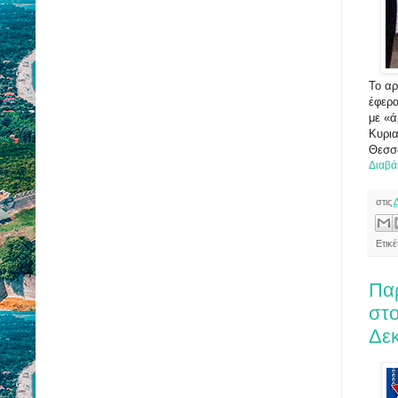
Το αρ
έφερα
με «ά
Κυρια
Θεσσ
Διαβά
στις
Ετικ
Πα
στο
Δε