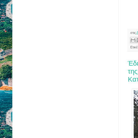
στις
Ετικ
Έδ
τη
Κα