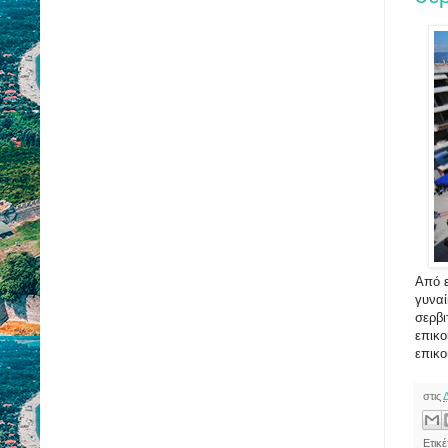
Από ε
γυναί
σερβι
επικο
επικο
στις
Ετικ