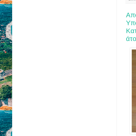
Απ
Υπ
Κα
άτο