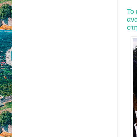
Το
ανα
στ