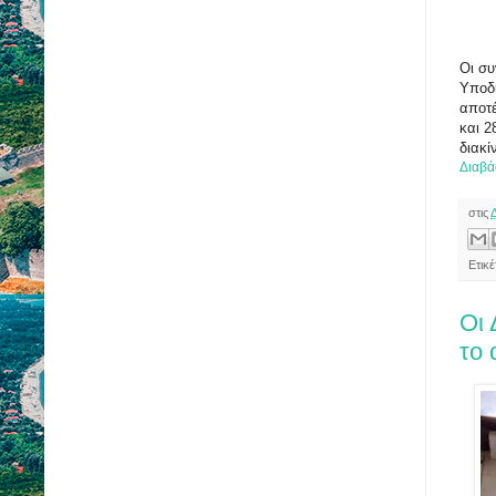
Οι συ
Υποδι
αποτ
και 2
διακί
Διαβά
στις
Ετικ
Οι 
το 