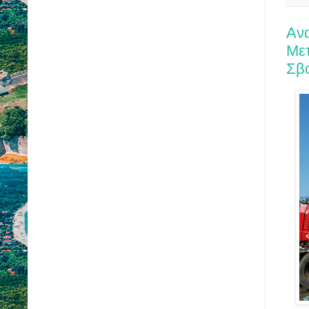
Αν
Μετ
Σβ