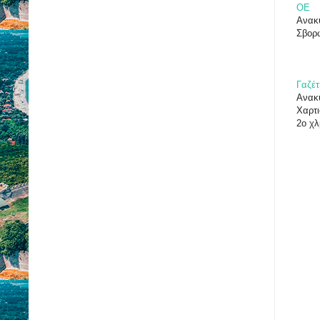
ΟΕ
Ανακ
Σβορ
Γαζέτ
Ανακ
Χαρτι
2ο χλ