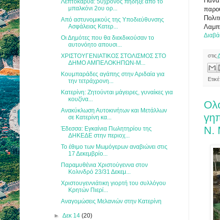
Πανα
Λεπτοκαρυά: 50χρονος πήδηξε από το
μπαλκόνι 2ου ορ...
παρου
Πολιτ
Από αστυνομικούς της Υποδιεύθυνσης
Ασφάλειας Κατερ...
Λαμπ
Διαβά
Οι Δημότες που θα διεκδικούσαν το
αυτονόητο απουσι...
ΧΡΙΣΤΟΥΓΕΝΙΑΤΙΚΟΣ ΣΤΟΛΙΣΜΟΣ ΣΤΟ
στις
ΔΗΜΟ ΑΜΠΕΛΟΚΗΠΩΝ-Μ...
Κουμπαράδες αγάπης στην Αριδαία για
Ετικ
την τετράχρονη...
Κατερίνη: Ζητούνται μάγειρες, γυναίκες για
κουζίνα...
Ολ
Ανακύκλωση Αυτοκινήτων και Μετάλλων
γη
σε Κατερίνη κα...
Ν.
Έδεσσα: Εγκαίνια Πωλητηρίου της
ΔΗΚΕΔΕ στην περιοχ...
Το έθιμο των Μωμόγερων αναβιώνει στις
17 Δεκεμβρίο...
Παραμυθένια Χριστούγεννα στον
Κολινδρό 23/31 Δεκεμ...
Χριστουγεννιάτικη γιορτή του συλλόγου
Κρητών Πιερί...
Αναγομώσεις Μελανιών στην Κατερίνη
►
Δεκ 14
(20)