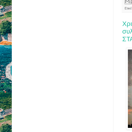
Ετικ
Χρι
συλ
ΣΤ