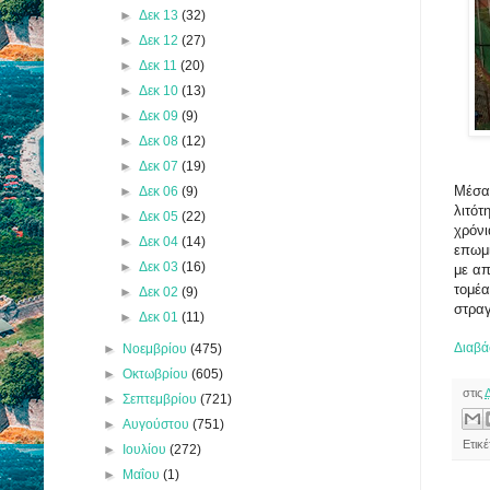
►
Δεκ 13
(32)
►
Δεκ 12
(27)
►
Δεκ 11
(20)
►
Δεκ 10
(13)
►
Δεκ 09
(9)
►
Δεκ 08
(12)
►
Δεκ 07
(19)
Μέσα 
►
Δεκ 06
(9)
λιτότ
►
Δεκ 05
(22)
χρόνι
►
Δεκ 04
(14)
επωμι
►
Δεκ 03
(16)
με α
τομέα
►
Δεκ 02
(9)
στρα
►
Δεκ 01
(11)
Διαβά
►
Νοεμβρίου
(475)
►
Οκτωβρίου
(605)
στις
►
Σεπτεμβρίου
(721)
►
Αυγούστου
(751)
Ετικ
►
Ιουλίου
(272)
►
Μαΐου
(1)