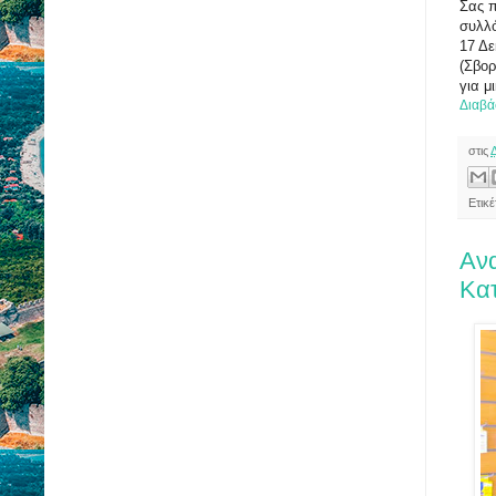
Σας π
συλλό
17 Δε
(Σβορ
για μ
Διαβά
στις
Ετικ
Αν
Κατ