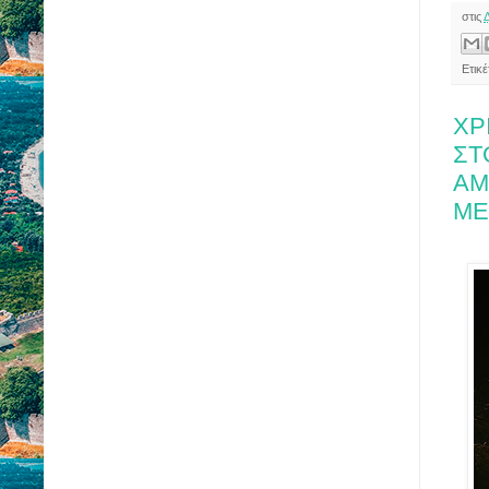
στις
Ετικέ
ΧΡ
ΣΤ
ΑΜ
ΜΕ