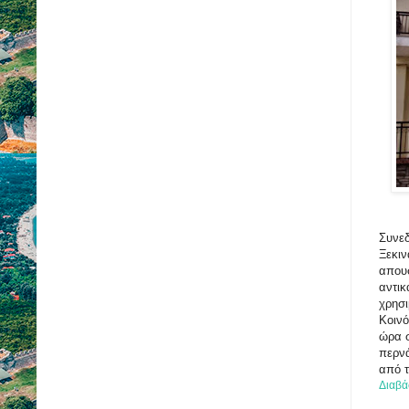
Συνεδ
Ξεκιν
απουσ
αντικ
χρησι
Κοινό
ώρα σ
περνά
από τ
Διαβά