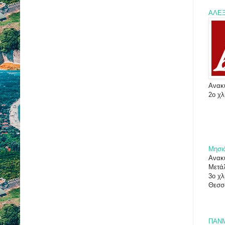
ΑΛΕ
Ανακ
2ο χλ
Μησι
Ανακ
Μετά
3ο χλ
Θεσσα
ΠΑΝΜ