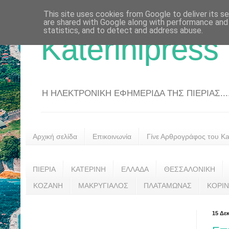
This site uses cookies from Google to deliver its se
are shared with Google along with performance and 
statistics, and to detect and address abuse.
Katerinipress
Η ΗΛΕΚΤΡΟΝΙΚΗ ΕΦΗΜΕΡΙΔΑ ΤΗΣ ΠΙΕΡΙΑΣ....
Αρχική σελίδα
Επικοινωνία
Γίνε Αρθρογράφος του Kat
ΠΙΕΡΙΑ
ΚΑΤΕΡΙΝΗ
ΕΛΛΑΔΑ
ΘΕΣΣΑΛΟΝΙΚΗ
ΚΟΖΑΝΗ
ΜΑΚΡΥΓΙΑΛΟΣ
ΠΛΑΤΑΜΩΝΑΣ
ΚΟΡΙ
15 Δε