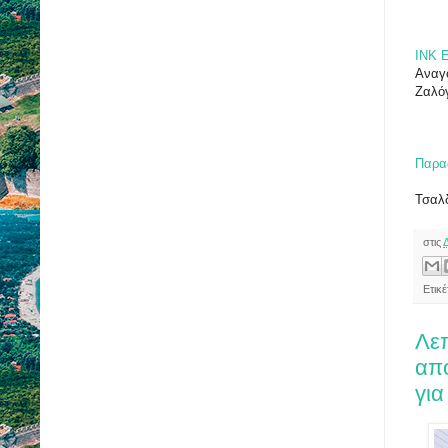
INK 
Αναγ
Ζαλόγ
Παρασ
Τσαλ
στις
Ετικ
Λε
απ
για