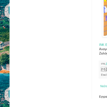
INK 
Αναγ
Ζαλόγ
στις
Ετικ
Νεότ
Εγγρα