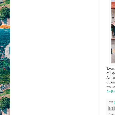
Ένας 
σύμφω
Λεπτο
συλλά
που ε
Διαβά
στις
Ετικέ