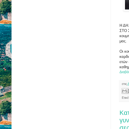
Η ΔΗ
ΣΤΟ 
κουμπ
μας.
Οι κο
καρδι
ετών 
καθημ
Διαβά
στις
Ετικ
Κατ
γυν
σερ