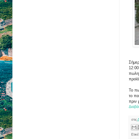
Σήμερ
12:00
πωλητ
προϊ
Το πω
το πα
πριν 
Διαβά
στις
Ετικ