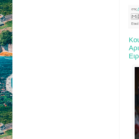
στις
Ετικ
Κο
Αρι
Ει