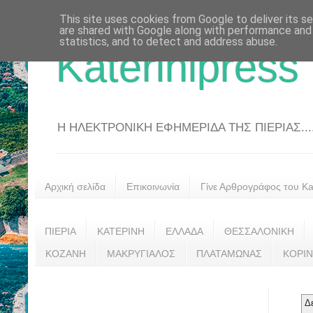
This site uses cookies from Google to deliver its se
are shared with Google along with performance and 
statistics, and to detect and address abuse.
Katerinipress
Η ΗΛΕΚΤΡΟΝΙΚΗ ΕΦΗΜΕΡΙΔΑ ΤΗΣ ΠΙΕΡΙΑΣ....
Αρχική σελίδα
Επικοινωνία
Γίνε Αρθρογράφος του Kat
ΠΙΕΡΙΑ
ΚΑΤΕΡΙΝΗ
ΕΛΛΑΔΑ
ΘΕΣΣΑΛΟΝΙΚΗ
ΚΟΖΑΝΗ
ΜΑΚΡΥΓΙΑΛΟΣ
ΠΛΑΤΑΜΩΝΑΣ
ΚΟΡΙ
Δ