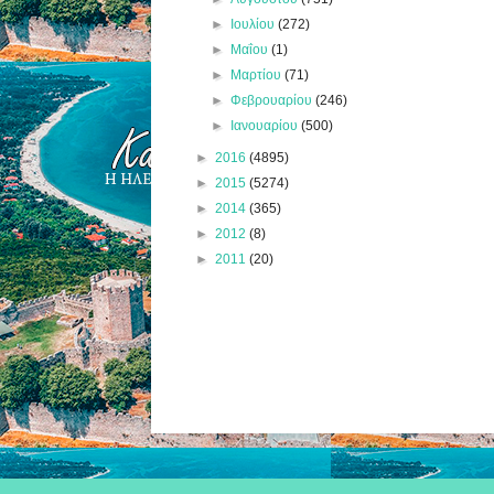
►
Ιουλίου
(272)
►
Μαΐου
(1)
►
Μαρτίου
(71)
►
Φεβρουαρίου
(246)
►
Ιανουαρίου
(500)
►
2016
(4895)
►
2015
(5274)
►
2014
(365)
►
2012
(8)
►
2011
(20)