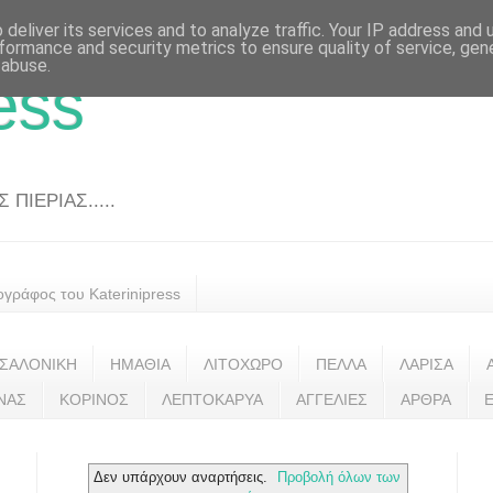
deliver its services and to analyze traffic. Your IP address and
formance and security metrics to ensure quality of service, ge
 abuse.
ess
ΠΙΕΡΙΑΣ.....
ογράφος του Katerinipress
ΣΑΛΟΝΙΚΗ
ΗΜΑΘΙΑ
ΛΙΤΟΧΩΡΟ
ΠΕΛΛΑ
ΛΑΡΙΣΑ
ΝΑΣ
ΚΟΡΙΝΟΣ
ΛΕΠΤΟΚΑΡΥΑ
ΑΓΓΕΛΙΕΣ
ΑΡΘΡΑ
Δεν υπάρχουν αναρτήσεις.
Προβολή όλων των