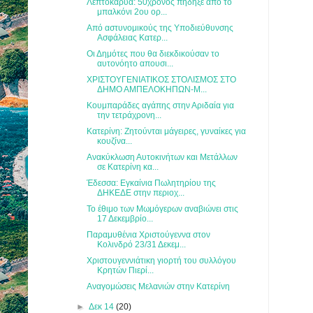
Λεπτοκαρυά: 50χρονος πήδηξε από το
μπαλκόνι 2ου ορ...
Από αστυνομικούς της Υποδιεύθυνσης
Ασφάλειας Κατερ...
Οι Δημότες που θα διεκδικούσαν το
αυτονόητο απουσι...
ΧΡΙΣΤΟΥΓΕΝΙΑΤΙΚΟΣ ΣΤΟΛΙΣΜΟΣ ΣΤΟ
ΔΗΜΟ ΑΜΠΕΛΟΚΗΠΩΝ-Μ...
Κουμπαράδες αγάπης στην Αριδαία για
την τετράχρονη...
Κατερίνη: Ζητούνται μάγειρες, γυναίκες για
κουζίνα...
Ανακύκλωση Αυτοκινήτων και Μετάλλων
σε Κατερίνη κα...
Έδεσσα: Εγκαίνια Πωλητηρίου της
ΔΗΚΕΔΕ στην περιοχ...
Το έθιμο των Μωμόγερων αναβιώνει στις
17 Δεκεμβρίο...
Παραμυθένια Χριστούγεννα στον
Κολινδρό 23/31 Δεκεμ...
Χριστουγεννιάτικη γιορτή του συλλόγου
Κρητών Πιερί...
Αναγομώσεις Μελανιών στην Κατερίνη
►
Δεκ 14
(20)