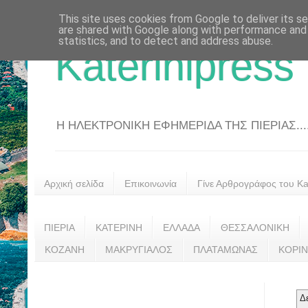
This site uses cookies from Google to deliver its se
are shared with Google along with performance and 
statistics, and to detect and address abuse.
Katerinipress
Η ΗΛΕΚΤΡΟΝΙΚΗ ΕΦΗΜΕΡΙΔΑ ΤΗΣ ΠΙΕΡΙΑΣ....
Αρχική σελίδα
Επικοινωνία
Γίνε Αρθρογράφος του Kat
ΠΙΕΡΙΑ
ΚΑΤΕΡΙΝΗ
ΕΛΛΑΔΑ
ΘΕΣΣΑΛΟΝΙΚΗ
ΚΟΖΑΝΗ
ΜΑΚΡΥΓΙΑΛΟΣ
ΠΛΑΤΑΜΩΝΑΣ
ΚΟΡΙ
Δ