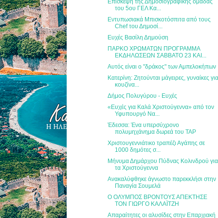
Επίσκεψη της Δημοσιογραφικής ομάδας
του 5ου ΓΕΛ Κα...
Εντυπωσιακά Μπισκοτόσπιτα από τους
Chef του Δημοσί...
Ευχές Βασίλη Δημούση
ΠΑΡΚΟ ΧΡΩΜΑΤΩΝ ΠΡΟΓΡΑΜΜΑ
ΕΚΔΗΛΩΣΕΩΝ ΣΑΒΒΑΤΟ 23 ΚΑΙ...
Αυτός είναι ο "δράκος" των Αμπελοκήπων
Κατερίνη: Ζητούνται μάγειρες, γυναίκες γι
κουζίνα...
Δήμος Πολυγύρου - Ευχές
«Ευχές για Καλά Χριστούγεννα» από τον
Υφυπουργό Να...
Έδεσσα: Ένα υπερσύχρονο
πολυμηχάνημα δωρεά του TAP
Χριστουγεννιάτικο τραπέζι Αγάπης σε
1000 δημότες σ...
Μήνυμα Δημάρχου Πύδνας Κολινδρού γι
τα Χριστούγεννα
Ανακαλύφθηκε άγνωστο παρεκκλήσι στην
Παναγία Σουμελά
Ο ΟΛΥΜΠΟΣ ΒΡΟΝΤΟΥΣ ΑΠΕΚΤΗΣΕ
ΤΟΝ ΓΙΩΡΓΟ ΚΑΛΑΪΤΖΗ
Απαραίτητες οι αλυσίδες στην Επαρχιακή