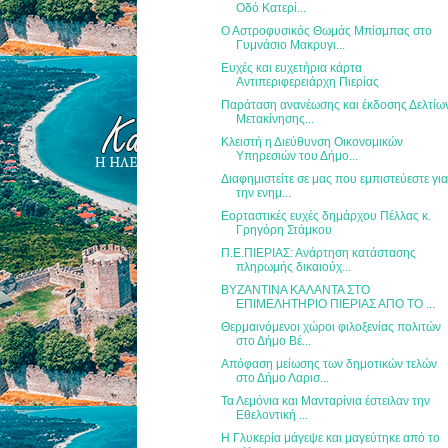
Οδό Κατερί...
Ο Αστροφυσικός Θωμάς Μπίσμπας στο
Γυμνάσιο Μακρυγι...
Ευχές και ευχετήρια κάρτα
Αντιπεριφερειάρχη Πιερίας
Παράταση ανανέωσης και έκδοσης Δελτίω
Μετακίνησης...
Κλειστή η Διεύθυνση Οικονομικών
Υπηρεσιών του Δήμο...
Διαφημιστείτε σε μας που εμπιστεύεστε γι
την ενημ...
Εορταστικές ευχές δημάρχου Πέλλας κ.
Γρηγόρη Στάμκου
Π.Ε.ΠΙΕΡΙΑΣ: Ανάρτηση κατάστασης
πληρωμής δικαιούχ...
ΒΥΖΑΝΤΙΝΑ ΚΑΛΑΝΤΑ ΣΤΟ
ΕΠΙΜΕΛΗΤΗΡΙΟ ΠΙΕΡΙΑΣ ΑΠΟ ΤΟ ...
Θερμαινόμενοι χώροι φιλοξενίας πολιτών
στο Δήμο Βέ...
Απόφαση μείωσης των δημοτικών τελών
στο Δήμο Λαρισ...
Τα Λεμόνια και Μανταρίνια έστειλαν την
Εθελοντική ...
Η Γλυκερία μάγεψε και μαγεύτηκε από το