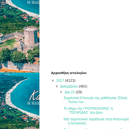
Αρχειοθήκη ιστολογίου
▼
2017
(4123)
▼
Δεκεμβρίου
(481)
▼
Δεκ 22
(29)
Σημαντική Επιτυχία της μαθήτριας Έλλης
Τούλη του ...
Το έθιμο της ΓΡΟΥΝΟΧΑΡΑΣ” ή
¨ΤΣΙΓΑΡΙΔΑΣ¨ στο Δίον
Νέο περιπολικό παρέδωσε στην Αστυνομί
η Αυτοκινητ...