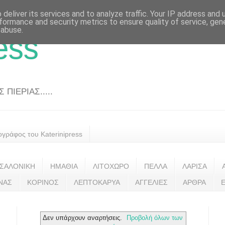
deliver its services and to analyze traffic. Your IP address and
formance and security metrics to ensure quality of service, ge
 abuse.
ess
ΠΙΕΡΙΑΣ.....
ογράφος του Katerinipress
ΣΑΛΟΝΙΚΗ
ΗΜΑΘΙΑ
ΛΙΤΟΧΩΡΟ
ΠΕΛΛΑ
ΛΑΡΙΣΑ
ΝΑΣ
ΚΟΡΙΝΟΣ
ΛΕΠΤΟΚΑΡΥΑ
ΑΓΓΕΛΙΕΣ
ΑΡΘΡΑ
Δεν υπάρχουν αναρτήσεις.
Προβολή όλων των