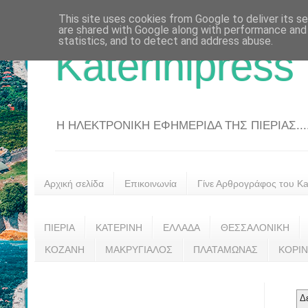
This site uses cookies from Google to deliver its se
are shared with Google along with performance and 
statistics, and to detect and address abuse.
Katerinipress
Η ΗΛΕΚΤΡΟΝΙΚΗ ΕΦΗΜΕΡΙΔΑ ΤΗΣ ΠΙΕΡΙΑΣ....
Αρχική σελίδα
Επικοινωνία
Γίνε Αρθρογράφος του Kat
ΠΙΕΡΙΑ
ΚΑΤΕΡΙΝΗ
ΕΛΛΑΔΑ
ΘΕΣΣΑΛΟΝΙΚΗ
ΚΟΖΑΝΗ
ΜΑΚΡΥΓΙΑΛΟΣ
ΠΛΑΤΑΜΩΝΑΣ
ΚΟΡΙ
Δ