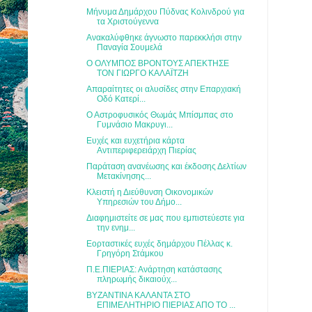
Μήνυμα Δημάρχου Πύδνας Κολινδρού για
τα Χριστούγεννα
Ανακαλύφθηκε άγνωστο παρεκκλήσι στην
Παναγία Σουμελά
Ο ΟΛΥΜΠΟΣ ΒΡΟΝΤΟΥΣ ΑΠΕΚΤΗΣΕ
ΤΟΝ ΓΙΩΡΓΟ ΚΑΛΑΪΤΖΗ
Απαραίτητες οι αλυσίδες στην Επαρχιακή
Οδό Κατερί...
Ο Αστροφυσικός Θωμάς Μπίσμπας στο
Γυμνάσιο Μακρυγι...
Ευχές και ευχετήρια κάρτα
Αντιπεριφερειάρχη Πιερίας
Παράταση ανανέωσης και έκδοσης Δελτίων
Μετακίνησης...
Κλειστή η Διεύθυνση Οικονομικών
Υπηρεσιών του Δήμο...
Διαφημιστείτε σε μας που εμπιστεύεστε για
την ενημ...
Εορταστικές ευχές δημάρχου Πέλλας κ.
Γρηγόρη Στάμκου
Π.Ε.ΠΙΕΡΙΑΣ: Ανάρτηση κατάστασης
πληρωμής δικαιούχ...
ΒΥΖΑΝΤΙΝΑ ΚΑΛΑΝΤΑ ΣΤΟ
ΕΠΙΜΕΛΗΤΗΡΙΟ ΠΙΕΡΙΑΣ ΑΠΟ ΤΟ ...