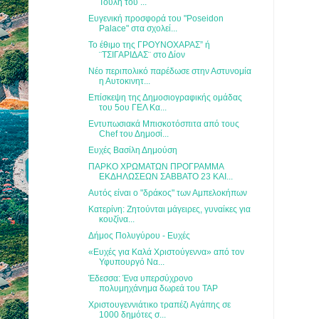
Τούλη του ...
Ευγενική προσφορά του "Poseidon
Palace" στα σχολεί...
Το έθιμο της ΓΡΟΥΝΟΧΑΡΑΣ” ή
¨ΤΣΙΓΑΡΙΔΑΣ¨ στο Δίον
Νέο περιπολικό παρέδωσε στην Αστυνομία
η Αυτοκινητ...
Επίσκεψη της Δημοσιογραφικής ομάδας
του 5ου ΓΕΛ Κα...
Εντυπωσιακά Μπισκοτόσπιτα από τους
Chef του Δημοσί...
Ευχές Βασίλη Δημούση
ΠΑΡΚΟ ΧΡΩΜΑΤΩΝ ΠΡΟΓΡΑΜΜΑ
ΕΚΔΗΛΩΣΕΩΝ ΣΑΒΒΑΤΟ 23 ΚΑΙ...
Αυτός είναι ο "δράκος" των Αμπελοκήπων
Κατερίνη: Ζητούνται μάγειρες, γυναίκες για
κουζίνα...
Δήμος Πολυγύρου - Ευχές
«Ευχές για Καλά Χριστούγεννα» από τον
Υφυπουργό Να...
Έδεσσα: Ένα υπερσύχρονο
πολυμηχάνημα δωρεά του TAP
Χριστουγεννιάτικο τραπέζι Αγάπης σε
1000 δημότες σ...