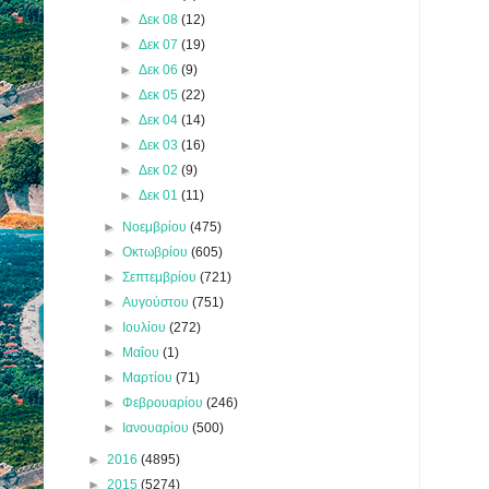
►
Δεκ 08
(12)
►
Δεκ 07
(19)
►
Δεκ 06
(9)
►
Δεκ 05
(22)
►
Δεκ 04
(14)
►
Δεκ 03
(16)
►
Δεκ 02
(9)
►
Δεκ 01
(11)
►
Νοεμβρίου
(475)
►
Οκτωβρίου
(605)
►
Σεπτεμβρίου
(721)
►
Αυγούστου
(751)
►
Ιουλίου
(272)
►
Μαΐου
(1)
►
Μαρτίου
(71)
►
Φεβρουαρίου
(246)
►
Ιανουαρίου
(500)
►
2016
(4895)
►
2015
(5274)