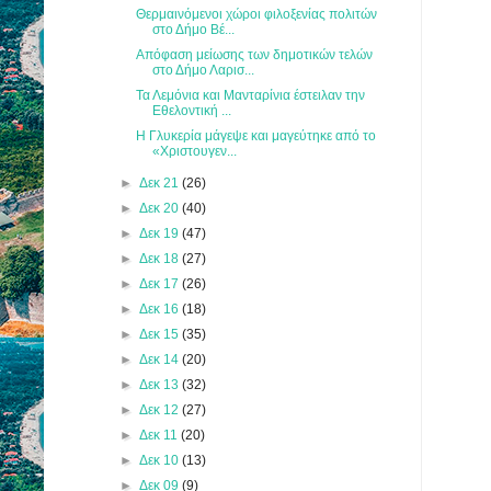
Θερμαινόμενοι χώροι φιλοξενίας πολιτών
στο Δήμο Βέ...
Απόφαση μείωσης των δημοτικών τελών
στο Δήμο Λαρισ...
Τα Λεμόνια και Μανταρίνια έστειλαν την
Εθελοντική ...
Η Γλυκερία μάγεψε και μαγεύτηκε από το
«Χριστουγεν...
►
Δεκ 21
(26)
►
Δεκ 20
(40)
►
Δεκ 19
(47)
►
Δεκ 18
(27)
►
Δεκ 17
(26)
►
Δεκ 16
(18)
►
Δεκ 15
(35)
►
Δεκ 14
(20)
►
Δεκ 13
(32)
►
Δεκ 12
(27)
►
Δεκ 11
(20)
►
Δεκ 10
(13)
►
Δεκ 09
(9)