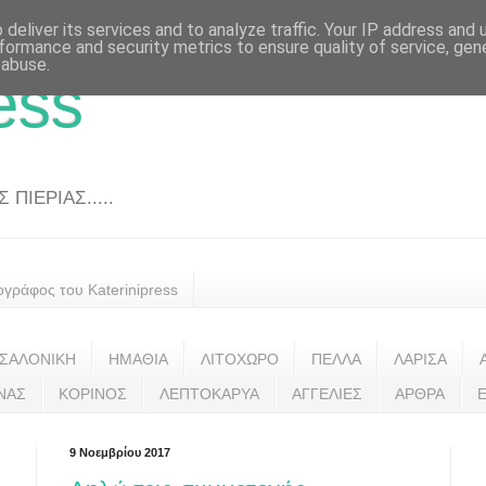
deliver its services and to analyze traffic. Your IP address and
formance and security metrics to ensure quality of service, ge
 abuse.
ess
ΠΙΕΡΙΑΣ.....
ογράφος του Katerinipress
ΣΑΛΟΝΙΚΗ
ΗΜΑΘΙΑ
ΛΙΤΟΧΩΡΟ
ΠΕΛΛΑ
ΛΑΡΙΣΑ
ΝΑΣ
ΚΟΡΙΝΟΣ
ΛΕΠΤΟΚΑΡΥΑ
ΑΓΓΕΛΙΕΣ
ΑΡΘΡΑ
9 Νοεμβρίου 2017