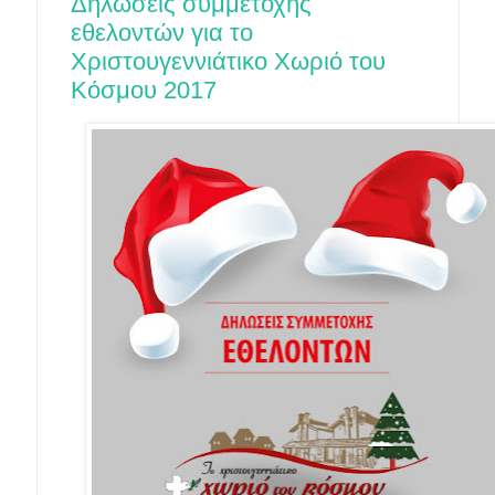
Δηλώσεις συμμετοχής
εθελοντών για το
Χριστουγεννιάτικο Χωριό του
Κόσμου 2017