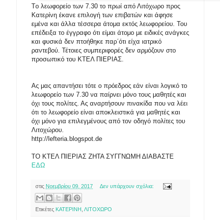
Τo λεωφορείο των 7.30 το πρωί από Λιτόχωρο προς
Κατερίνη έκανε επιλογή των επιβατών και άφησε
εμένα και άλλα τέσσερα άτομα εκτός λεωφορείου. Του
επέδειξα το έγγραφο ότι είμαι άτομο με ειδικές ανάγκες
και φυσικά δεν πτοήθηκε παρ΄ότι είχα ιατρικό
ραντεβού. Τέτοιες συμπεριφορές δεν αρμόζουν στο
προσωπικό του ΚΤΕΛ ΠΙΕΡΙΑΣ.
Ας μας απαντήσει τότε ο πρόεδρος εάν είναι λογικό το
λεωφορείο των 7.30 να παίρνει μόνο τους μαθητές και
όχι τους πολίτες. Ας αναρτήσουν πινακίδα που να λέει
ότι το λεωφορείο είναι αποκλειστικά για μαθητές και
όχι μόνο για επιλεγμένους από τον οδηγό πολίτες του
Λιτοχώρου.
http://lefteria.blogspot.de
ΤΟ ΚΤΕΛ ΠΙΕΡΙΑΣ ΖΗΤΑ ΣΥΓΓΝΩΜΗ ΔΙΑΒΑΣΤΕ
ΕΔΩ
στις
Νοεμβρίου 09, 2017
Δεν υπάρχουν σχόλια:
Ετικέτες
ΚΑΤΕΡΙΝΗ
,
ΛΙΤΟΧΩΡΟ