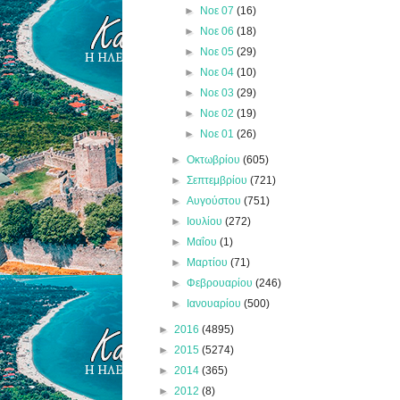
►
Νοε 07
(16)
►
Νοε 06
(18)
►
Νοε 05
(29)
►
Νοε 04
(10)
►
Νοε 03
(29)
►
Νοε 02
(19)
►
Νοε 01
(26)
►
Οκτωβρίου
(605)
►
Σεπτεμβρίου
(721)
►
Αυγούστου
(751)
►
Ιουλίου
(272)
►
Μαΐου
(1)
►
Μαρτίου
(71)
►
Φεβρουαρίου
(246)
►
Ιανουαρίου
(500)
►
2016
(4895)
►
2015
(5274)
►
2014
(365)
►
2012
(8)