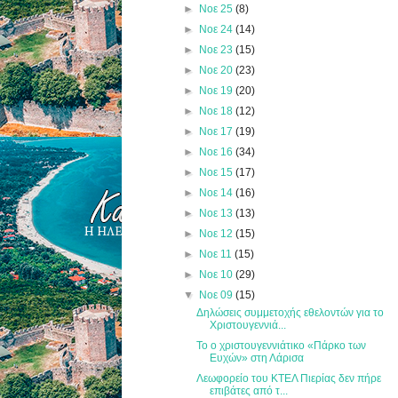
►
Νοε 25
(8)
►
Νοε 24
(14)
►
Νοε 23
(15)
►
Νοε 20
(23)
►
Νοε 19
(20)
►
Νοε 18
(12)
►
Νοε 17
(19)
►
Νοε 16
(34)
►
Νοε 15
(17)
►
Νοε 14
(16)
►
Νοε 13
(13)
►
Νοε 12
(15)
►
Νοε 11
(15)
►
Νοε 10
(29)
▼
Νοε 09
(15)
Δηλώσεις συμμετοχής εθελοντών για το
Χριστουγεννιά...
Το ο χριστουγεννιάτικο «Πάρκο των
Ευχών» στη Λάρισα
Λεωφορείο του ΚΤΕΛ Πιερίας δεν πήρε
επιβάτες από τ...