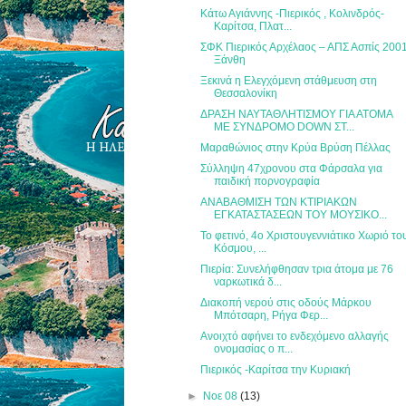
Κάτω Αγιάννης -Πιερικός , Κολινδρός-
Καρίτσα, Πλατ...
ΣΦΚ Πιερικός Αρχέλαος – ΑΠΣ Ασπίς 200
Ξάνθη
Ξεκινά η Ελεγχόμενη στάθμευση στη
Θεσσαλονίκη
ΔΡΑΣΗ ΝΑΥΤΑΘΛΗΤΙΣΜΟΥ ΓΙΑ ΑΤΟΜΑ
ΜΕ ΣΥΝΔΡΟΜΟ DOWN ΣΤ...
Μαραθώνιος στην Κρύα Βρύση Πέλλας
Σύλληψη 47χρονου στα Φάρσαλα για
παιδική πορνογραφία
ΑΝΑΒΑΘΜΙΣΗ ΤΩΝ ΚΤΙΡΙΑΚΩΝ
ΕΓΚΑΤΑΣΤΑΣΕΩΝ ΤΟΥ ΜΟΥΣΙΚΟ...
Το φετινό, 4ο Χριστουγεννιάτικο Χωριό το
Κόσμου, ...
Πιερία: Συνελήφθησαν τρια άτομα με 76
ναρκωτικά δ...
Διακοπή νερού στις οδούς Μάρκου
Μπότσαρη, Ρήγα Φερ...
Ανοιχτό αφήνει το ενδεχόμενο αλλαγής
ονομασίας ο π...
Πιερικός -Καρίτσα την Κυριακή
►
Νοε 08
(13)