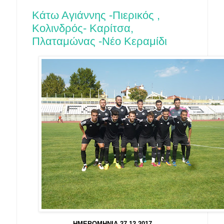
Κάτω Αγιάννης -Πιερικός ,
Κολινδρός- Καρίτσα,
Πλαταμώνας -Νέο Κεραμίδι
ΗΜΕΡΟΜΗΝΙΑ 27-12-2017